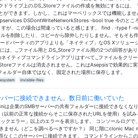
ドライブ上の.DS_Storeファイルの作成を無効にするには、
とができます。しかし、これはマーベリックスでは機能しませ
ktopservices DSDontWriteNetworkStores -bool true 今の
いますが、この場合は間違っていると感じます。 find . -type f -n
 \; 編集：ファイルを削除したり、コピーから除外したりしません。そもそも
ードパーティのアプリよりも「ネイティブ」なOS Xソリュー
は、._ファイル用と.DS_Storeファイル用の2つの回答があ
、このネイティブコマンドラインアプリはすべて._ファイルをクリ
Storeファイルは消去されません。これはAsepsisで効果的に
oresをフォルダー自体ではなく、固定された場所に保存します。
ilesystem
invisible-files
MBサーバーに接続できません。数日前に働いていた
miniは企業のSMBサーバーの共有フォルダーに接続できなくな
への接続（以前の正常な接続からそこに保存されたURLを使用）を試
ジェネリックエラー」以上のエラーを表示します。 コンソールログで
ません（どこを調べるべきですか？） 同じ階にclonic Mac m
題なくこのサーバーに接続できます。 コマンドラインからこ