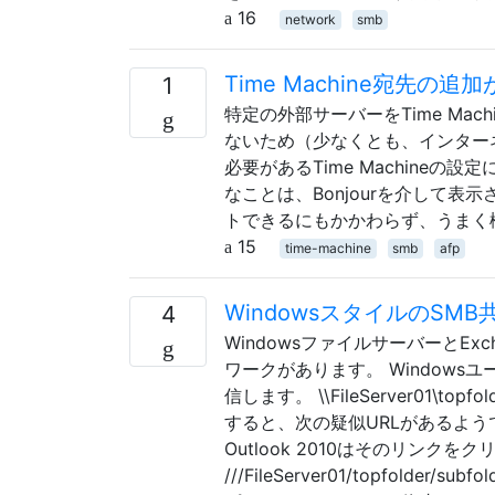
16
network
smb
Time Machine宛先の追
1
特定の外部サーバーをTime Mac
ないため（少なくとも、インターネッ
必要があるTime Machine
なことは、Bonjourを介して表
トできるにもかかわらず、うまく
15
time-machine
smb
afp
WindowsスタイルのS
4
WindowsファイルサーバーとExch
ワークがあります。 Window
信します。 \\FileServer01\topf
すると、次の疑似URLがあるようです。 file:/
Outlook 2010はそのリンクを
///FileServer01/topfolder/s