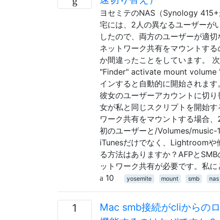
ヨセミテのNAS（Synology
宅には、2人の異なるユーザーがい
したので、両方のユーザーが適切
ネットワーク共有をマウントする
か間違ったことをしています。 次の形式で
"Finder" activate mount vol
インすると自動的に開始されます
彼女のユーザーアカウントに切り
女が私と同じスクリプトを開始す
ワーク共有をマウントする場合、2つ
初のユーザーと/Volumes/mu
iTunesだけでなく、Light
る方法はありますか？AFPとS
ットワーク共有が必要です。私に
10
yosemite
mount
smb
nas
Mac smb接続がcliから
1