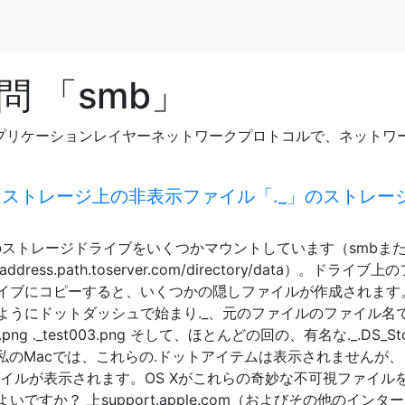
 「smb」
アプリケーションレイヤーネットワークプロトコルで、ネットワ
ークストレージ上の非表示ファイル「._」のストレー
、会社のストレージドライブをいくつかマウントしています（smbまた
ress.path.toserver.com/directory/data）。ドライブ
イブにコピーすると、いくつかの隠しファイルが作成されます
ようにドットダッシュで始まり._、元のファイルのファイル名
002.png ._test003.png そして、ほとんどの回の、有名な._.DS_St
す。 私のMacでは、これらの.ドットアイテムは表示されませんが、
ファイルが表示されます。OS Xがこれらの奇妙な不可視ファイル
すか？ 上support.apple.com（およびその他のインタ