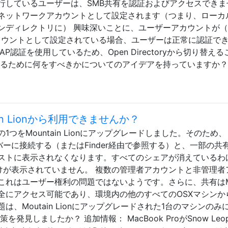
行しているユーザーは、SMB共有を認証およびアクセスできま
ネットワークアカウントとして設定されます（つまり、ローカ
ディレクトリに） 興味深いことに、ユーザーアカウントが（O
カルアカウントとして設定されている場合、ユーザーは正常に認証で
認証を使用しているため、Open Directoryから切り替える
せるために何をすべきかについてのアイデアを持っていますか
in Lionから利用できませんか？
つをMountain Lionにアップグレードしました。そのため、
ルサーバーに接続する（またはFinder経由で参照する）と、一部の共
ストに表示されなくなります。すべてのシェアが消えているわ
だけが表示されていません。 複数の管理者アカウントと非管理者
これはユーザー権利の問題ではないようです。さらに、共有は
全にアクセス可能であり、環境内の他のすべてのOSXマシンか
、Moutain Lionにアップグレードされた1台のマシンのみ
見しましたか？ 追加情報： MacBook ProがSnow Leop