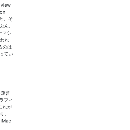
iew
on
ると、そ
たぶん、
ーマシ
失われ
るのは
かってい
を運営
ラフィ
これが
あり、
Mac