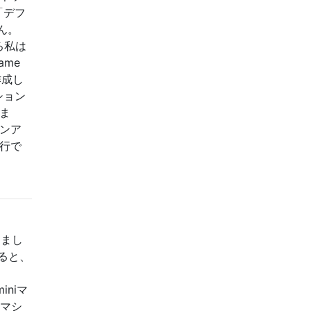
「デフ
ん。
ところ私は
ame
作成し
ション
りま
ーンア
実行で
りまし
みると、
、
iniマ
のマシ