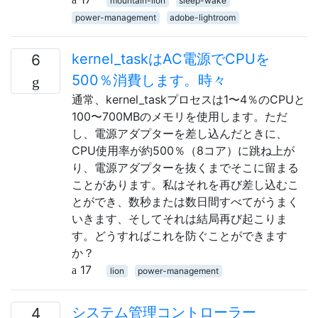
mountain-lion
sleep-wake
power-management
adobe-lightroom
kernel_taskはAC電源でCPUを
6
500％消費します。時々
通常、kernel_taskプロセスは1〜4％のCPUと
100〜700MBのメモリを使用します。ただ
し、電源アダプターを差し込んだときに、
CPU使用率が約500％（8コア）に跳ね上が
り、電源アダプターを抜くまでそこに留まる
ことがあります。私はそれを再び差し込むこ
とができ、数秒または数日間すべてがうまく
いきます、そしてそれは結局再び起こりま
す。どうすればこれを防ぐことができます
か？
17
lion
power-management
システム管理コントローラー
4