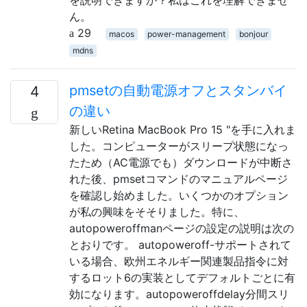
ん。
29
macos
power-management
bonjour
mdns
pmsetの自動電源オフとスタンバイ
4
の違い
新しいRetina MacBook Pro 15 "を手に入れま
した。コンピューターがスリープ状態になっ
たため（AC電源でも）ダウンロードが中断さ
れた後、pmsetコマンドのマニュアルページ
を確認し始めました。いくつかのオプション
が私の興味をそそりました。特に、
autopoweroffmanページの設定の説明は次の
とおりです。 autopoweroff-サポートされて
いる場合、欧州エネルギー関連製品指令に対
するロット6の実装としてデフォルトごとに有
効になります。autopoweroffdelay分間スリ