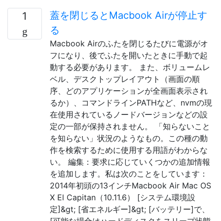
蓋を閉じるとMacbook Airが停止す
1
る
Macbook Airのふたを閉じるたびに電源がオ
フになり、後でふたを開いたときに手動で起
動する必要があります。 また、ボリュームレ
ベル、デスクトップレイアウト（画面の順
序、どのアプリケーションが全画面表示され
るか）、コマンドラインPATHなど、nvmの現
在使用されているノードバージョンなどの設
定の一部が保持されません。 「知らないこと
を知らない」状況のようなもの。この種の動
作を検索するために使用する用語がわからな
い。 編集：要求に応じていくつかの追加情報
を追加します。私は次のことをしています：
2014年初頭の13インチMacbook Air Mac OS
X El Capitan（10.11.6） [システム環境設
定]&gt; [省エネルギー]&gt; [バッテリー]で、
[可能な場合はハードディスクをスリープ状態