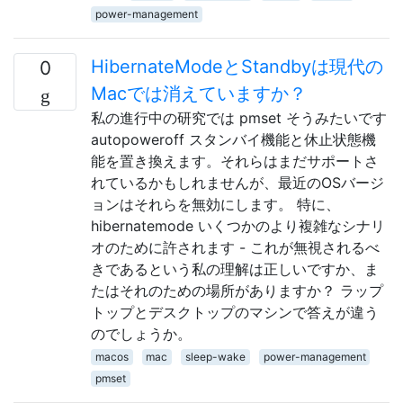
power-management
HibernateModeとStandbyは現代の
0
Macでは消えていますか？
私の進行中の研究では pmset そうみたいです
autopoweroff スタンバイ機能と休止状態機
能を置き換えます。それらはまだサポートさ
れているかもしれませんが、最近のOSバージ
ョンはそれらを無効にします。 特に、
hibernatemode いくつかのより複雑なシナリ
オのために許されます - これが無視されるべ
きであるという私の理解は正しいですか、ま
たはそれのための場所がありますか？ ラップ
トップとデスクトップのマシンで答えが違う
のでしょうか。
macos
mac
sleep-wake
power-management
pmset