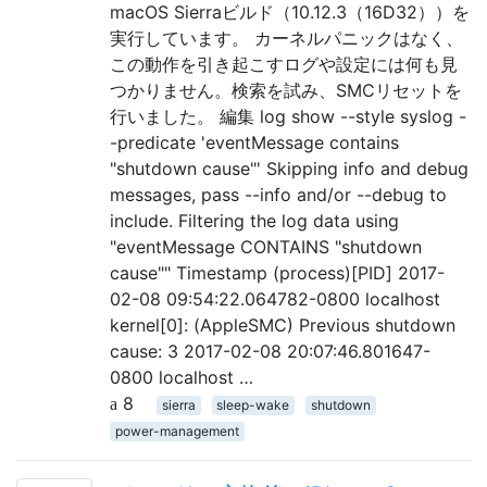
macOS Sierraビルド（10.12.3（16D32））を
実行しています。 カーネルパニックはなく、
この動作を引き起こすログや設定には何も見
つかりません。検索を試み、SMCリセットを
行いました。 編集 log show --style syslog -
-predicate 'eventMessage contains
"shutdown cause"' Skipping info and debug
messages, pass --info and/or --debug to
include. Filtering the log data using
"eventMessage CONTAINS "shutdown
cause"" Timestamp (process)[PID] 2017-
02-08 09:54:22.064782-0800 localhost
kernel[0]: (AppleSMC) Previous shutdown
cause: 3 2017-02-08 20:07:46.801647-
0800 localhost …
8
sierra
sleep-wake
shutdown
power-management