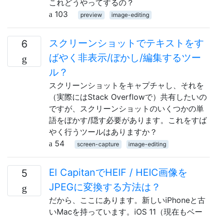
これどうやってするの？
103
preview
image-editing
スクリーンショットでテキストをす
6
ばやく非表示/ぼかし/編集するツー
ル？
スクリーンショットをキャプチャし、それを
（実際にはStack Overflowで）共有したいの
ですが、スクリーンショットのいくつかの単
語をぼかす/隠す必要があります。これをすば
やく行うツールはありますか？
54
screen-capture
image-editing
El CapitanでHEIF / HEIC画像を
5
JPEGに変換する方法は？
だから、ここにあります。新しいiPhoneと古
いMacを持っています。iOS 11（現在もベー