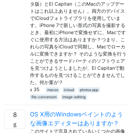
タ版）とEl Capitan（このMacのアップデー
トはこれ以上ありません）。両方のデバイス
でiCloudフォトライブラリを使用していま
す。iPhone 7で新しい形式の写真を撮影する
とき、最初にiPhoneで変換せずに、Macです
ぐに使用する方法はありますか？つまり、こ
れらの写真をiCloudで同期し、Macでローカ
ルに変換できますか？ そのような変換を行う
ことができるサードパーティのソフトウェア
を見つけようとしましたが、El Capitanで動
作するものを見つけることができませんでし
た。何か案が？
35
macos
icloud
photos.app
file-conversion
image-editing
OS X用のWindowsペイントのよう
8
な画像エディターはありますか？
このサイトで言及されているいくつかの画像