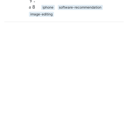
8
iphone
software-recommendation
image-editing