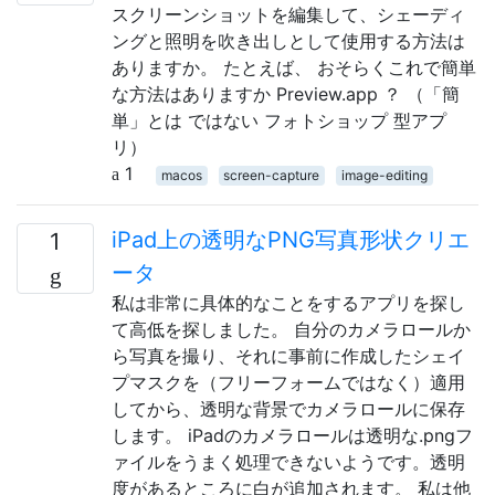
スクリーンショットを編集して、シェーディ
ングと照明を吹き出しとして使用する方法は
ありますか。 たとえば、 おそらくこれで簡単
な方法はありますか Preview.app ？ （「簡
単」とは ではない フォトショップ 型アプ
リ）
1
macos
screen-capture
image-editing
iPad上の透明なPNG写真形状クリエ
1
ータ
私は非常に具体的なことをするアプリを探し
て高低を探しました。 自分のカメラロールか
ら写真を撮り、それに事前に作成したシェイ
プマスクを（フリーフォームではなく）適用
してから、透明な背景でカメラロールに保存
します。 iPadのカメラロールは透明な.pngフ
ァイルをうまく処理できないようです。透明
度があるところに白が追加されます。 私は他