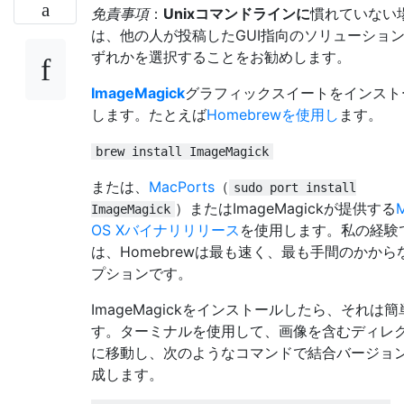
免責事項
：
Unixコマンドラインに
慣れていない
は、他の人が投稿したGUI指向のソリューショ
ずれかを選択することをお勧めします。
ImageMagick
グラフィックスイートをインスト
します。たとえば
Homebrewを使用し
ます。
brew install ImageMagick
または、
MacPorts
（
sudo port install
）またはImageMagickが提供する
ImageMagick
OS Xバイナリリリース
を使用します。私の経験
は、Homebrewは最も速く、最も手間のかから
プションです。
ImageMagickをインストールしたら、それは簡
す。ターミナルを使用して、画像を含むディレ
に移動し、次のようなコマンドで結合バージョ
成します。