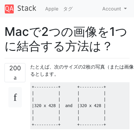
Apple
タグ
Account
Macで2つの画像を1つ
に結合する方法は？
たとえば、次のサイズの2枚の写真（または画像
200
るとします。
+----------+       +----------+

|          |       |          |

|          |       |          |

|320 x 428 |  and  |320 x 428 | 

|          |       |          |

|          |       |          |
