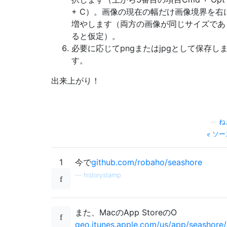
+ C）。画像の現在の幅だけ画像境界を右
増やします（両方の画像が同じサイズであ
ると仮定）。
必要に応じてpngまたはjpgとして保存し
す。
出来上がり！
—
ね
ソー
1
今で
github.com/robaho/seashore
—
historystamp
また、MacのApp StoreのO
geo.itunes.apple.com/us/app/seashore/.