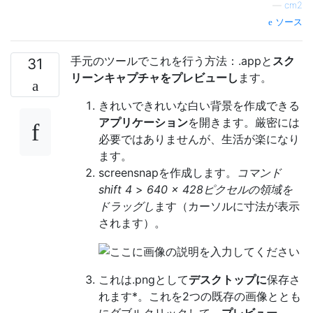
—
cm2
ソース
手元のツールでこれを行う方法：.appと
スク
31
リーンキャプチャを
プレビューし
ます。
きれいできれいな白い背景を作成できる
アプリケーション
を開きます。厳密には
必要ではありませんが、生活が楽になり
ます。
screensnapを作成します。
コマンド
shift 4
>
640 x 428ピクセルの領域を
ドラッグし
ます（カーソルに寸法が表示
されます）。
これは.pngとして
デスクトップに
保存さ
れます*。これを2つの既存の画像ととも