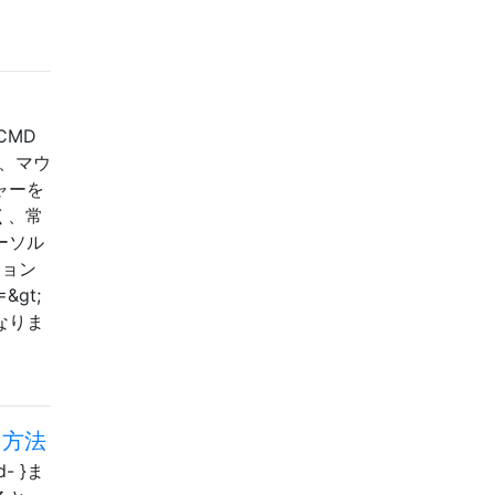
CMD
し、マウ
チャーを
く、常
カーソル
ション
gt;
はなりま
る方法
- }ま