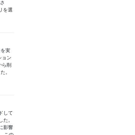
ださ
リを選
ーを実
ション
、から削
した。
ードして
した。
に影響
合、この