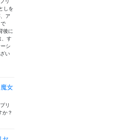
アプリ
としを
が、ア
りで
の背後に
は、す
ケーシ
ござい
る魔女
アプリ
ますか？
リセ