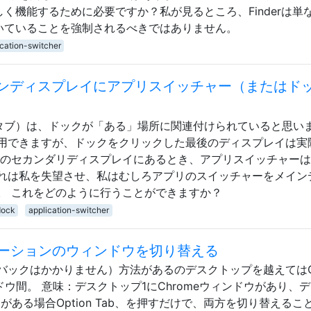
しく機能するために必要ですか？私が見るところ、Finderは単
開いていることを強制されるべきではありません。
ication-switcher
は、メインディスプレイにアプリスイッチャー（またはド
タブ）は、ドックが「ある」場所に関連付けられていると思い
用できますが、ドックをクリックした最後のディスプレイは実
私のセカンダリディスプレイにあるとき、アプリスイッチャー
れは私を失望させ、私はむしろアプリのスイッチャーをメイン
。 これをどのように行うことができますか？
dock
application-switcher
ーションのウィンドウを切り替える
ックはかかりません）方法があるのデスクトップを越えてはOp
ドウ間。 意味：デスクトップ1にChromeウィンドウがあり、
ウがある場合Option Tab、を押すだけで、両方を切り替えるこ