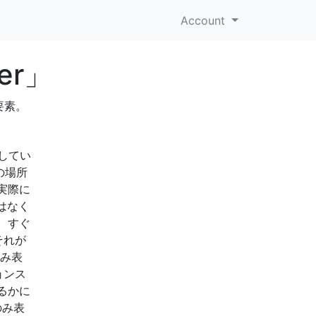
Account
er」
要素。
行してい
の場所
実際に
はなく
、すぐ
それが
のみ表
ョンス
るかに
のみ表