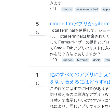
きます。
11
macos
mission-control
appli
cmd + tabアプリからite
5
TotalTerminalを使用し
し、TotalTerminalは放棄
してiTermsバイザーの動作と
てCmd+ Tabアプリのリストに
作を防ぐ方法はありますか？
10
macos
terminal
dock
ite
他のすべてのアプリに加え
1
を切り替えるにはどうすれ
この質問にはすでに回答があります
切り替えるのに最適なアプリ（Wi
り替えて表示したいのですが（コマ
れにより、同じアプリウィンドウ