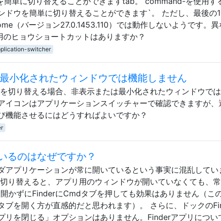
ブを簡単に切り替えることができますtab。 command-を使用
ンドウを簡単に切り替えることができます`。 ただし、最後の1
 Chrome（バージョン27.0.1453.110）では動作しないようです。
専用のヒョウショートカットはありますか？
plication-switcher
または最小化されたウィンドウでは機能しません
ンドウを切り替える場合、非表示または最小化されたウィンドウで
アイコンはアプリケーションスイッチャーで確認できますが、
び機能させるにはどうすればよいですか？
er
いているのはなぜですか？
ンダアプリケーションが常に開いているという事実に混乱してい
プリを切り替えると、アプリ用のウィンドウが開いていなくても、
開かずにFinderにCmdタブを押しても効果はありません（こ
ブを開く方が直感的だと思われます）。 さらに、ドックのFin
リを閉じる」オプションはありません。Finderアプリについ