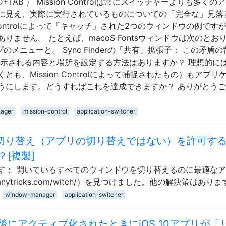
AB ） Mission Controlは常にスイッチャーよりも多くの
に見え、実際に実行されているものについての「完全な」見落
 Controlによって「キャッチ」された2つのウィンドウの例です
ません。 たとえば、macoS Fontsウィンドウは次のとお
プのメニューと。 Sync Finderの「共有」拡張子： この矛盾
表示される内容と場所を設定する方法はありますか？ 理想的に
も、Mission Controlによって捕捉されたもの）もアプリ
うにします。どうすればこれを達成できますか？ ありがとう
ager
mission-control
application-switcher
ドウの切り替え（アプリの切り替えではない）を許可す
[複製]
す： 開いているすべてのウィンドウを切り替えるのに最適な
/manytricks.com/witch/）を見つけました。他の解決策はあり
window-manager
application-switcher
にアクティブ化されたときにiOS 10アプリが「