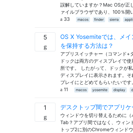
誤解していますか？Mac OSが正
ァイルブラウザであり、100％
33
macos
finder
sierra
appl
OS X Yosemiteで
5
を保持する方法は？
アプリスイッチャー（コマンド+
ドックは両方のディスプレイで使
所です。 したがって、ドックが
ディスプレイに表示されます。そ
プレイにとどめてもらいたいです
11
macos
yosemite
display
デスクトップ間でアプリケ
1
ウィンドウを切り替えるために（バ
Tab？アプリ間ではなく、ウィン
トップ2に別のChromeウィンド