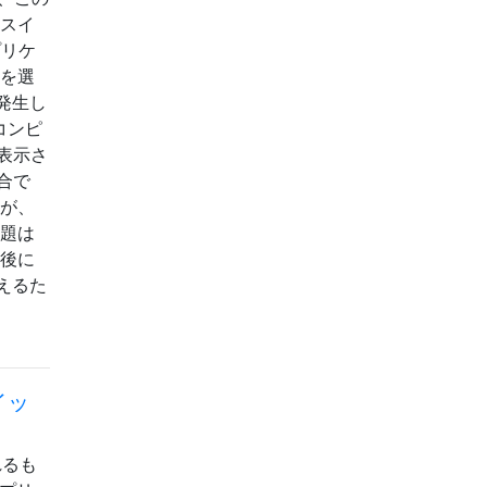
ンスイ
プリケ
ルを選
発生し
コンピ
表示さ
合で
んが、
問題は
動後に
えるた
イッ
れるも