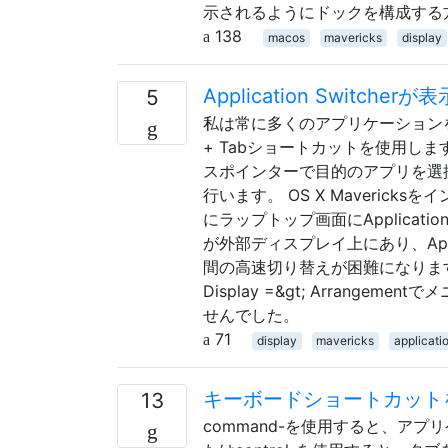
示されるようにドックを構成する
138
macos
mavericks
display
Application Swit
5
私は常に多くのアプリケーション
+ Tabショートカットを使用しま
スポインターで目的のアプリを選択し、
行います。 OS X Maveri
にラップトップ画面にApplicat
が外部ディスプレイ上にあり、App
間の高速切り替えが困難になります。 こ
Display =&gt; Arran
せんでした。
71
display
mavericks
applicati
キーボードショートカットを
13
command-を使用すると、アプリ