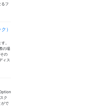
なるフ
ック）
ます。
際の場
はその
ディス
tion
デスク
とがで