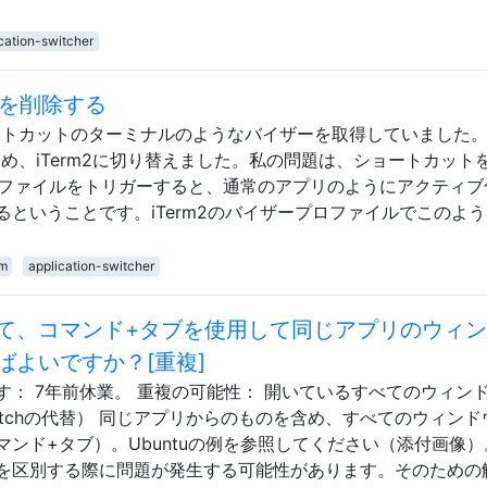
cation-switcher
rmを削除する
て、ショートカットのターミナルのようなバイザーを取得していました
されたため、iTerm2に切り替えました。私の問題は、ショートカット
プロファイルをトリガーすると、通常のアプリのようにアクティブ
入るということです。iTerm2のバイザープロファイルでこのよ
rm
application-switcher
て、コマンド+タブを使用して同じアプリのウィ
ばよいですか？[重複]
： 7年前休業。 重複の可能性： 開いているすべてのウィン
tchの代替） 同じアプリからのものを含め、すべてのウィンド
ンド+タブ）。Ubuntuの例を参照してください（添付画像）
を区別する際に問題が発生する可能性があります。そのための