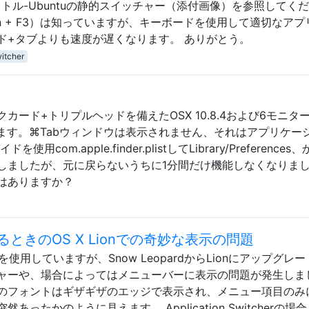
トル-Ubuntuの静的スイッチャー（添付画像）を参照してく
n + F3）は知っていますが、キーボードを使用して適切なアプ
ド+タブよりも速度が遅くなります。 ありがとう。
witcher
ード+トリプルヘッドを備えたOSX 10.8.4および6モニタ
ています。⌘Tabウィンドウは表示されません、それはアプリケー
om.apple.finder.plistしてLibrary/Preferences
しましたが、元に戻らないうちに1分間だけ機能しなくなりま
はありますか？
ときのOS X Lionでの奇妙な表示の問題
使用していますが、Snow LeopardからLionにアップグレ
ャーや、場合によってはメニューバーに表示の問題が発生しま
のフォントはギザギザのエッジで表示され、メニュー項目のみ
ったかのように見えます。 Application Switcherの場