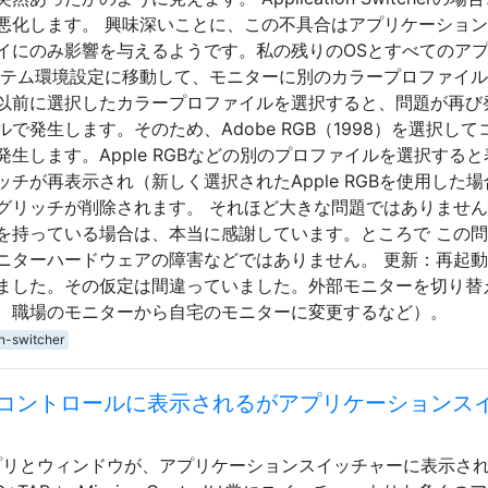
悪化します。 興味深いことに、この不具合はアプリケーショ
イにのみ影響を与えるようです。私の残りのOSとすべてのア
ステム環境設定に移動して、モニターに別のカラープロファイ
以前に選択したカラープロファイルを選択すると、問題が再び
発生します。そのため、Adobe RGB（1998）を選択して
生します。Apple RGBなどの別のプロファイルを選択すると
チが再表示され（新しく選択されたApple RGBを使用した場
グリッチが削除されます。 それほど大きな問題ではありませ
を持っている場合は、本当に感謝しています。ところで この
ニターハードウェアの障害などではありません。 更新：再起
ました。その仮定は間違っていました。外部モニターを切り替
、職場のモニターから自宅のモニターに変更するなど）。
on-switcher
コントロールに表示されるがアプリケーションス
示されるアプリとウィンドウが、アプリケーションスイッチャーに表示さ