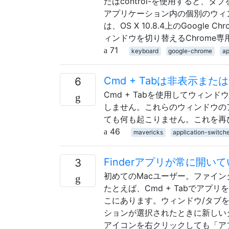
たはcontrol-を使用すると、タ
アプリケーション内の個別のウィ
は、OS X 10.8.4上のGoogle
ィンドウを切り替えるChrome
71
keyboard
google-chrome
ap
Cmd + Tabは非表示
6
Cmd + Tabを使用してウィ
しません。これらのウィンドウの
ても何も起こりません。これを再
46
mavericks
application-switch
Finderアプリが常に開
3
初めてのMacユーザー。ファイ
たとえば、Cmd + Tabでア
こにあります。ウィンドウ/タブを
ションが選択されたときに新しいタ
アイコンを右クリックしても「アプ