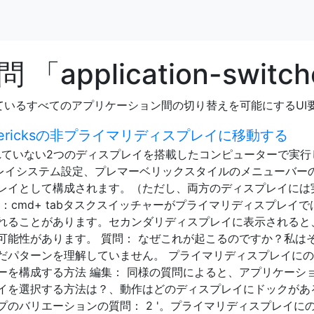
pplication-switch
いているすべてのアプリケーション間の切り替えを可能にするUI
ericksの非プライマリディスプレイに移動する
ラー化されていない2つのディスプレイを搭載したコンピューターで実
プレイシステム設定、プレマーベリックスタイルのメニューバー
レイとして構成されます。（ただし、両方のディスプレイには
：cmd+ tabタスクスイッチャーがプライマリディスプレイで
れることがあります。セカンダリディスプレイに表示されると
可能性があります。 質問： なぜこれが起こるのですか？私は
だパターンを理解していません。 プライマリディスプレイに
ーを構成する方法 編集： 同様の質問によると、アプリケーシ
イを選択する方法は？、動作はどのディスプレイにドックがあ
のバリエーションの質問： 2 '。プライマリディスプレイに