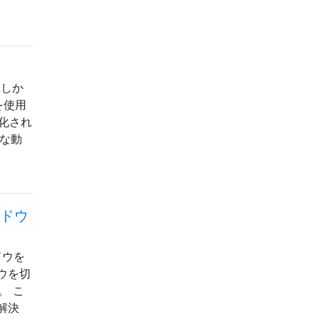
。しか
を使用
化され
うな動
ンドウ
ドウを
ウを切
。 こ
解決