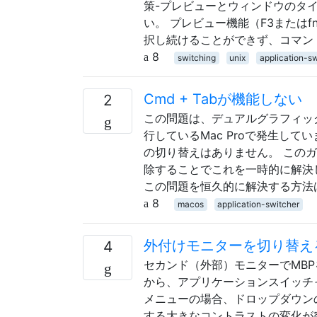
策-プレビューとウィンドウのタイ
い。 プレビュー機能（F3またはf
択し続けることができず、コマン
8
switching
unix
application-s
Cmd + Tabが機能しない
2
この問題は、デュアルグラフィックカ
行しているMac Proで発生し
の切り替えはありません。 このガイドを使用c
除することでこれを一時的に解決
この問題を恒久的に解決する方法
8
macos
application-switcher
外付けモニターを切り替える
4
セカンド（外部）モニターでMBPを
から、アプリケーションスイッチ
メニューの場合、ドロップダウン
する大きなコントラストの変化が突然あ