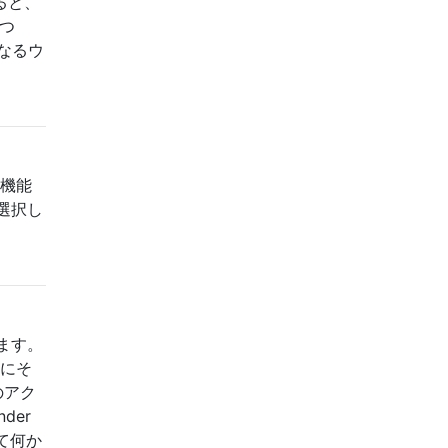
すると、
つ
異なるウ
は機能
選択し
ます。
常にそ
のアク
der
て何か