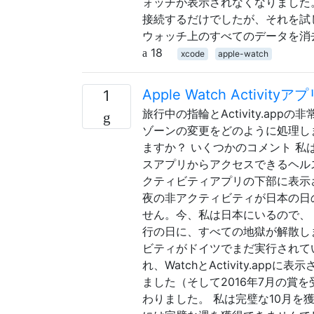
ォッチが表示されなくなりました。
接続するだけでしたが、それを試し
ウォッチ上のすべてのデータを消
18
xcode
apple-watch
Apple Watch Act
1
旅行中の指輪とActivity.a
ゾーンの変更をどのように処理し
ますか？ いくつかのコメント 私
スアプリからアクセスできるヘル
クティビティアプリの下部に表示
夜の非アクティビティが日本の日
せん。今、私は日本にいるので、
行の日に、すべての地獄が解散し
ビティがドイツでまだ実行されて
れ、WatchとActivity.a
ました（そして2016年7月の賞
わりました。 私は完璧な10月を