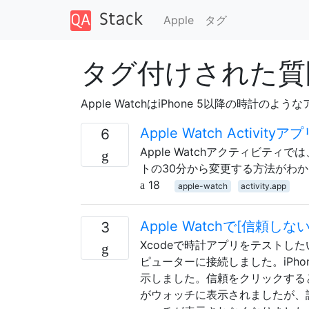
Apple
タグ
タグ付けされた質問 
Apple WatchはiPhone 5以降の時計のよ
Apple Watch Acti
6
Apple Watchアクティビ
トの30分から変更する方法がわ
18
apple-watch
activity.app
Apple Watchで[信頼
3
Xcodeで時計アプリをテストしたい。そ
ピューターに接続しました。iPh
示しました。信頼をクリックすると
がウォッチに表示されましたが、誤って