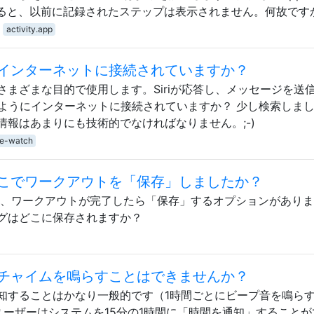
見ると、以前に記録されたステップは表示されません。何故です
activity.app
ようにインターネットに接続されていますか？
ットをさまざまな目的で使用します。Siriが応答し、メッセージを送
chはどのようにインターネットに接続されていますか？ 少し検索しま
報はあまりにも技術的でなければなりません。;-)
le-watch
プリはどこでワークアウトを「保存」しましたか？
tアプリには、ワークアウトが完了したら「保存」するオプションがあり
グはどこに保存されますか？
chのチャイムを鳴らすことはできませんか？
知することはかなり一般的です（1時間ごとにビープ音を鳴ら
と、ユーザーはシステムを15分の1時間に「時間を通知」すること