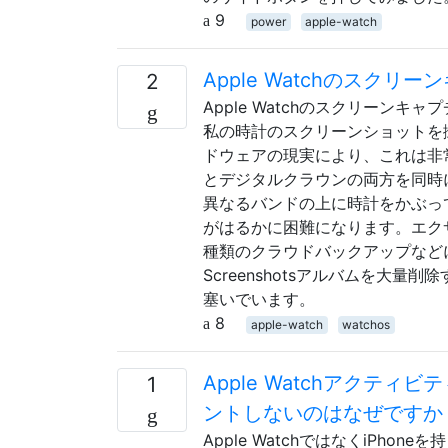
9
power
apple-watch
Apple Watchのスク
2
Apple Watchのスクリー
私の時計のスクリーンショットを撮
ドウェアの現実により、これは非
とデジタルクラウンの両方を同時
異なるバンドの上に時計をかぶっ
がはるかに困難になります。エク
種類のクラウドバックアップなどに
Screenshotsアルバムを大
塞いでいます。
8
apple-watch
watchos
Apple Watchアクテ
1
ントしないのはなぜですか
Apple WatchではなくiPho