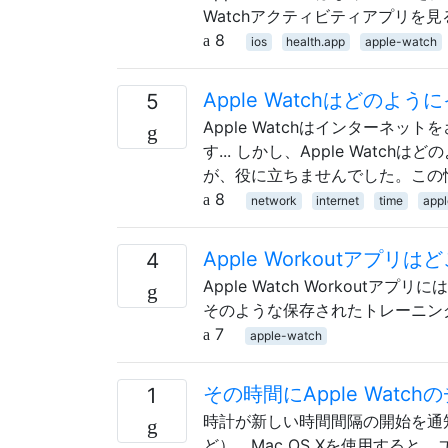
Watchアクティビティアプリを
8
ios
health.app
apple-watch
Apple Watchはどの
5
Apple Watchはインターネ
す... しかし、Apple Wat
が、役に立ちませんでした。この情
8
network
internet
time
app
Apple Workoutア
4
Apple Watch Workou
そのような保存されたトレーニン
7
apple-watch
その時間にApple Wat
1
時計が新しい時間間隔の開始を通
ど）。Mac OS Xを使用する