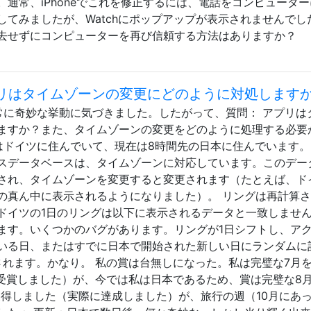
通常、iPhoneでこれを修正するには、電話をコンピュータ
てみましたが、Watchにポップアップが表示されませんでし
去せずにコンピューターを再び信頼する方法はありますか？
ivityアプリはタイムゾーンの変更にどのように対処します
ppの非常に奇妙な挙動に気づきました。したがって、質問： アプリ
ますか？また、タイムゾーンの変更をどのように処理する必要
はドイツに住んでいて、現在は8時間先の日本に住んでいます。
スデータベースは、タイムゾーンに対応しています。このデー
され、タイムゾーンを変更すると変更されます（たとえば、ド
の真ん中に表示されるようになりました）。 リングは再計算
ドイツの1日のリングは以下に表示されるデータと一致しません
ます。いくつかのバグがあります。リングが1日シフトし、ア
いる日、またはすでに日本で開始された新しい日にランダムに
ppに表示されます。かなり。 私の賞は台無しになった。私は完璧な7月
を受賞しました）が、今では私は日本であるため、賞は完璧な8
獲得しました（実際に達成しました）が、旅行の週（10月にあ