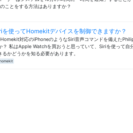
が同様のことをする方法はありますか？
s 2はSiriを使ってHomekitデバイスを制御できますか？
ルHomekit対応のiPhoneのようなSiri音声コマンドを備えたPhili
 私はApple Watchを買おうと思っていて、Siriを使って自
御できるかどうかを知る必要があります。
homekit