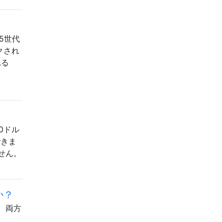
5世代
ックされ
れる
00ドル
できま
せん。
か？
、両方