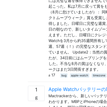
には完璧な週を獲得できませんで
起こった。私は7月に戻って賞を
（8月に怠けていましたが）： 同
クトムーブウィーク」賞も受賞し
得しました。日曜日に完璧な週賞
日の朝なので、新しいタイムゾー
えます。ただし、日曜日にクレジッ
Watchを3月から約35週間所
週、57週（！）の完璧なスタンド
ていません。 Update2：当
たが、34日前にはムーブリングを
した。不当な8月の賞はなくなり
ークはまだ3日間長すぎます。
17
bug
apple-watch
timezone
Apple Watchバッテ
1
Mactrackerから、新しいバッテリー
わかります。MBPとiPhoneの場