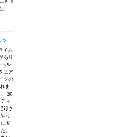
ーに再度
た。
か？
はタイム
があり
 ヘル
タはア
イツの
されま
。 旅
クティ
記録さ
をやり
月に変
った）