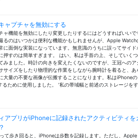
リーンキャプチャを無効にする
ンキャプチャ機能を無効にしたり変更したりするにはどうすればいいで
るのはいつかは便利な機能かもしれませんが、Apple Watch
常に面倒な実装になっています。無意識のうちに誤ってサイド
に押すのは簡単すぎます。 はい、私は手首の上、そしていく
てみました。時計の向きを変えたくないのですが、王冠へのア
ササイズをしたり物理的な作業をしながら腕時計を着ると、あ
大量の不要な画像が伝搬することになります。私はiPhoneの
量削除するために使用しました。 '私の帯域幅と前述のストレージを
ィビティアプリがiPhoneに記録されたアクティビティを
？
neを持って歩き回ると、iPhoneは歩数を記録します。ただし、Apple