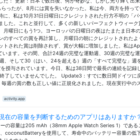
した： 更新：日本で数日後、何か奇妙な、しかし光り輝く出
もらったが、8月には賞を失いなかった。私は今、両方を持って
時に、私は10月31日日曜日にクレジットされた行方不明の「パ
ました。これと並行して、多くの新しいパーフェクトウィーク
、月曜日にもう1つ。ヨーロッパの日曜日の夜はたまたま日本
ンのすべての賞を再計算し、月曜日の朝にクレジットされたよ
トされた賞は削除されず、賞が大幅に増加しました。私はApp
有しています。その間、合計24週の完璧な運動週、30週の完璧な
週、そして30（はい、24を超える）週の「すべて完璧な」週
然の賞を授与されています。今日、私は38日間で最長の連続を記録
終了していませんでした。 Update3：すでに数日間ドイツに
、毎週の賞の数も正しい値に正規化されました。現在実行中の
activity.app
リーの現在の容量を判断するためのアプリはありますか
の容量は205 mAh（38mm Apple Watch Series 1）であ
合、coconutBatteryを使用して、寿命中のバッテリー容量の低