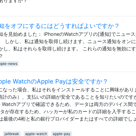
ありますか？
ース通知をオフにするにはどうすればよいですか？
通知を見始めました： iPhoneのWatchアプリの[通知]でニュー
。 しかし、私は通知を取得し続けます。ニュース通知をオン
かし、私はそれらを取得し続けます。 これらの通知を無効に
？
pple-news
le WatchのApple Payは安全ですか？
るようになった場合、私はそれをインストールすることに興味があり
ので（時計のみ）、支払いの詳細が安全であることを知りたいのです
le Watchアプリで確認できるため、データは両方のデバイス間
ータが存在するため、ハッカーが私のカードの詳細を入手する
は最後の4桁と私の銀行プロバイダーまたはすべての詳細でし
jailbreak
apple-watch
apple-pay