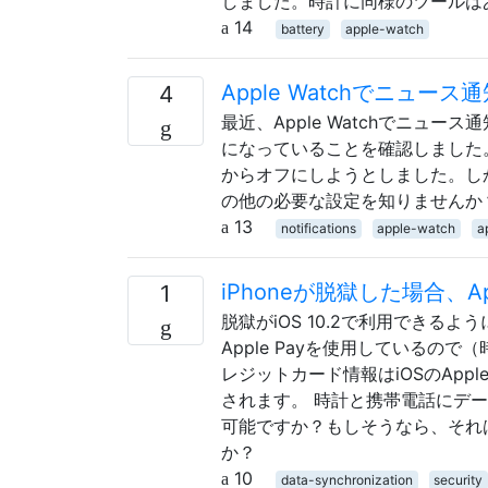
しました。時計に同様のツールは
14
battery
apple-watch
Apple Watchでニュ
4
最近、Apple Watchでニュース
になっていることを確認しました
からオフにしようとしました。し
の他の必要な設定を知りませんか
13
notifications
apple-watch
a
iPhoneが脱獄した場合、App
1
脱獄がiOS 10.2で利用でき
Apple Payを使用している
レジットカード情報はiOSのApp
されます。 時計と携帯電話にデ
可能ですか？もしそうなら、それ
か？
10
data-synchronization
security