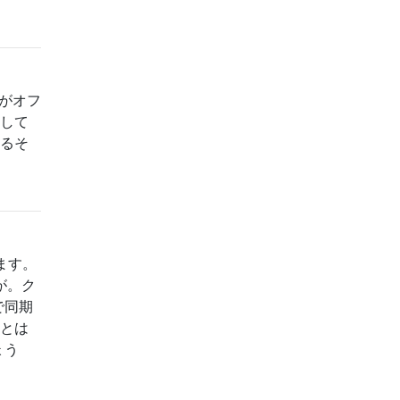
スがオフ
にして
するそ
ます。
が。ク
で同期
ことは
ょう