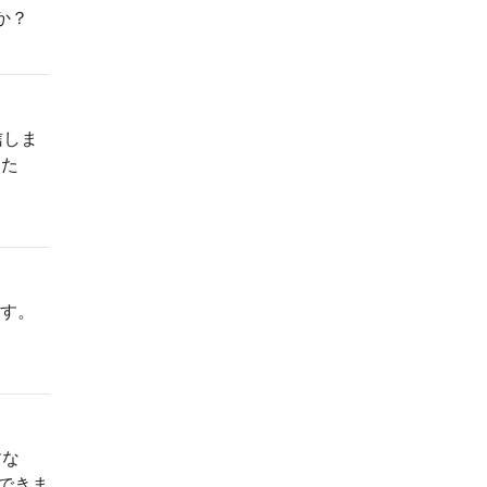
か？
信しま
した
ます。
すな
ができま