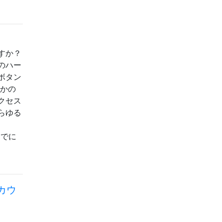
すか？
のハー
ボタン
つかの
クセス
らゆる
すでに
カウ