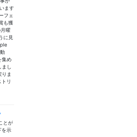
来事が
います
ーフェ
賞も獲
の月曜
うに見
le
運動
を集め
しまし
戻りま
ストリ
？
ることが
下を示