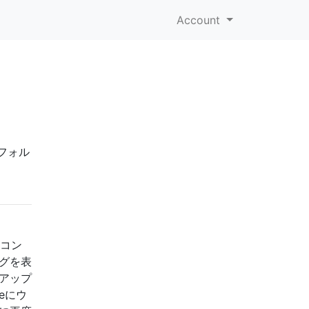
Account
フォル
をコン
ログを表
プアップ
eにウ