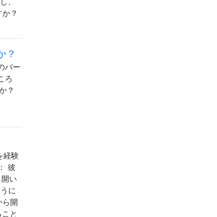
かし、
すか？
すか？
2つのバー
ころ
か？
を経験
： 彼
から開い
ように
から開
ること