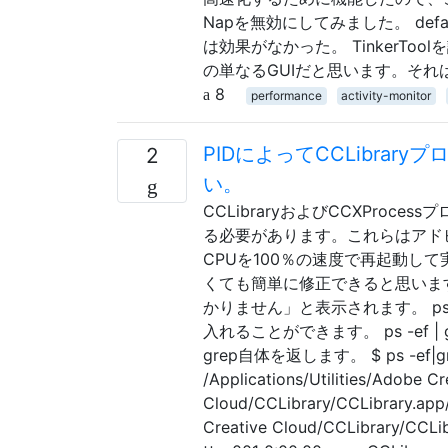
Napを無効にしてみました。 defaults w
は効果がなかった。 TinkerToolを
の単なるGUIだと思います。それ
8
performance
activity-monitor
PIDによってCCLibra
2
い。
CCLibraryおよびCCXPro
る必要があります。これらはアドビの
CPUを100％の速度で再起動して実行
くても簡単に修正できると思います。 試
かりません」と表示されます。 ps
入れることができます。 ps -ef | g
grep自体を返します。 $ ps -ef|grep C
/Applications/Utilities/Adobe Cr
Cloud/CCLibrary/CCLibrary.app/
Creative Cloud/CCLibrary/CCLib