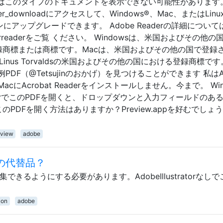
アはこのタイプのドキュメントを表示できない可能性があります
/reader_downloadにアクセスして、Windows®、Mac、またはLinu
ョンにアップグレードできます。 Adobe Readerの詳細について
/go/acrreaderをご覧 ください。 Windowsは、米国およびその他
tionの登録商標または商標です。Macは、米国およびその他の国で登録
xは、Linus Torvaldsの米国およびその他の国における登録商標です
F（@Tetsujinのおかげ）を見つけることができます 私はA
にAcrobat Readerをインストールしません。今まで。 Win
eaderでこのPDFを開くと、ドロップダウンと入力フィールドのあ
のPDFを開く方法はありますか？Preview.appを好むでしょう
eview
adobe
torの代替品？
できるようにする必要があります。AdobeIllustratorなし
ion
adobe