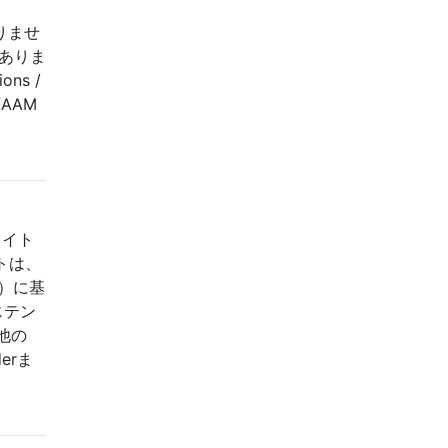
かりませ
はありま
ns /
S/AAM
タイト
トは、
t）に基
じテン
他の
erま