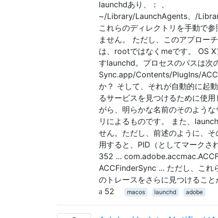
launchdあり、： 、
~/Library/LaunchAgents、/Libr
これらのディレクトリを手動で参
ません。 ただし、このアプローチを使
は、rootではなくmeです。 
すlaunchd。プロセスのパスは次のとおりです。
Sync.app/Contents/PlugI
か？ そして、それが自動的に起動するのを
るサービスを見つけるために使用しまし
がら、明らかな名前のそのようなサ
リによるものです。 また、launch
せん。ただし、前述のように、その親
用すると、PID（としてマークされた行を
352 ... com.adobe.accmac.ACCFi
ACCFinderSync ... た
のトレースをさらに見つけることがで
52
macos
launchd
adobe