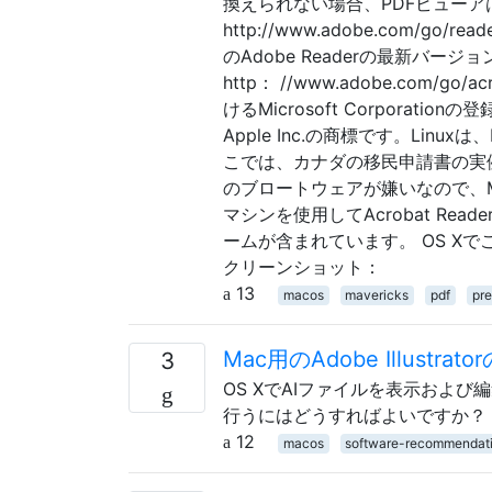
換えられない場合、PDFビュー
http://www.adobe.com/go
のAdobe Readerの最新バージ
http： //www.adobe.com
けるMicrosoft Corpora
Apple Inc.の商標です。Linu
こでは、カナダの移民申請書の実例PD
のブロートウェアが嫌いなので、Mac
マシンを使用してAcrobat R
ームが含まれています。 OS Xでこ
クリーンショット：
13
macos
mavericks
pdf
pr
Mac用のAdobe Illustra
3
OS XでAIファイルを表示および編集
行うにはどうすればよいですか？
12
macos
software-recommendat