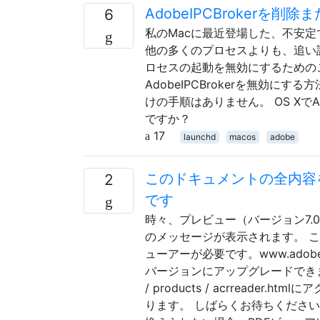
AdobeIPCBroker
6
私のMacに最近登場した、不安定
他の多くのプロセスよりも、追い
ロセスの起動を無効にするための
AdobeIPCBrokerを無効にす
けの手順はありません。 OS XでA
ですか？
17
launchd
macos
adobe
このドキュメントの全内容
2
です
時々、プレビュー（バージョン7.0（
のメッセージが表示されます。 
ューアーが必要です。www.adobe.com/
バージョンにアップグレードできます。
/ products / acrread
ります。 しばらくお待ちください