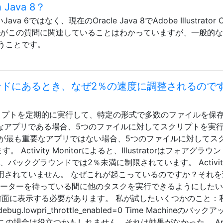
th Java 8？
 6ではなく、現在のOracle Java 8でAdobe Illustrator 
れがこの質問に関連していることはわかっていますが、一般的
うことです。
クグラウンドにあるとき、なぜ2％の速度に調整されるので
で.jsxスクリプトを定期的に実行して、特定の形式で多数のファイルを保
アクティブなアプリである場合、5つのファイルに対してスクリプトを実
ratorが最も重要なアプリではない場合、5つのファイルに対してス
ctivity Monitorによると、Illustratorはフォアグラウ
、バックグラウンドでは2％未満に制限されています。 Activit
apは使用されていません。 なぜこれが起こっているのですか？それ
レーターを待っている間に他のタスクを実行できるようにした
torを前面に表示する必要があります。 私が試したいくつかのこと：
bug.lowpri_throttle_enabled=0 Time Machineのバック
この場合は役立つかもしれません。それは効果がなかった。 Ap