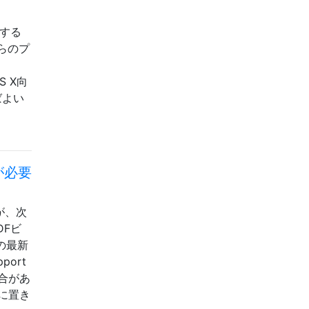
成する
らのプ
S X向
ばよい
が必要
が、次
DFビ
erの最新
ort
場合があ
に置き