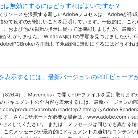
を削除または無効にするにはどうすればよいですか？
でリソースを浪費する新しいAdobeプロセスは、Adobeが作
詰めて殺すのが難しいことを証明しています。一般的に、これ
ここおよび他の場所の指示に従っては機能しましたが、最新の
る方法がわかりません。 Windows向けの手順を見つけましたが、O
dobeIPCBrokerを削除して永続的に無効にするにはどうすれ
を表示するには、最新バージョンのPDFビューア
826.4）、Mavericks）で開くPDFファイルを受け取ります
このドキュメントの全内容を表示するには、最新バージョンのP
products/acrobat/readstep2.htmlからAdobe Read
さらにサポートが必要な場合は、www.adobe.com / supp
er.htmlにアクセスしてください。 または、メッセージは同じでも異なる
...このメッセージが最終的にドキュメントの適切なコンテンツ