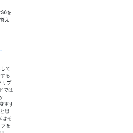
CS6を
な答え
す
存して
行する
クリプ
ンドでは
y
を変更す
いと思
私はそ
アップを
p