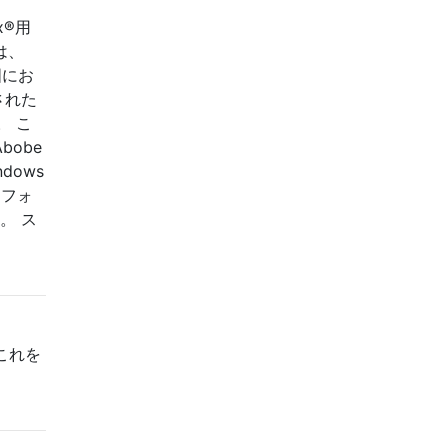
。
x®用
は、
の国にお
された
。 こ
bobe
dows
るフォ
。 ス
でこれを