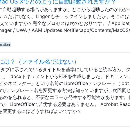
fierはMac OS Xでどのように自動起動されますか？
ierは起動時に自動起動する場合がありますが、どこから起動したのかわ
ムだけでなく、Lingonもチェックインしましたが、そこに
いますか？完全なプロセスは次のとおりです。 / Applicatio
n Manager / UWA / AAM Updates Notifier.app/Contents/MacO
mation
るには？（ファイル名ではない）
derののタブに示されているタイトルを基準にしていると読み込み、
」 .docxドキュメントからPDFを生成しました。ドキュメン
ネスレター」という名前のLibreOfficeテンプレート（.od
fficeでテンプレート名を変更する方法は知っていますが、次回同
るのを忘れると、不要なエラーが発生する可能性があります。
ibreOfficeで苦労する必要はありません。 Acrobat Read
トルを変更するにはどうすればよいですか？