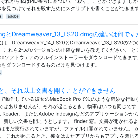
CCLibrary それから私はPID番号に基づいて「殺す」ことができます し
IDを見つけてそれを殺すためにスクリプトを書くことができま
s
adobe
0.dmgとDreamweaver_13_LS20.dmgの違いは何で
には、Dreamweaver_14_LS20とDreamweaver_13_LS20の
。これら2つのバージョンの正確な違いを教えてください。 と
obeソフトウェアのフルインストーラーをダウンロードできます
l後で他のものをダウンロードするものだけを見つけます。
s
と、それ以上文書を開くことができません
eで動作している彼女のMacBook Proで次のような奇妙な行動
ではありませんが、それが起こるとき、物事はいつも同じです
bat Reader、またはAdobe Indesignなどのアプリケーション
新しい文書を開こうとします。 finder 窓。文書が開かれる
リはまだ実行されていますが、ファイルは開かれていません。 
します。 これが起こるとき、彼女はまたアプリからもアプリを閉じ