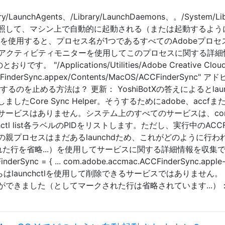
ary/LaunchAgents、/Library/LaunchDaemons、。/System/Lib
照して、マシン上で自動的に起動される（または起動するよう
用すると、プロセス名が1つであるすべてのAdobeプロセスを削除し
OS Xアクティビティモニターを使用してこのプロセスに関する
 "/Applications/Utilities/Adobe Creative Cloud
ns/ACCFinderSync.appex/Contents/MacOS/ACCF
止める方法は？ 更新： YoshiBotXの答えによるとlaunchct
たCore Sync Helper。そうするためにadobe、accf
ービスはありません。システム上のすべてのサービスは、com.a
ctl list各ラベルのPIDをリストします。ただし、実行中のACC
プロセスはまだあるlaunchdため、これがどのように行われるの
省略...）を使用してサービスに関する詳細情報を収集できました。 macy
nderSync = { ... com.adobe.accmac.ACCFinderSync.apple-ex
だし、これらはlaunchctlを使用して削除できるサービスではありませ
きました（としてマークされた行は省略されています...）： $ 