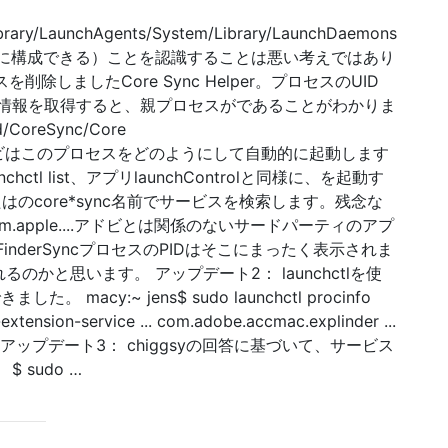
rary/LaunchAgents/System/Library/LaunchDaemons
に構成できる）ことを認識することは悪い考えではあり
ましたCore Sync Helper。プロセスのUID
詳細情報を取得すると、親プロセスがであることがわかりま
/CoreSync/Core
inderSync" アドビはこのプロセスをどのようにして自動的に起動します
l list、アプリlaunchControlと同様に、を起動す
またはのcore*sync名前でサービスを検索します。残念な
pple....アドビとは関係のないサードパーティのアプ
FinderSyncプロセスのPIDはそこにまったく表示されま
かと思います。 アップデート2： launchctlを使
:~ jens$ sudo launchctl procinfo
tension-service ... com.adobe.accmac.explinder ...
ん。 アップデート3： chiggsyの回答に基づいて、サービス
sudo …