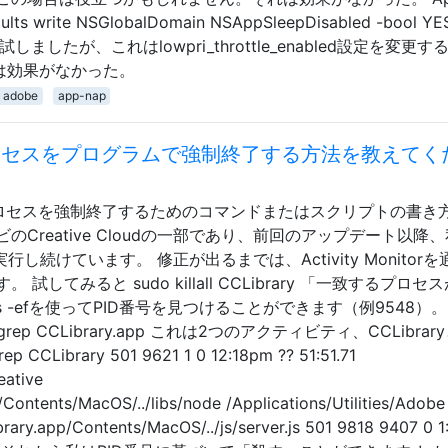
rite NSGlobalDomain NSAppSleepDisabled -bool Y
試しましたが、これはlowpri_throttle_enabled設定を変更す
は効果がなかった。
adobe
app-nap
ryプロセスをプログラムで強制終了する方法を教えてく
cessプロセスを強制終了するためのコマンドまたはスクリプトの書き
Creative Cloudの一部であり、前回のアップデート以降
し続けています。 修正が出るまでは、Activity Monitor
してみると sudo killall CCLibrary 「一致するプロセ
 -efを使ってPID番号を見つけることができます（例9548）。
rep CCLibrary.app これは2つのアクティビティ、CCLibrar
CLibrary 501 9621 1 0 12:18pm ?? 51:51.71
eative
Contents/MacOS/../libs/node /Applications/Utilities/Adobe
rary.app/Contents/MacOS/../js/server.js 501 9818 9407 0 