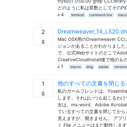
ttys001 0:00.00 grep 
どのように私は変数としてそのP
4
terminal
command-line
maco
Dreamweaver_14_LS2
2
Mac OSX用のDreamweaver CC
ジョンがあることがわかりました
で、公式WebサイトのどこでAd
CreativeCloudInstal
1
macos
dmg
adobe
version
他のすべての文書を閉じる
1
私のガールフレンドは、Yosemit
します。それはいつも起こるわけ
女は、ms-word、Adobe Acro
ているすべての文書を閉じてから、
見えますが、開きません。 アプ
く File メニューはまだ動作