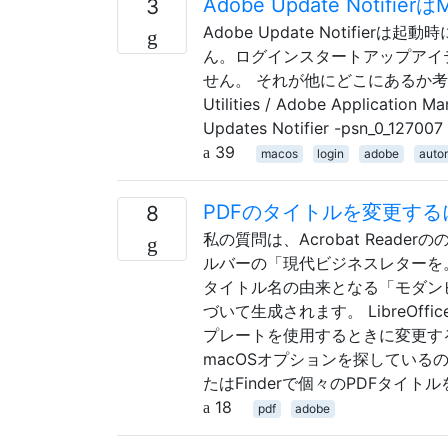
Adobe Update Noti
3
Adobe Update Notif
ん。ログインスタートアップアイテ
せん。 それが他にどこにあるか考えて
Utilities / Adob​​e Applicatio
Updates Notifier -psn_0_127007
39
macos
login
adobe
auto
PDFのタイトルを変更す
8
私の質問は、Acrobat Rea
ルバーの「現代ビジネスレターを。
タイトル名の由来となる「モダンビジ
づいて生成されます。 LibreO
プレートを使用するときに変更す
macOSオプションを探しているので、L
たはFinderで個々のPDFタイ
18
pdf
adobe