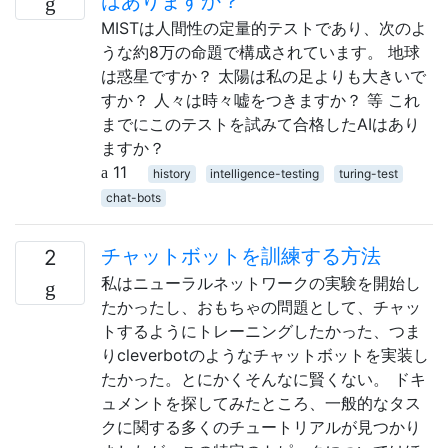
はありますか？
MISTは人間性の定量的テストであり、次のよ
うな約8万の命題で構成されています。 地球
は惑星ですか？ 太陽は私の足よりも大きいで
すか？ 人々は時々嘘をつきますか？ 等 これ
までにこのテストを試みて合格したAIはあり
ますか？
11
history
intelligence-testing
turing-test
chat-bots
チャットボットを訓練する方法
2
私はニューラルネットワークの実験を開始し
たかったし、おもちゃの問題として、チャッ
トするようにトレーニングしたかった、つま
りcleverbotのようなチャットボットを実装し
たかった。とにかくそんなに賢くない。 ドキ
ュメントを探してみたところ、一般的なタス
クに関する多くのチュートリアルが見つかり