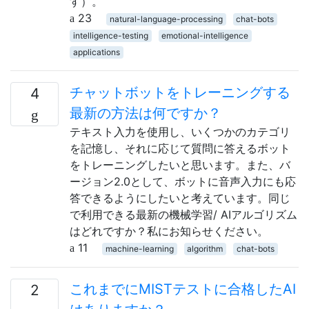
す）。
23
natural-language-processing
chat-bots
intelligence-testing
emotional-intelligence
applications
チャットボットをトレーニングする
4
最新の方法は何ですか？
テキスト入力を使用し、いくつかのカテゴリ
を記憶し、それに応じて質問に答えるボット
をトレーニングしたいと思います。また、バ
ージョン2.0として、ボットに音声入力にも応
答できるようにしたいと考えています。同じ
で利用できる最新の機械学習/ AIアルゴリズム
はどれですか？私にお知らせください。
11
machine-learning
algorithm
chat-bots
これまでにMISTテストに合格したAI
2