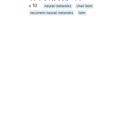
10
neural-networks
chat-bots
recurrent-neural-networks
lstm