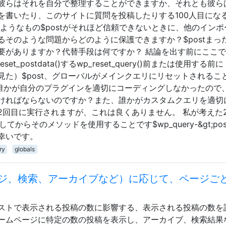
彼らはそれを自分で整理することができますか、それとも彼ら
を書いたり、このサイトに質問を投稿したりする100人目にな
ようなもの$postがそれほど信頼できないときに、他のインポ
そのような問題からどのように保護できますか？$postまっ
要がありますか？代替手段は何ですか？ 結論を出す前にここ
t_postdata()するwp_reset_query()前または使用する前
た）$post、グローバルがメインクエリにリセットされるこ
の誰かが自分のプラグインを適切にコーディングしなかったので
ければならないのですか？また、誰かがカスタムクエリを適切
2回目に実行されますが、これは良くありません。 私が考えた
してからそのメソッドを使用することです$wp_query-&gt;pos
幸いです。
ry
globals
ジ、検索、アーカイブなど）に応じて、ページご
ストで表示される投稿の数に影響する、表示される投稿の数を
ームページに特定の数の投稿を表示し、アーカイブ、検索結果