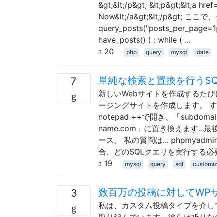
&gt;&lt;/p&gt; &lt;p&gt;&lt;a hr
Now&lt;/a&gt;&lt;/p&gt
query_posts("posts_per_page=1p
have_posts() ) : while ( …
20
php
query
mysql
date
単純な検索と置換を行うSQ
7
新しいWebサイトを作成するたびに、
ージングサイトを作成します。 
notepad ++で開き、「subdoma
name.com」に置き換えます.
ース。 私の質問は... phpmy
合、どのSQLクエリを実行する必要
19
mysql
query
sql
customiz
数百万の投稿に対してWP
3
私は、カスタム投稿タイプを介し
取り組んでいます。彼らは祈りな