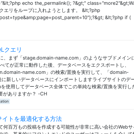
ef="&lt;?php echo the_permalink(); ?&gt;" class="more2"&gt;W
; ここで、クエリをループに入れようとします。 &lt;?php
ost=type&amp;page=post_parent=10");?&gt; &lt;?php if (
Lクエリ
まず「stage.domain-name.com」のようなサブドメイン
すべてが正常に動作した後、データベースをエクスポートし、
in.domain-name.com」の検索/置換を実行して、「domain-
..最後に新しいデータベースにインポートしますライブサイトのデ
adminを使用してデータベース全体でこの単純な検索/置換を実行
がありますか？ -CH
ation
サイトを最適化する方法
て何百万もの投稿を作成する可能性が非常に高い会社のWebサ
ので、基本的にフロントエンドのユーザーはフォームを介して