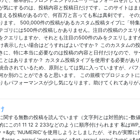
が気にするのは、投稿内容と投稿日だけです。このサイトはま
0を超える投稿があるので、何百万と言っても私は真剣です。 そ
ます。 500,000件の投稿があるカスタム投稿タイプに「特
テゴリには500件の投稿しかありません。注目の投稿のクエリ
全体をクエリしますか、それとも注目の500件のみをクエリします
だけ表示したい場合はどうすればよいですか？ このカスタムの
きに、特に本当に必要なのは投稿の内容と日付だけなので、サ
ことはありますか？ カスタム投稿タイプを使用する必要があ
うまく統合されているため、原則としては気に入っていますが、パフ
何か別のことができると思います。 この規模でプロジェクト
りもパフォーマンスが少し気になります。助けてくれてありが
け
に関する無数の投稿を読んでいます（文字列とは対照的に-数
の1 11 12 2 233などのように順序付けられます 私はWP_Q
y =&gt; 'NUMERIC'を使用しようとしましたが、それが実際
rray( 'meta_query' =&gt; array( array( 'type' =&gt