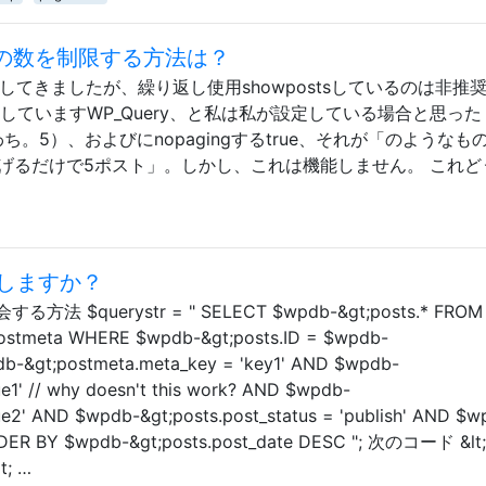
投稿の数を制限する方法は？
調査してきましたが、繰り返し使用showpostsしているのは非推
していますWP_Query、と私は私が設定している場合と思った
すなわち。5）、およびにnopagingするtrue、それが「のようなも
あげるだけで5ポスト」。しかし、これは機能しません。 これど
しますか？
querystr = " SELECT $wpdb-&gt;posts.* FROM
ostmeta WHERE $wpdb-&gt;posts.ID = $wpdb-
db-&gt;postmeta.meta_key = 'key1' AND $wpdb-
ue1' // why doesn't this work? AND $wpdb-
ue2' AND $wpdb-&gt;posts.post_status = 'publish' AND $w
 ORDER BY $wpdb-&gt;posts.post_date DESC "; 次のコード &lt
t; …