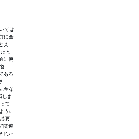
ついては
前に全
とえ
、たと
的に使
回答
である
ま
完全な
損しま
知って
のように
、必要
で関連
それが