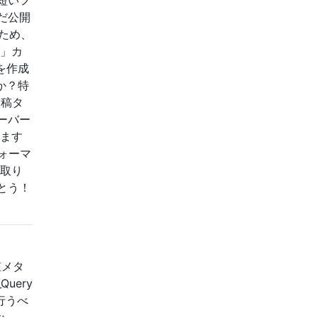
だ公開
のため、
集」カ
を作成
か？特
投稿タ
ーバー
ります
ォーマ
に取り
とう！
値メタ
uery
に行うべ
;