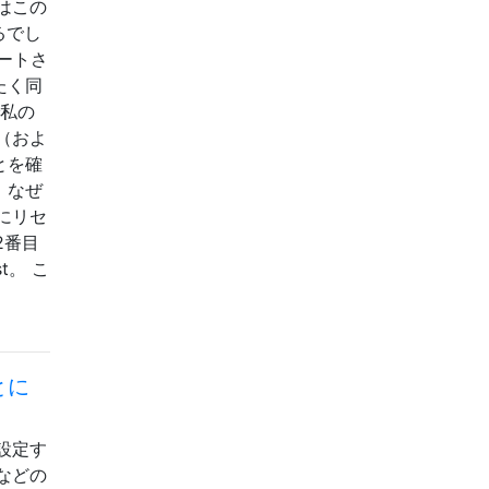
はこの
るでし
ートさ
たく同
で私の
に（およ
とを確
、なぜ
にリセ
2番目
t。 こ
とに
設定す
などの