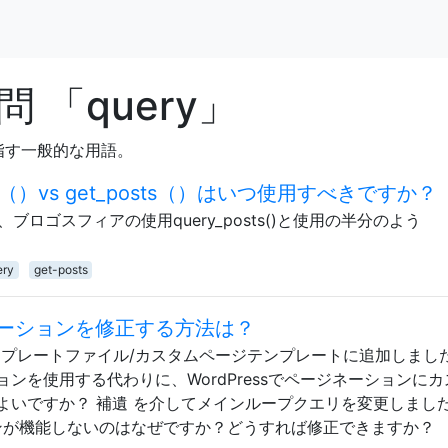
 「query」
指す一般的な用語。
posts（）vs get_posts（）はいつ使用すべきですか？
ブロゴスフィアの使用query_posts()と使用の半分のよう
ery
get-posts
ーションを修正する方法は？
ンプレートファイル/カスタムページテンプレートに追加しまし
ンを使用する代わりに、WordPressでページネーションにカ
よいですか？ 補遺 を介してメインループクエリを変更しまし
ネーションが機能しないのはなぜですか？どうすれば修正できますか？