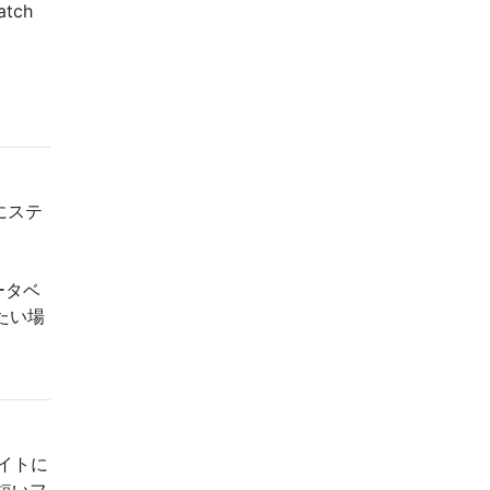
atch
にステ
ータベ
したい場
イトに
短いフ