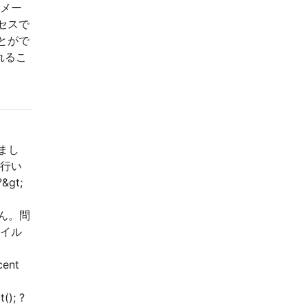
ラメー
セスで
とがで
れるこ
れまし
を行い
&gt;
せん。問
ァイル
cent
(); ?