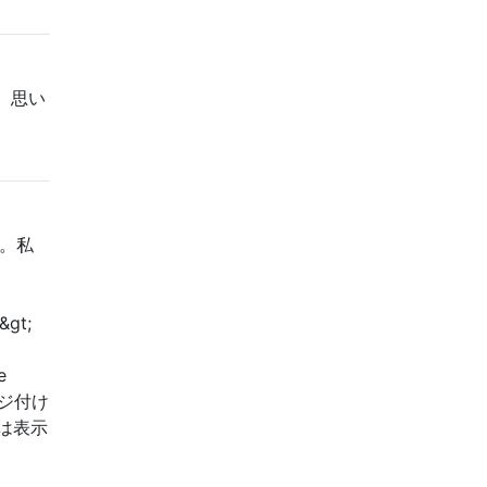
、思い
。私
&gt;
e
ページ付け
は表示