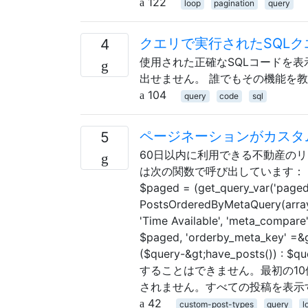
122
loop
pagination
query
クエリで実行されたSQL
4
使用された正確なSQLコードを
出せません。 誰でもその機能を
104
query
code
sql
ページネーションがカスタ
5
60日以内に利用できる不動産の
は次の関数で呼び出しています： &lt;?php $
$paged = (get_query_var('paged'
PostsOrderedByMetaQuery(array( '
'Time Available', 'meta_compare' 
$paged, 'orderby_meta_key' =&gt;
($query-&gt;have_posts())
することはできません。最初の1
されません。すべての投稿を表示する唯一
42
custom-post-types
query
l