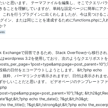
たいと思います。 テーマファイルを編集し、そこでクエリパ
きることを理解していますが、単純な設定ページに簡単にアク
、これを行うプラグインに出くわしましたが、今は見つけるこ
イン、または同じことを達成するためにfunctions.phpに入
か？
ives
k Exchangeで回答できるため、Stack Overflowから移行さ
はwordpress 3.2を使用しており、次のようなクエリポスト
osts_per_page=1post=type&amp;page=post_parent=10");?
の日付をエコーアウトしようとします。 &lt;?php echo
投稿のタイトル、抜粋、パーマリンクが表示されますが、日付は表示されま
ずかしいことだと思います。 ビデオページのテンプレートフ
php
post=type&amp;page=post_parent=10");?&gt; &lt;h2&gt;Re
ate"&gt;&lt;?php echo the_date(); ?&gt;&lt;/h3&gt;
cho the_title(); ?&gt;&lt;/strong&gt;&lt;?php echo the_excerpt