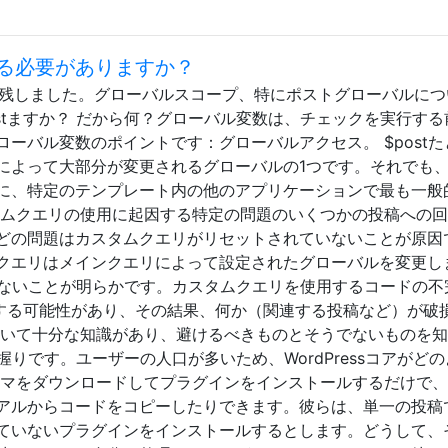
る必要がありますか？
トを残しました。グローバルスコープ、特にポストグローバルに
stますか？ だから何？グローバル変数は、チェックを実行する
ーバル変数のポイントです：グローバルアクセス。 $postた
によって大部分が変更されるグローバルの1つです。それでも
に、特定のテンプレート内の他のアプリケーションで最も一般
タムクエリの使用に起因する特定の問題のいくつかの投稿への
どの問題はカスタムクエリがリセットされていないことが原因
クエリはメインクエリによって設定されたグローバルを変更し
できないことが明らかです。カスタムクエリを使用するコードの不
更する可能性があり、その結果、何か（関連する投稿など）が破
ついて十分な知識があり、避けるべきものとそうでないものを
の一握りです。ユーザーの人口が多いため、WordPressコアがど
ーマをダウンロードしてプラグインをインストールするだけで
アルからコードをコピーしたりできます。彼らは、単一の投稿
ていないプラグインをインストールするとします。どうして、