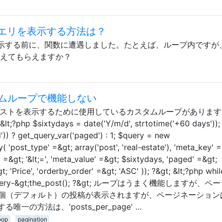
クエリを表示する方法は？
表示する前に、関数に遭遇しました。たとえば、ループ内ですが
教えてもらえますか？
ムループで機能しない
リストを表示するために使用しているカスタムループがあります
sixtydays = date('Y/m/d', strtotime('+60 days'));
)) ? get_query_var('paged') : 1; $query = new
post_type' =&gt; array('post', 'real-estate'), 'meta_key' =
=&gt; '&lt;=', 'meta_value' =&gt; $sixtydays, 'paged' =&gt;
 'Price', 'orderby_order' =&gt; 'ASC' )); ?&gt; &lt;?php whil
 : $query-&gt;the_post(); ?&gt; ループはうまく機能しますが、
0個（デフォルト）の投稿が表示されますが、ページネーション
の方法は、'posts_per_page' …
oop
pagination