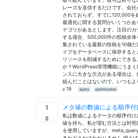
レーズを送信するだけです。会社
されておらず、すでに120,00
最適化に関する質問がいくつかあり
テゴリがあるとします。注目のカ
する場合、500,000件の投稿
集されている最新の投稿を10個
イプをデータベースに保存すると
リソースを削減するためにできる
か？WordPress管理機能に
ンスに大きな欠点がある場合は、
組んだことはないので、いつもよ
19
query
optimization
メタ値の数値による順序付
1
私は数値によるデータの順序付け
値を持ち、私が望む方法とは対照的にこ
を使用していますが、meta_quer
きかどうかはわかりません 例えば $args = a