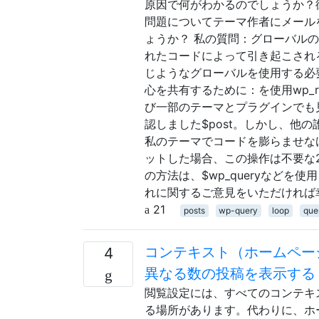
原因で何がわかるのでしょうか？
問題についてテーマ作者にメール
ょうか？ 私の質問：グローバルの
れたコードによって引き起こされる
じようなグローバルを使用する必
心を共有するために：を使用wp_rese
び一部のテーマとプラグインでも見
認しました$post。しかし、他
私のテーマでコードを膨らませな
ットした場合、この操作は不要な
の方法は、$wp_queryなどを使用
れに関するご意見をいただければ
21
posts
wp-query
loop
que
コンテキスト（ホームペー
4
異なる数の投稿を表示する
閲覧設定には、すべてのコンテキ
る場所があります。代わりに、ホ