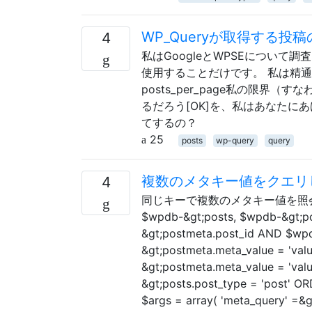
WP_Queryが取得する
4
私はGoogleとWPSEについて
使用することだけです。 私は精通
posts_per_page私の限界（
るだろう[OK]を、私はあなたに
てするの？
25
posts
wp-query
query
複数のメタキー値をクエリ
4
同じキーで複数のメタキー値を照会する方法 $
$wpdb-&gt;posts, $wpdb-&gt;p
&gt;postmeta.post_id AND $wp
&gt;postmeta.meta_value = 'val
&gt;postmeta.meta_value = 'val
&gt;posts.post_type = 'post'
$args = array( 'meta_query' =&g