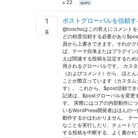
22
query
ポストグローバルを信頼す
1
@toschoはこの答えにコメン
どの程度信頼する必要があり$po
員から上書きできます。それがグロ
ば、テーマ自体またはプラグイン
えば関連する投稿を設定するため
用されるグローバルです。 カス
（およびコメント）から、ほとん
ことが際立っています（カスタム
す）。 これから、$post信頼
記述は、$postグローバルを変
す。 実際にはコアの内部動作に
いるWordPress開発者はほん
動作するかはわかりません。 テ
なことを実行したり、チュートリ
する投稿を中断する、よく書かれ