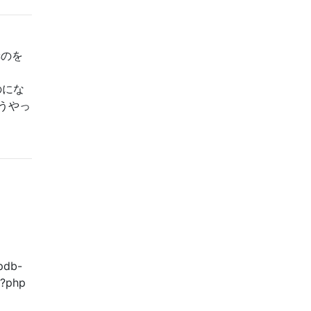
奨のを
のにな
うやっ
pdb-
;?php