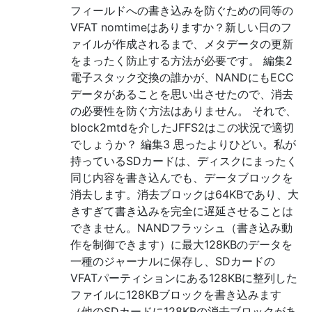
フィールドへの書き込みを防ぐための同等の
VFAT nomtimeはありますか？新しい日のフ
ァイルが作成されるまで、メタデータの更新
をまったく防止する方法が必要です。 編集2
電子スタック交換の誰かが、NANDにもECC
データがあることを思い出させたので、消去
の必要性を防ぐ方法はありません。 それで、
block2mtdを介したJFFS2はこの状況で適切
でしょうか？ 編集3 思ったよりひどい。私が
持っているSDカードは、ディスクにまったく
同じ内容を書き込んでも、データブロックを
消去します。消去ブロックは64KBであり、大
きすぎて書き込みを完全に遅延させることは
できません。NANDフラッシュ（書き込み動
作を制御できます）に最大128KBのデータを
一種のジャーナルに保存し、SDカードの
VFATパーティションにある128KBに整列した
ファイルに128KBブロックを書き込みます
（他のSDカードに128KBの消去ブロックがあ