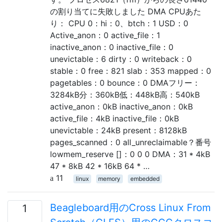
の割り当てに失敗しました DMA CPUあた
り： CPU 0：hi：0、btch：1 USD：0
Active_anon：0 active_file：1
inactive_anon：0 inactive_file：0
unevictable：6 dirty：0 writeback：0
stable：0 free：821 slab：353 mapped：0
pagetables：0 bounce：0 DMAフリー：
3284kB分：360kB低：448kB高：540kB
active_anon：0kB inactive_anon：0kB
active_file：4kB inactive_file：0kB
unevictable：24kB present：8128kB
pages_scanned：0 all_unreclaimable？番号
lowmem_reserve []：0 0 0 DMA：31 * 4kB
47 * 8kB 42 * 16kB 64 * …
11
linux
memory
embedded
Beagleboard用のCross Linux From
1