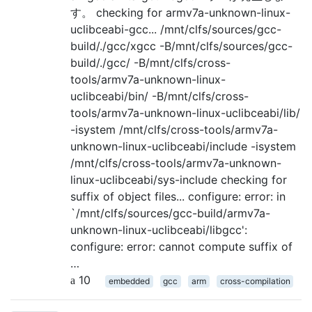
す。 checking for armv7a-unknown-linux-
uclibceabi-gcc... /mnt/clfs/sources/gcc-
build/./gcc/xgcc -B/mnt/clfs/sources/gcc-
build/./gcc/ -B/mnt/clfs/cross-
tools/armv7a-unknown-linux-
uclibceabi/bin/ -B/mnt/clfs/cross-
tools/armv7a-unknown-linux-uclibceabi/lib/
-isystem /mnt/clfs/cross-tools/armv7a-
unknown-linux-uclibceabi/include -isystem
/mnt/clfs/cross-tools/armv7a-unknown-
linux-uclibceabi/sys-include checking for
suffix of object files... configure: error: in
`/mnt/clfs/sources/gcc-build/armv7a-
unknown-linux-uclibceabi/libgcc':
configure: error: cannot compute suffix of
…
10
embedded
gcc
arm
cross-compilation