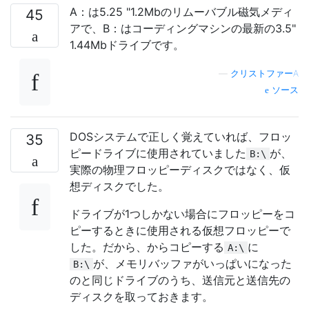
A：は5.25 "1.2Mbのリムーバブル磁気メディ
45
アで、B：はコーディングマシンの最新の3.5"
1.44Mbドライブです。
—
クリストファーA
ソース
DOSシステムで正しく覚えていれば、フロッ
35
ピードライブに使用されていました
が、
B:\
実際の物理フロッピーディスクではなく、仮
想ディスクでした。
ドライブが1つしかない場合にフロッピーをコ
ピーするときに使用される仮想フロッピーで
した。だから、からコピーする
に
A:\
が、メモリバッファがいっぱいになった
B:\
のと同じドライブのうち、送信元と送信先の
ディスクを取っておきます。