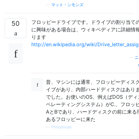
—
マット・シモンズ
フロッピードライブです。ドライブの割り当て
50
に興味がある場合は、ウィキペディアに詳細情
ります
http://en.wikipedia.org/wiki/Drive_letter_ass
—
ニ
昔、マシンには通常、フロッピーディス
イブがあり、内部ハードディスクはあり
でした。お使いのOS、例えばDOS（ディ
ペレーティングシステム）がC.、フロッ
AとBであり、ハードディスクの前に来る
あるフロッピーに来た
—
Philluminati