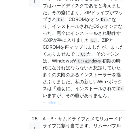
ブはハードディスクであると考えまし
た。その癖により、ZIPドライブがマッ
プされ
、CDROMがオン
にな
C:
D:
り、インストールされたOSがオンにな
った、完全にインストールされ動作す
るXPが手に入りました
。ZIPと
E:
CDROMを再マップしましたが、まった
くありませんでし
た。そのマシン
C:
は、Windowsが
初期の時
C:\Windows
代になければならないと想定していた
多くの欠陥のあるインストーラーを揺
さぶりました。私の新しいWin7ボック
スは「適切に」インストールされて
C:
いますが、その癖がありません。
—
RBerteig
25
A：B：サムドライブとメモリカードド
ライブに割り当てます。リムーバブル