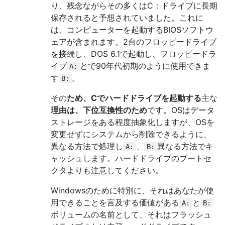
り、残念ながらその多くはC：ドライブに長期
保存されると予想されていました。これに
は、コンピューターを起動するBIOSソフトウ
ェアが含まれます。2台のフロッピードライブ
を接続し、DOS 6.1で起動し、フロッピードラ
イブ
とで90年代初期のように使用できま
A:
す
。
B:
その
ため、Cでハードドライブを起動する
主な
理由は、下位互換性のため
です。OSはデータ
ストレージをある程度抽象化しますが、OSを
変更せずにシステムから削除できるように、
異なる方法で処理し
、
異なる方法でキ
A:
B:
ャッシュします。ハードドライブのブートセ
クタよりも注意してください。
Windowsのために特別に、それはあなたが使
用できることを言及する価値がある
と
A:
B:
ボリュームの名前として、それはフラッシュ