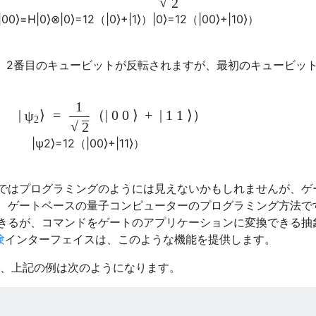
√
2
|
0
0
⟩
=
H
|
0
⟩
⊗
|
0
⟩
=
1
2
（
|
0
⟩
+
|
1
⟩
）
|
0
⟩
=
1
2
（
|
0
0
⟩
+
|
1
0
⟩
）
れ、2番目のキュービットが反転されますが、最初のキュービッ
1
|
⟩
=
（
|
0
0
⟩
+
|
1
1
⟩
）
ψ
–
2
√
2
|
ψ
2
⟩
=
1
2
（
|
0
0
⟩
+
|
1
1
⟩
）
ではプログラミングのようには見えないかもしれませんが、ゲ
、ゲートベースの量子コンピューターのプログラミング方法で
きるが、コマンドをゲートのアプリケーションに変換できる抽
験
インターフェイスは、このような機能を提供します。
語では、上記の例は次のようになります。