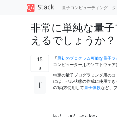
量子コンピューティング
タ
非常に単純な量子
えるでしょうか？
「
最初のプログラム可能な量子フ
15
コンピューター用のソフトウェア
特定の量子プログラミング用のコ
には、ベル状態の作成に使用でき
の1両方使用して
量子体験
など、
|
⟩
=
|
00
⟩
ψ
|
ψ
0
⟩
=
|
00
⟩