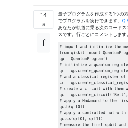
量子プログラムを作成する1つの方
14
でプログラムを実行できます。
Q
あなたが軌道に乗る次のコードスニ
スです。行ごとにコメントします
# import and initialize the me
from qiskit import QuantumProg
qp = QuantumProgram()

# initialize a quantum registe
qr = qp.create_quantum_registe
# and a classical register of 
cr = qp.create_classical_regis
# create a circuit with them w
qc = qp.create_circuit('Bell',
# apply a Hadamard to the firs
qc.h(qr[0]) 

# apply a controlled not with 
qc.cx(qr[0], qr[1]) 

# measure the first qubit and 