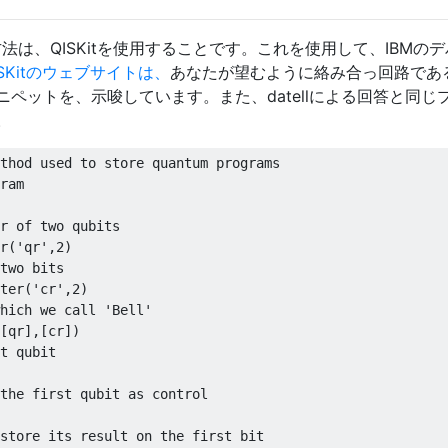
法は、QISKitを使用することです。これを使用して、IBMの
ISKitのウェブサイトは、
あなたが望むように絡み合っ回路であ
ペットを、示唆しています。また、datellによる回答と同じ
。
thod used to store quantum programs

ram

r of two qubits

r('qr',2) 

two bits

ter('cr',2) 

hich we call 'Bell'

[qr],[cr]) 

t qubit

the first qubit as control

store its result on the first bit
