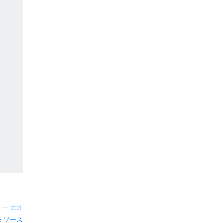
—
dtell
ソース