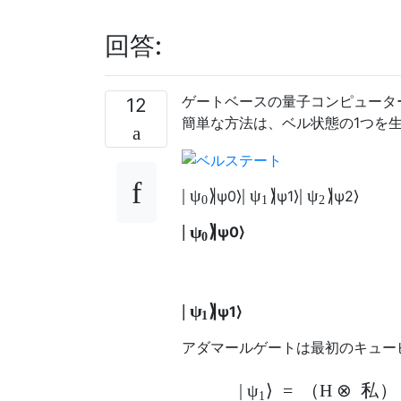
回答:
ゲートベースの量子コンピュータ
12
簡単な方法は、ベル状態の1つを
|
⟩
|
⟩
|
⟩
ψ
ψ
ψ
|
ψ
0
⟩
|
ψ
1
⟩
|
ψ
2
⟩
0
1
2
|
⟩
ψ
|
ψ
0
⟩
0
|
⟩
ψ
|
ψ
1
⟩
1
アダマールゲートは最初のキュー
|
⟩
=
（
H
⊗
私
）
ψ
1