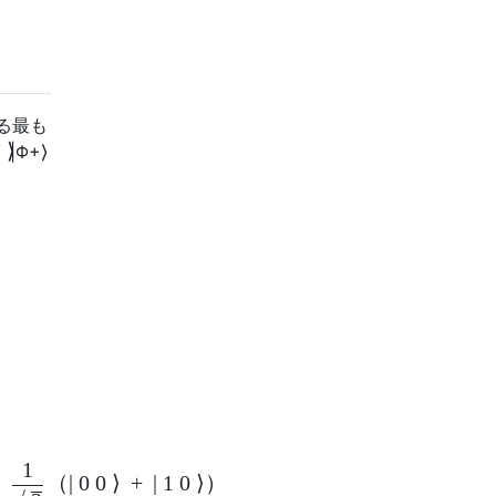
る最も
+
⟩
|
Φ
+
⟩
1
=
（
|
0
0
⟩
+
|
1
0
⟩
）
–