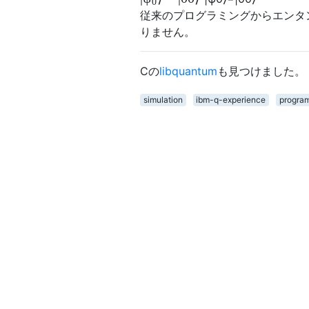
0
従来のプログラミングからエンタ
りません。
Cの
libquantum
も見つけました。
simulation
ibm-q-experience
progra