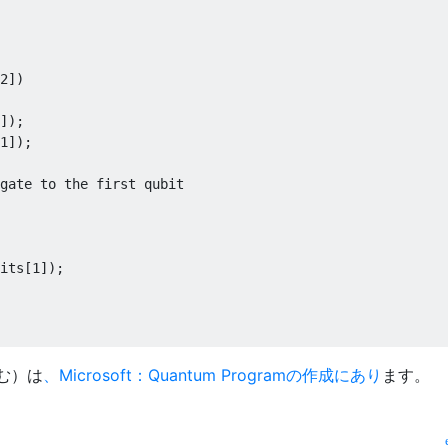
2])

]);

1]);

gate to the first qubit

its[1]);

む）は
、Microsoft：Quantum Programの作成にあり
ます。