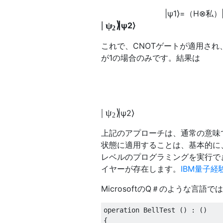
|
ψ
1
⟩
=
（
H
⊗
私
）
|
⟩
ψ
|
ψ
2
⟩
2
これで、CNOTゲートが適用さ
が1の場合のみです。結果は
|
⟩
ψ
|
ψ
2
⟩
2
上記のアプローチは、通常の意味
状態に適用することは、基本的に
レベルのプログラミングを実行で
イヤーが存在します。
IBM量子経
MicrosoftのQ＃のような言
operation BellTest () : ()

{
