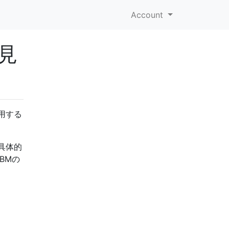
Account
見
用する
具体的
BMの