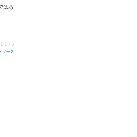
ではあ
—
DIDIx13
ソース