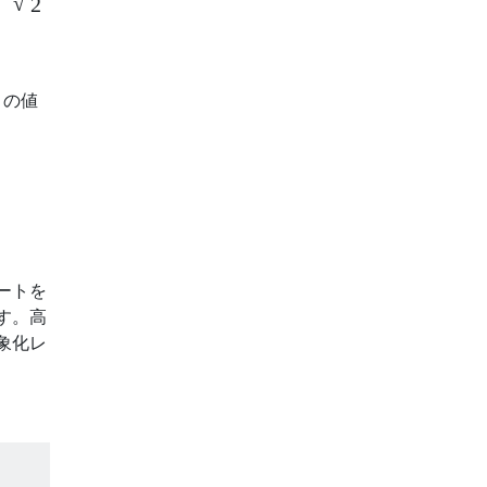
√
2
トの値
ートを
す。高
象化レ