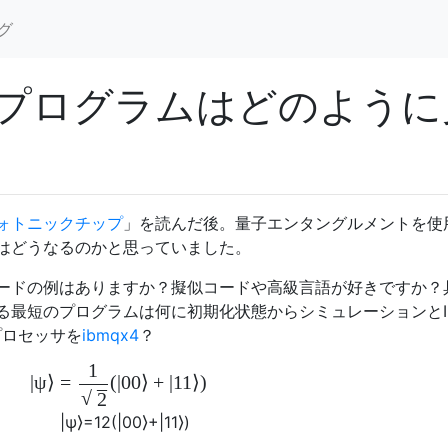
グ
プログラムはどのように
ォトニックチップ
」を読んだ後。量子エンタングルメントを使
はどうなるのかと思っていました。
ードの例はありますか？擬似コードや高級言語が好きですか？
る最短のプログラムは何に初期化状態からシミュレーションとI
プロセッサを
ibmqx4
？
1
|
ψ
⟩
=
(
|
00
⟩
+
|
11
⟩
)
–
√
2
|
ψ
⟩
=
1
2
(
|
00
⟩
+
|
11
⟩
)