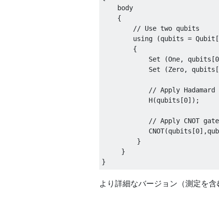
    body

    {

        // Use two qubits

        using (qubits = Qubit[
        {

            Set (One, qubits[0
            Set (Zero, qubits[
            // Apply Hadamard 
            H(qubits[0]);

            // Apply CNOT gate

            CNOT(qubits[0],qub
         }

     }

より詳細なバージョン（測定を含