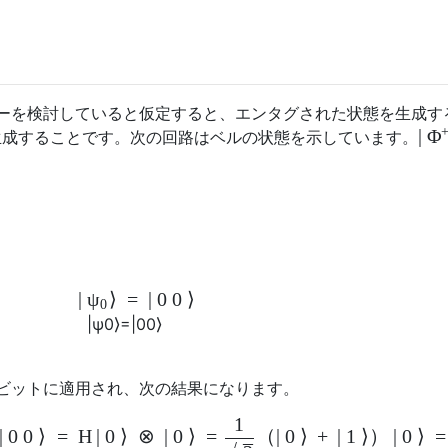
ーを検討していると仮定すると、エンタグされた状態を生成す
|
Φ
生成することです。次の回路はベルの状態を示しています
。
|
⟩
=
|
0
0
⟩
ψ
0
|
ψ
0
⟩
=
|
0
0
⟩
ビットに適用され、次の結果になります。
1
|
0
0
⟩
=
H
|
0
⟩
⊗
|
0
⟩
=
（
|
0
⟩
+
|
1
⟩
）
|
0
⟩
–