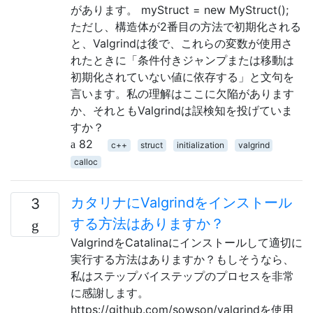
があります。 myStruct = new MyStruct();
ただし、構造体が2番目の方法で初期化される
と、Valgrindは後で、これらの変数が使用さ
れたときに「条件付きジャンプまたは移動は
初期化されていない値に依存する」と文句を
言います。私の理解はここに欠陥があります
か、それともValgrindは誤検知を投げていま
すか？
82
c++
struct
initialization
valgrind
calloc
カタリナにValgrindをインストール
3
する方法はありますか？
ValgrindをCatalinaにインストールして適切に
実行する方法はありますか？もしそうなら、
私はステップバイステップのプロセスを非常
に感謝します。
https://github.com/sowson/valgrindを使用