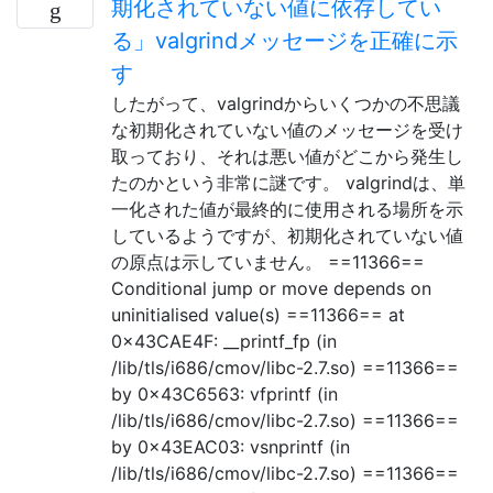
期化されていない値に依存してい
る」valgrindメッセージを正確に示
す
したがって、valgrindからいくつかの不思議
な初期化されていない値のメッセージを受け
取っており、それは悪い値がどこから発生し
たのかという非常に謎です。 valgrindは、単
一化された値が最終的に使用される場所を示
しているようですが、初期化されていない値
の原点は示していません。 ==11366==
Conditional jump or move depends on
uninitialised value(s) ==11366== at
0x43CAE4F: __printf_fp (in
/lib/tls/i686/cmov/libc-2.7.so) ==11366==
by 0x43C6563: vfprintf (in
/lib/tls/i686/cmov/libc-2.7.so) ==11366==
by 0x43EAC03: vsnprintf (in
/lib/tls/i686/cmov/libc-2.7.so) ==11366==