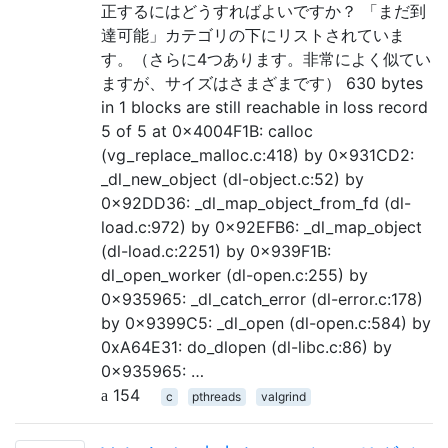
正するにはどうすればよいですか？ 「まだ到
達可能」カテゴリの下にリストされていま
す。（さらに4つあります。非常によく似てい
ますが、サイズはさまざまです） 630 bytes
in 1 blocks are still reachable in loss record
5 of 5 at 0x4004F1B: calloc
(vg_replace_malloc.c:418) by 0x931CD2:
_dl_new_object (dl-object.c:52) by
0x92DD36: _dl_map_object_from_fd (dl-
load.c:972) by 0x92EFB6: _dl_map_object
(dl-load.c:2251) by 0x939F1B:
dl_open_worker (dl-open.c:255) by
0x935965: _dl_catch_error (dl-error.c:178)
by 0x9399C5: _dl_open (dl-open.c:584) by
0xA64E31: do_dlopen (dl-libc.c:86) by
0x935965: …
154
c
pthreads
valgrind