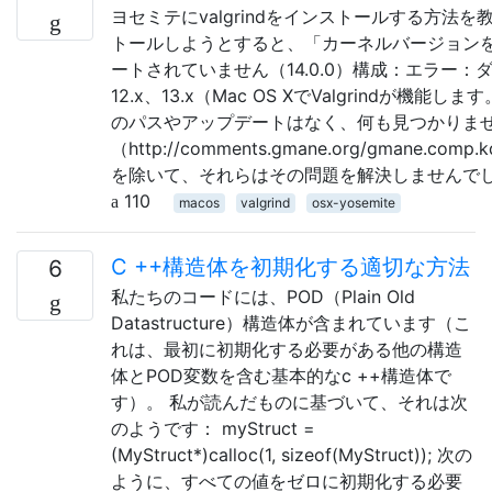
ヨセミテにvalgrindをインストールする方法
トールしようとすると、「カーネルバージョンを確
ートされていません（14.0.0）構成：エラー：ダーウ
12.x、13.x（Mac OS XでValgrindが機能します。
のパスやアップデートはなく、何も見つかりま
（http://comments.gmane.org/gmane.comp.k
を除いて、それらはその問題を解決しませんで
110
macos
valgrind
osx-yosemite
C ++構造体を初期化する適切な方法
6
私たちのコードには、POD（Plain Old
Datastructure）構造体が含まれています（こ
れは、最初に初期化する必要がある他の構造
体とPOD変数を含む基本的なc ++構造体で
す）。 私が読んだものに基づいて、それは次
のようです： myStruct =
(MyStruct*)calloc(1, sizeof(MyStruct)); 次の
ように、すべての値をゼロに初期化する必要