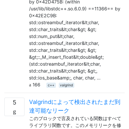
by 0x42D475B: (within
/usr/lib/libstdc++.so.6.0.9) ==11366== by
0x42E2C9B:
std::ostreambuf_iterator&lt;char,
std::char_traits&lt;char&gt; &gt;
std::num_put&lt;char,
std::ostreambuf_iterator&lt;char,
std::char_traits&lt;char&gt; &gt;
&gt;::_M_insert_float&lt;double&gt;
(std::ostreambuf_iterator&lt;char,
std::char_traits&lt;char&gt; &gt;,
std::ios_base&amp;, char, char, …
166
c++
valgrind
Valgrindによって検出されたまだ到
5
達可能なリーク
このブロックで言及されている関数はすべて
ライブラリ関数です。このメモリリークを修