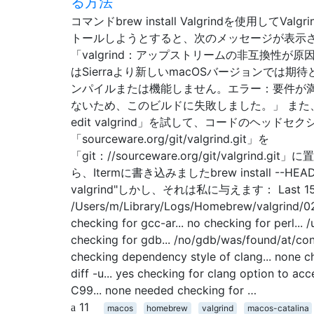
る方法
コマンドbrew install Valgrindを使用してValg
トールしようとすると、次のメッセージが表示
「valgrind：アップストリームの非互換性が原
はSierraより新しいmacOSバージョンでは期
ンパイルまたは機能しません。エラー：要件が
ないため、このビルドに失敗しました。」 また、
edit valgrind」を試して、コードのヘッドセ
「sourceware.org/git/valgrind.git」を
「git：//sourceware.org/git/valgrind.gi
ら、Itermに書き込みましたbrew install --HEA
valgrind"しかし、それは私に与えます： Last 15 l
/Users/m/Library/Logs/Homebrew/valgrind/02
checking for gcc-ar... no checking for perl... /
checking for gdb... /no/gdb/was/found/at/con
checking dependency style of clang... none c
diff -u... yes checking for clang option to ac
C99... none needed checking for …
11
macos
homebrew
valgrind
macos-catalina