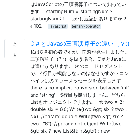
はJavaScriptの三項演算子について知ってい
ます： startingNum = startingNum ?
startingNum : 1 ...しかし速記はありますか？
102
javascript
ternary-operator
C＃とJavaの三項演算子の違い（？:)
5
私はC＃初心者ですが、問題が発生しました。
三項演算子（? :）を扱う場合、C＃とJavaに
は違いがあります。 次のコードセグメント
で、4行目が機能しないのはなぜですか？コン
パイラはのエラーメッセージを表示します
there is no implicit conversion between 'int'
and 'string'。5行目も機能しません。どちら
Listもオブジェクトですよね。 int two = 2;
double six = 6.0; Write(two &gt; six ? two :
six); //param: double Write(two &gt; six ?
two : "6"); //param: not object Write(two
&gt; six ? new List&lt;int&gt;() : new