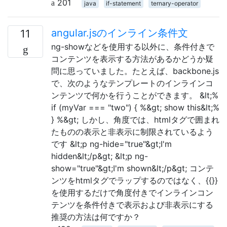
201
java
if-statement
ternary-operator
angular.jsのインライン条件文
11
ng-showなどを使用する以外に、条件付きで
コンテンツを表示する方法があるかどうか疑
問に思っていました。たとえば、backbone.js
で、次のようなテンプレートのインラインコ
ンテンツで何かを行うことができます。 &lt;%
if (myVar === "two") { %&gt; show this&lt;%
} %&gt; しかし、角度では、htmlタグで囲まれ
たものの表示と非表示に制限されているよう
です &lt;p ng-hide="true"&gt;I'm
hidden&lt;/p&gt; &lt;p ng-
show="true"&gt;I'm shown&lt;/p&gt; コンテ
ンツをhtmlタグでラップするのではなく、{{}}
を使用するだけで角度付きでインラインコン
テンツを条件付きで表示および非表示にする
推奨の方法は何ですか？