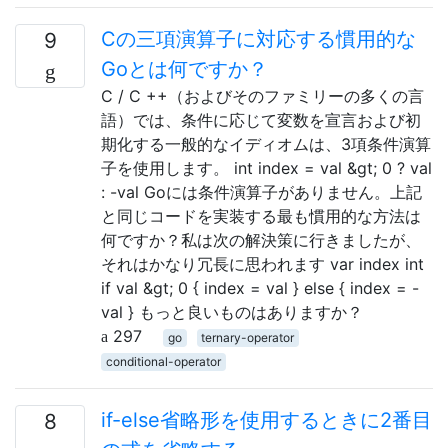
Cの三項演算子に対応する慣用的な
9
Goとは何ですか？
C / C ++（およびそのファミリーの多くの言
語）では、条件に応じて変数を宣言および初
期化する一般的なイディオムは、3項条件演算
子を使用します。 int index = val &gt; 0 ? val
: -val Goには条件演算子がありません。上記
と同じコードを実装する最も慣用的な方法は
何ですか？私は次の解決策に行きましたが、
それはかなり冗長に思われます var index int
if val &gt; 0 { index = val } else { index = -
val } もっと良いものはありますか？
297
go
ternary-operator
conditional-operator
if-else省略形を使用するときに2番目
8