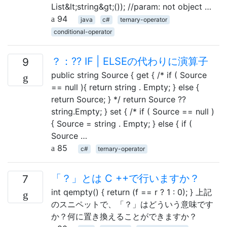
List&lt;string&gt;()); //param: not object …
94
java
c#
ternary-operator
conditional-operator
？：?? IF | ELSEの代わりに演算子
9
public string Source { get { /* if ( Source
== null ){ return string . Empty; } else {
return Source; } */ return Source ??
string.Empty; } set { /* if ( Source == null )
{ Source = string . Empty; } else { if (
Source …
85
c#
ternary-operator
「？」とは C ++で行いますか？
7
int qempty() { return (f == r ? 1 : 0); } 上記
のスニペットで、「？」はどういう意味です
か？何に置き換えることができますか？