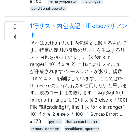
186
ternary-operator
multilingual
conditional-operator
1行リスト内包表記：if-elseバリアン
5
ト
それはpythonリスト内包構文に関するもので
す。特定の範囲の奇数のリストを生成するリ
スト内包を持っています。 [x for x in
range(1, 10) if x % 2] これによりフィルター
が作成されます-ソースリストがあり、偶数
（if x % 2）を削除しています。ここではif-
then-elseのようなものを使用したいと思いま
す。次のコードは失敗します： &gt;&gt;&gt;
[x for x in range(1, 10) if x % 2 else x * 100]
File "&lt;stdin&gt;", line 1 [x for x in range(1,
10) if x % 2 else x * 100] ^ SyntaxError: …
178
python
list-comprehension
ternary-operator
conditional-operator