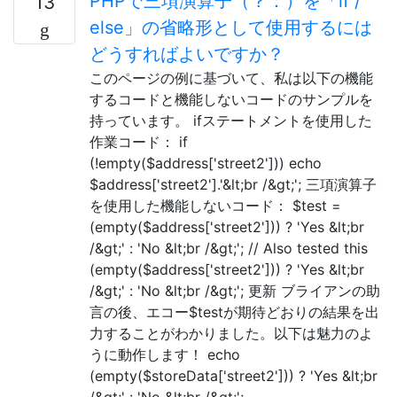
PHPで三項演算子（？：）を「if /
13
else」の省略形として使用するには
どうすればよいですか？
このページの例に基づいて、私は以下の機能
するコードと機能しないコードのサンプルを
持っています。 ifステートメントを使用した
作業コード： if
(!empty($address['street2'])) echo
$address['street2'].'&lt;br /&gt;'; 三項演算子
を使用した機能しないコード： $test =
(empty($address['street2'])) ? 'Yes &lt;br
/&gt;' : 'No &lt;br /&gt;'; // Also tested this
(empty($address['street2'])) ? 'Yes &lt;br
/&gt;' : 'No &lt;br /&gt;'; 更新 ブライアンの助
言の後、エコー$testが期待どおりの結果を出
力することがわかりました。以下は魅力のよ
うに動作します！ echo
(empty($storeData['street2'])) ? 'Yes &lt;br
/&gt;' : 'No &lt;br /&gt;';