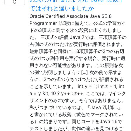
ではそれと違いましたか
Oracle Certified Associate Java SE 8
Programmer 1試験に備えて、公式の学習ガイ
ドの3項式に関する次の段落に出くわしまし
た。 三項式の評価 Java 7では、三項演算子の
右側の式の1つだけが実行時に評価されます。
短絡演算子と同様に、3項演算子の2つの右辺
式の1つが副作用を実行する場合、実行時に適
用されない可能性があります。この原則を次
の例で説明しましょう：[...] 次の例で示すよ
うに、2つの式のうちの1つだけが評価される
ことを示しています。 int y = 1; int z = 1; int
a = y &lt; 10 ? y++ : z++; ここでは、yインク
リメントのみzですが、そうではありません。
私がつまづいているのは、「Java 7以降...」
と書かれている段落（黄色でマークされてい
る）の始まりです。同じコードをJava 1.6で
テストしましたが、動作の違いを見つけるこ