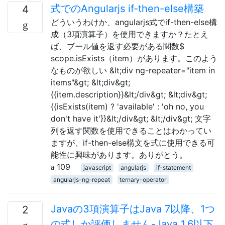
式でのAngularjs if-then-else構築
4
どういうわけか、angularjs式でif-then-else構
成（3項演算子）を使用できますか？たとえ
ば、ブール値を返す必要がある関数$
scope.isExists（item）があります。このよう
なものが欲しい &lt;div ng-repeater="item in
items"&gt; &lt;div&gt;
{{item.description}}&lt;/div&gt; &lt;div&gt;
{{isExists(item) ? 'available' : 'oh no, you
don't have it'}}&lt;/div&gt; &lt;/div&gt; 文字
列を返す関数を使用できることはわかってい
ますが、if-then-else構文を式に使用できる可
能性に興味があります。ありがとう。
109
javascript
angularjs
if-statement
angularjs-ng-repeat
ternary-operator
Javaの3項演算子はJava 7以降、1つ
2
の式しか評価しません-Java 1.6以下