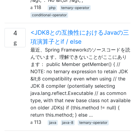
118
php
ternary-operator
conditional-operator
<JDK8との互換性におけるJavaの三
4
項演算子とif / else
最近、Spring Frameworkのソースコードを読
んでいます。理解できないことがここにあり
ます： public Member getMember() { //
NOTE: no ternary expression to retain JDK
&lt;8 compatibility even when using // the
JDK 8 compiler (potentially selecting
java.lang.reflect.Executable // as common
type, with that new base class not available
on older JDKs) if (this.method != null) {
return this.method; } else …
113
java
java-8
ternary-operator