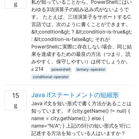
私が知っていることから、PowerShellにはい
わゆる3項演算子の組み込み式がないようで
す。 たとえば、三項演算子をサポートするC
言語では、次のように書くことができます。
&lt;condition&gt; ? &lt;condition-is-true&gt;
: &lt;condition-is-false&gt;; それが
PowerShellに実際に存在しない場合、同じ結
果を達成するための最良の方法（つまり、読
みやすく、保守しやすい）は何でしょうか。
214
powershell
ternary-operator
conditional-operator
Java ifステートメントの短縮形
15
Java if文を短い形式で書く方法があることは
知っています。 if (city.getName() != null) {
name = city.getName(); } else {
name="N/A"; } 上記の5行の短い形式を1行に
記述する方法を知っている人はいますか？