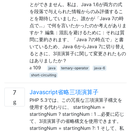
とができません。私は、Java 1.6が両方の式
を段落で与えられた情報からのみ評価するこ
とを期待していました。誰かが「Java 7の時
点で...」で何を言いたかったのか考えがありま
すか？ 編集：混乱を避けるために：それは質
問に要約されます、「Java 7の時点で」と書
いているため、Java 6からJava 7に切り替え
るときに、3項演算子に関して変更されたもの
はありましたか？
109
java
ternary-operator
java-6
short-circuiting
Javascript省略三項演算子
7
PHP 5.3では、この冗長な三項演算子構文を
使用する代わりに、 startingNum =
startingNum ? startingNum : 1 ...必要に応じ
て、3項演算子の省略構文を使用できます。
startingNum = startingNum ?: 1 そして、私