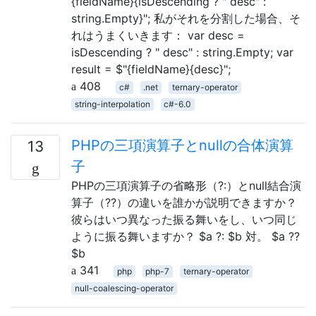
{fieldName}{isDescending ? " desc" :
string.Empty}"; 私がそれを分割した場合、そ
れはうまくいきます： var desc =
isDescending ? " desc" : string.Empty; var
result = $"{fieldName}{desc}";
408
c#
.net
ternary-operator
string-interpolation
c#-6.0
PHPの三項演算子とnullの合体演算
13
子
PHPの三項演算子の省略形（?:）とnull結合演
算子（??）の違いを誰かが説明できますか？
彼らはいつ異なった振る舞いをし、いつ同じ
ように振る舞いますか？ $a ?: $b 対。 $a ??
$b
341
php
php-7
ternary-operator
null-coalescing-operator