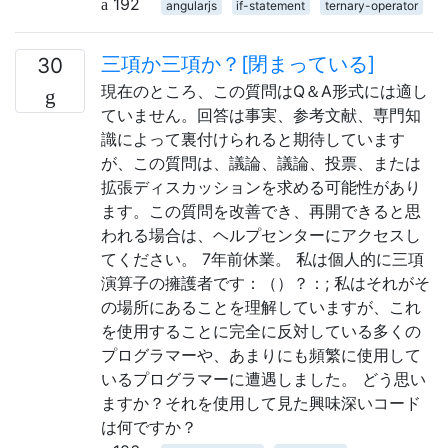
192
angularjs
if-statement
ternary-operator
三項か三項か？[閉まっている]
30
現在のところ、この質問はQ＆A形式には適し
ていません。回答は事実、参考文献、専門知
識によって裏付けられると期待しています
が、この質問は、議論、議論、投票、または
拡張ディスカッションを求める可能性があり
ます。この質問を改善でき、再開できると思
われる場合は、ヘルプセンターにアクセスし
てください。 7年前休業。 私は個人的に三項
演算子の擁護者です：（）？：; 私はそれがそ
の場所にあることを理解していますが、これ
を使用することに完全に反対している多くの
プログラマーや、あまりにも頻繁に使用して
いるプログラマーに遭遇しました。 どう思い
ますか？それを使用して見た興味深いコード
は何ですか？