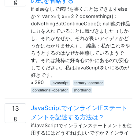
の式を省略する
if elseなしで速記を書くことはできますelse
か？ var x=1; x==2 ? dosomething() :
doNothingButContinueCode(); null他の作品
に力を入れていることに気づきました（しか
し、それがなぜか、それが良いアイデアかど
うかはわかりません）。 編集：私がこれをや
ろうとするのはなぜか困惑しているようで
す。それは純粋に好奇心の外にあるので安心
してください。私はJavaScriptをいじるのが
好きです。
290
javascript
ternary-operator
conditional-operator
shorthand
JavaScriptでインラインIFステート
13
メントを記述する方法は？
ifJavaScriptでインラインステートメントを使
用するにはどうすればよいですか？インライ