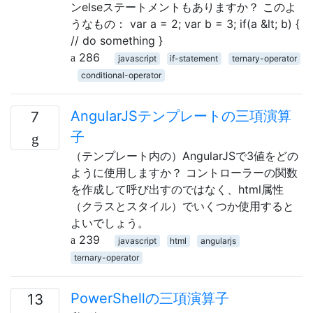
ンelseステートメントもありますか？ このよ
うなもの： var a = 2; var b = 3; if(a &lt; b) {
// do something }
286
javascript
if-statement
ternary-operator
conditional-operator
AngularJSテンプレートの三項演算
7
子
（テンプレート内の）AngularJSで3値をどの
ように使用しますか？ コントローラーの関数
を作成して呼び出すのではなく、html属性
（クラスとスタイル）でいくつか使用すると
よいでしょう。
239
javascript
html
angularjs
ternary-operator
PowerShellの三項演算子
13