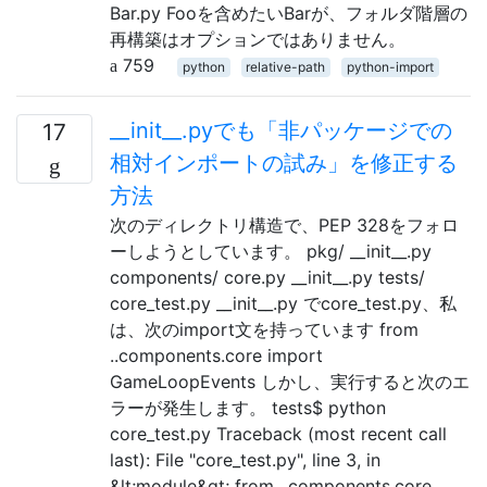
Bar.py Fooを含めたいBarが、フォルダ階層の
再構築はオプションではありません。
759
python
relative-path
python-import
__init__.pyでも「非パッケージでの
17
相対インポートの試み」を修正する
方法
次のディレクトリ構造で、PEP 328をフォロ
ーしようとしています。 pkg/ __init__.py
components/ core.py __init__.py tests/
core_test.py __init__.py でcore_test.py、私
は、次のimport文を持っています from
..components.core import
GameLoopEvents しかし、実行すると次のエ
ラーが発生します。 tests$ python
core_test.py Traceback (most recent call
last): File "core_test.py", line 3, in
&lt;module&gt; from ..components.core