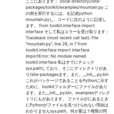
ここにあります： (local directory)/site-
packages/toolkit/examples/mountain.py こ
の例を実行するには、を記述python
mountain.pyし、コードに次のように記述し
ます。 from toolkit.interface import
interface そして私はエラーを受け取ります：
Traceback (most recent call last): File
"mountain.py", line 28, in ? from
toolkit.interface import interface
ImportError: No module named
toolkit.interface 私はすでにチェック
sys.pathしており、そこにディレクトリがあ
り/site-packagesます。また、__init__.py.bin
これがパッケージであることをPythonに示す
ために、toolkitフォルダーにファイルがあり
ます。また__init__.py.bin、examplesディレク
トリにもがあります。 ファイルがにあるとき
にPythonがファイルを見つけられない理由は
わかりませんsys.path。何か案は？権限の問