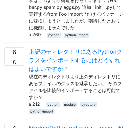
私はこのような構造を持っています： /Foo
bar.py spam.py eggs.py 追加__init__.pyして
実行するfrom Foo import *だけでパッケージ
に変換しようとしましたが、期待したとおり
に機能しませんでした。
269
python
python-import
上記のディレクトリにあるPythonク
6
ラスをインポートするにはどうすれ
ばよいですか？
現在のディレクトリより上のディレクトリに
あるファイルのクラスを継承したい。 そのフ
ァイルを比較的インポートすることは可能で
すか？
212
python
module
directory
python-import
ModuleNotFoundError：__main__が