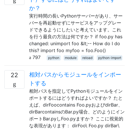
か？
実行時間の長いPythonサーバーがあり、サー
バーを再起動せずにサービスをアップグレー
ドできるようにしたいと考えています。これ
を行う最良の方法は何ですか？ if foo.py has
changed: unimport foo &lt;-- How do I do
this? import foo myfoo = foo.Foo()
797
python
module
reload
python-import
相対パスからモジュールをインポー
22
トする
相対パスを指定してPythonモジュールをイン
ポートするにはどうすればよいですか？ たと
えば、dirFoocontains Foo.pyおよびdirBar、
dirBarcontainsのBar.py場合、どのようにイン
ポートBar.pyしFoo.pyますか？ ここに視覚的
な表現があります： dirFoo\ Foo.py dirBar\