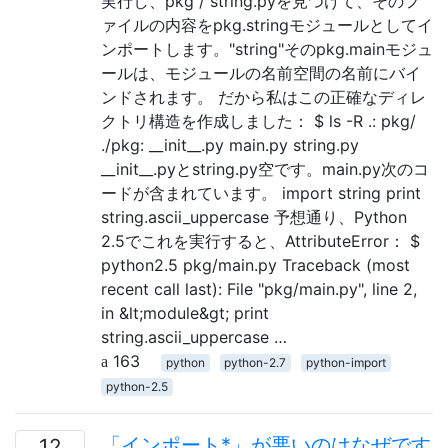
実行し、pkg / string.pyを見つけて、そのフ
ァイルの内容をpkg.stringモジュールとしてイ
ンポートします。"string"そのpkg.mainモジュ
ールは、モジュールの名前空間の名前にバイ
ンドされます。 だから私はこの正確なディレ
クトリ構造を作成しました： $ ls -R .: pkg/
./pkg: __init__.py main.py string.py
__init__.pyとstring.py空です。main.py次のコ
ードが含まれています。 import string print
string.ascii_uppercase 予想通り、Python
2.5でこれを実行すると、AttributeError： $
python2.5 pkg/main.py Traceback (most
recent call last): File "pkg/main.py", line 2,
in &lt;module&gt; print
string.ascii_uppercase …
163
python
python-2.7
python-import
python-2.5
「インポート*」が悪いのはなぜです
12