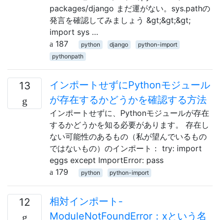
packages/django まだ運がない。sys.pathの
発言を確認してみましょう &gt;&gt;&gt;
import sys …
187
python
django
python-import
pythonpath
インポートせずにPythonモジュール
13
が存在するかどうかを確認する方法
インポートせずに、Pythonモジュールが存在
するかどうかを知る必要があります。 存在し
ない可能性のあるもの（私が望んでいるもの
ではないもの）のインポート： try: import
eggs except ImportError: pass
179
python
python-import
相対インポート-
12
ModuleNotFoundError：xという名