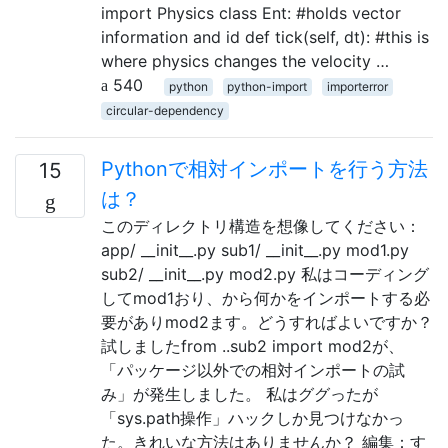
import Physics class Ent: #holds vector
information and id def tick(self, dt): #this is
where physics changes the velocity …
540
python
python-import
importerror
circular-dependency
Pythonで相対インポートを行う方法
15
は？
このディレクトリ構造を想像してください：
app/ __init__.py sub1/ __init__.py mod1.py
sub2/ __init__.py mod2.py 私はコーディング
してmod1おり、から何かをインポートする必
要がありmod2ます。どうすればよいですか？
試しましたfrom ..sub2 import mod2が、
「パッケージ以外での相対インポートの試
み」が発生しました。 私はググったが
「sys.path操作」ハックしか見つけなかっ
た。きれいな方法はありませんか？ 編集：す