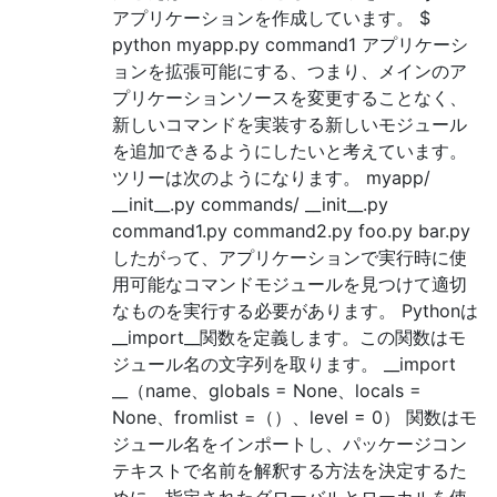
アプリケーションを作成しています。 $
python myapp.py command1 アプリケーシ
ョンを拡張可能にする、つまり、メインのア
プリケーションソースを変更することなく、
新しいコマンドを実装する新しいモジュール
を追加できるようにしたいと考えています。
ツリーは次のようになります。 myapp/
__init__.py commands/ __init__.py
command1.py command2.py foo.py bar.py
したがって、アプリケーションで実行時に使
用可能なコマンドモジュールを見つけて適切
なものを実行する必要があります。 Pythonは
__import__関数を定義します。この関数はモ
ジュール名の文字列を取ります。 __import
__（name、globals = None、locals =
None、fromlist =（）、level = 0） 関数はモ
ジュール名をインポートし、パッケージコン
テキストで名前を解釈する方法を決定するた
めに、指定されたグローバルとローカルを使