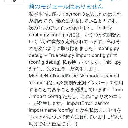
前のモジュールはありません
私が本当に座ってpython 3を試したのはこれ
が初めてで、惨めに失敗しているようです。
次の2つのファイルがあります。 test.py
config.py config.pyには、いくつかの関数と
いくつかの変数が定義されています。私はそ
れを次のように取り除きました： config.py
debug = True test.py import config print
(config.debug) 私も持っています __init__.py
ただし、次のエラーが発生します。
ModuleNotFoundError: No module named
'config' 私はpy3規則が絶対インポートを使用
することであることを認識しています： from
. import config ただし、これにより次のエラ
ーが発生します。 ImportError: cannot
import name 'config' だから私はここで何を
すべきかについて途方に暮れています...どんな
助けでも大歓迎です。:)