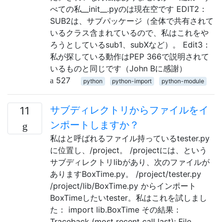
べての私__init__.pyのは現在空です EDIT2：
SUB2は、サブパッケージ（全体で共有されて
いるクラス含まれているので、私はこれをや
ろうとしているsub1、subXなど）。 Edit3：
私が探している動作はPEP 366で説明されて
いるものと同じです（John Bに感謝）
527
python
python-import
python-module
サブディレクトリからファイルをイ
11
ンポートしますか？
私はと呼ばれるファイル持っているtester.py
に位置し、/project。 /projectには、という
サブディレクトリlibがあり、次のファイルが
ありますBoxTime.py。 /project/tester.py
/project/lib/BoxTime.py からインポート
BoxTimeしたいtester。私はこれを試しまし
た： import lib.BoxTime その結果：
Traceback (most recent call last): File