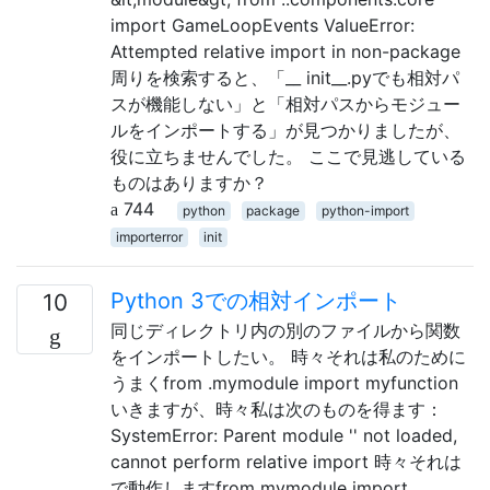
import GameLoopEvents ValueError:
Attempted relative import in non-package
周りを検索すると、「__ init__.pyでも相対パ
スが機能しない」と「相対パスからモジュー
ルをインポートする」が見つかりましたが、
役に立ちませんでした。 ここで見逃している
ものはありますか？
744
python
package
python-import
importerror
init
Python 3での相対インポート
10
同じディレクトリ内の別のファイルから関数
をインポートしたい。 時々それは私のために
うまくfrom .mymodule import myfunction
いきますが、時々私は次のものを得ます：
SystemError: Parent module '' not loaded,
cannot perform relative import 時々それは
で動作しますfrom mymodule import