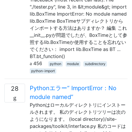
"./tester.py", line 3, in &lt;module&gt; import
lib.BoxTime ImportError: No module named
lib.BoxTime BoxTimeサブディレクトリから
インポートする方法はありますか？ 編集 これ
__init__.pyが問題でしたが、BoxTimeとして参
照するlib.BoxTimeか使用することを忘れない
でください： import lib.BoxTime as BT ...
BT.bt_function()
456
python
module
subdirectory
python-import
Pythonエラー“ ImportError：No
28
module named”
Pythonはローカルディレクトリにインストー
ルされます。 私のディレクトリツリーは次の
ようになります。 (local directory)/site-
packages/toolkit/interface.py 私のコードは