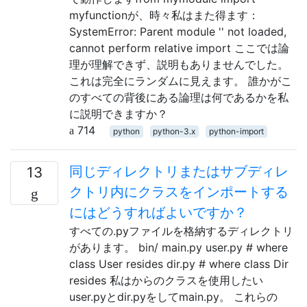
myfunctionが、時々私はまた得ます：
SystemError: Parent module '' not loaded,
cannot perform relative import ここでは論
理が理解できず、説明もありませんでした。
これは完全にランダムに見えます。 誰かがこ
のすべての背後にある論理は何であるかを私
に説明できますか？
714
python
python-3.x
python-import
同じディレクトリまたはサブディレ
13
クトリ内にクラスをインポートする
にはどうすればよいですか？
すべての.pyファイルを格納するディレクトリ
があります。 bin/ main.py user.py # where
class User resides dir.py # where class Dir
resides 私はからのクラスを使用したい
user.pyとdir.pyをしてmain.py。 これらの