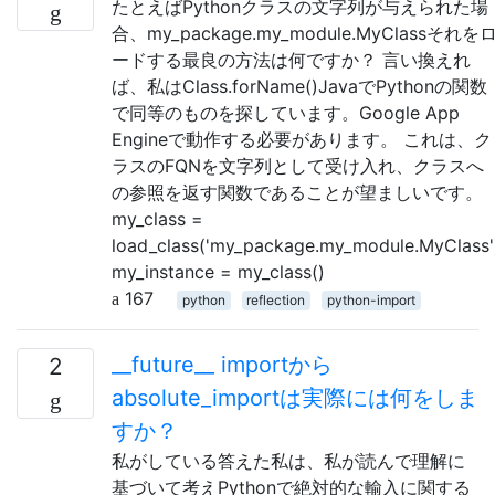
たとえばPythonクラスの文字列が与えられた場
合、my_package.my_module.MyClassそれを
ードする最良の方法は何ですか？ 言い換えれ
ば、私はClass.forName()JavaでPythonの関数
で同等のものを探しています。Google App
Engineで動作する必要があります。 これは、ク
ラスのFQNを文字列として受け入れ、クラスへ
の参照を返す関数であることが望ましいです。
my_class =
load_class('my_package.my_module.MyClass'
my_instance = my_class()
167
python
reflection
python-import
__future__ importから
2
absolute_importは実際には何をしま
すか？
私がしている答えた私は、私が読んで理解に
基づいて考えPythonで絶対的な輸入に関する