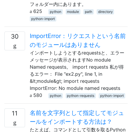
フォルダー内にあります。
625
python
module
path
directory
python-import
ImportError：リクエストという名前
30
のモジュールはありません
インポートしようとするrequestsと、エラー
メッセージが表示されますNo module
Named requests。 import requests 私が得
るエラー： File "ex2.py", line 1, in
&lt;module&gt; import requests
ImportError: No module named requests
580
python
python-requests
python-import
名前を文字列として指定してモジュ
11
ールをインポートする方法は？
たとえば、コマンドとして引数を取るPython