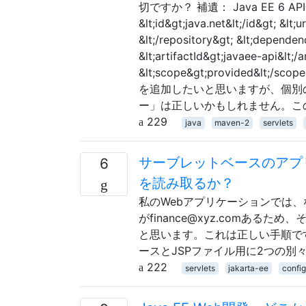
切ですか？ 補遺： Java EE 6 A
&lt;id&gt;java.net&lt;/id&gt; &lt
&lt;/repository&gt; &lt;dependen
&lt;artifactId&gt;javaee-api&lt;/a
&lt;scope&gt;provided&lt;
を追加したいと思いますが、個別の
ー」は正しいかもしれません。こ
229
java
maven-2
servlets
サーブレットベースのアプ
6
を読み取るか？
私のWebアプリケーションでは
がfinance@xyz.comあるた
と思います。これは正しい手順で
ースとJSPファイル用に2つの別々の
222
servlets
jakarta-ee
config