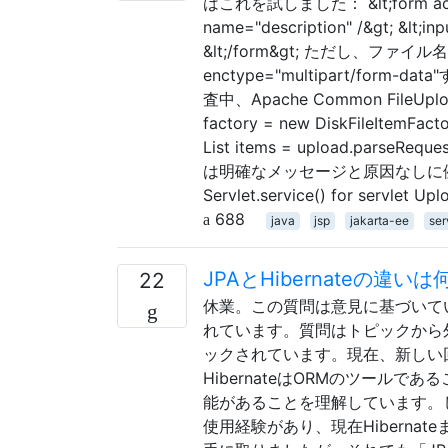
はこれを試しました： &lt;form action=
name="description" /&gt; &lt;inpu
&lt;/form&gt; ただし、
enctype="multipart/form-dat
査中、Apache Common File
factory = new DiskFileItemFacto
List items = upload.parseReq
は明確なメッセージと原因なしに例
Servlet.service() for servlet Up
688
java
jsp
jakarta-ee
ser
JPAとHibernateの違
22
休業。この質問は意見に基づいて
れています。質問はトピックから
ックされています。現在、新しい回
HibernateはORMのツールであ
能があることを理解しています。し
使用経験があり、現在Hibernat