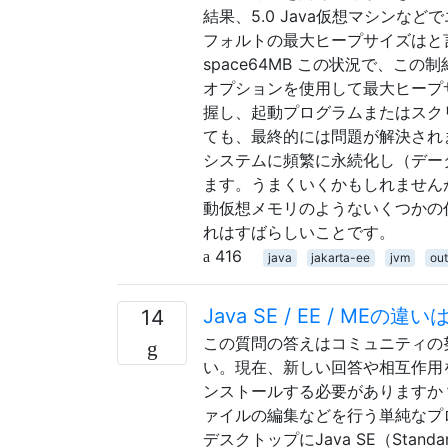
結果、5.0 Java仮想マシンな
フォルトの最大ヒープサイズはと言われていま
space64MB この状況で、こ
オプションを使用して最大ヒープ
握し、起動プログラムまたはスク
ても、最終的には問題が解決され
システムに頻繁に永続化し（デー
ます。うまくいくかもしれません
動仮想メモリのようないくつかの
れはすばらしいことです。
416
java
jakarta-ee
jvm
ou
Java SE / EE / MEの違い
14
この質問の答えはコミュニティの
い。現在、新しい回答や相互作用を
ンストールする必要がありますか
ァイルの編集などを行う単純なプロ
デスクトップにJava SE（Stan