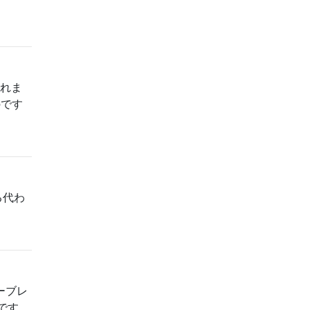
されま
のです
る代わ
ーブレ
です