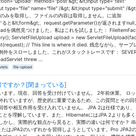
"upload" method="post"&gt; &lt;input type="text"
t type="file" name="file" /&gt; &lt;input type="submit" /&gt
ファイル名のみを取得し、ファイルの内容は取得しません。に追加
a"すると&lt;form&gt;、request.getParameter()が返されますnul
Uploadを偶然見つけました。私はこれを試しました： FileItemFact
ry(); ServletFileUpload upload = new ServletFileUpload(fac
uest(request); // This line is where it died. 残念ながら、サ
外をスローしました。これがスタックトレースです： SEVER
loadServlet threw …
vlets
file-upload
いは何ですか？[閉まっている]
います。現在、回答を受け付けていません。 2年前休業。 ロ
外れていますが、歴史的に重要であるため、この質問とその回
答や相互作用を受け入れていません。 JPA 2は仕様であり、
ることを理解しています。また、HibernateにはJPA 2よりも多
かし、実際的な観点から見ると、実際の違いは何ですか？ iBat
eまたはJPA2のいずれかを習得しようとしています。Pro JPA2