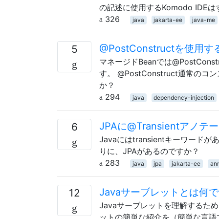
の記述に使用するKomodo ID
326
java
jakarta-ee
java-me
@PostConstructを使用
5
マネージドBeanでは@PostCo
す。 @PostConstruct通
か？
294
java
dependency-injection
JPAに@Transient
6
Javaにはtransientキーワー
りに、JPAがあるのですか？
283
java
jpa
jakarta-ee
ann
Javaサーブレットとは何
12
Javaサーブレットを理解するた
ットの簡単な紹介を（簡単な言語