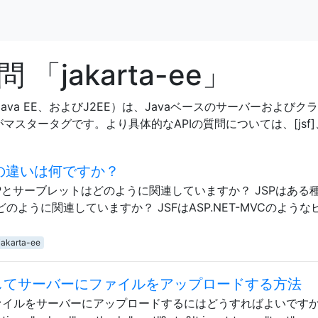
jakarta-ee」
e Edition、Java EE、およびJ2EE）は、Javaベースのサー
グです。より具体的なAPIの質問については、[jsf]、[servle
Pの違いは何ですか？
SPとサーブレットはどのように関連していますか？ JSPはある
どのように関連していますか？ JSFはASP.NET-MVCのような
jakarta-ee
用してサーバーにファイルをアップロードする方法
ファイルをサーバーにアップロードするにはどうすればよいです