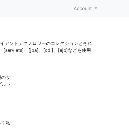
Account
バーおよびクライアントテクノロジーのコレクションとそれ
ts]、[jpa]、[cdi]、[ejb]などを使用
種のサ
ビルド
か？私