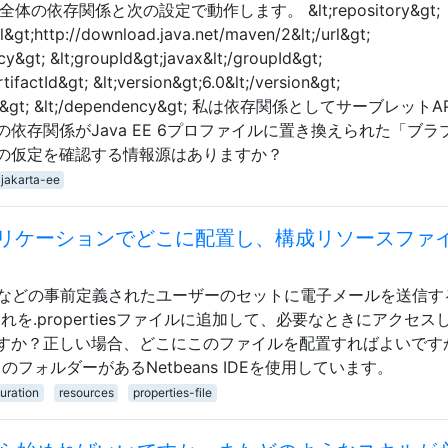
PI全体の依存関係と次の設定で動作します。 &lt;repository&gt;
;url&gt;http://download.java.net/maven/2&lt;/url&gt;
cy&gt; &lt;groupId&gt;javax&lt;/groupId&gt;
rtifactId&gt; &lt;version&gt;6.0&lt;/version&gt;
/scope&gt; &lt;/dependency&gt; 私は依存関係としてサーブレット
依存関係がJava EE 6プロファイルに置き換えられた「ブラ
の仮定を確認する情報源はありますか？
jakarta-ee
リケーションでどこに配置し、構成リソースファ
、などの事前定義されたユーザーのセットに電子メールを送信す
め、それを.propertiesファイルに追加して、必要なときにアクセス
すか？正しい場合、どこにこのファイルを配置すればよいです
フォルダーがあるNetbeans IDEを使用しています。
uration
resources
properties-file