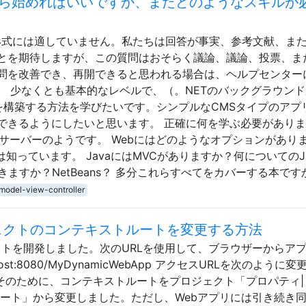
、どこから始めればいいですか、またどのようなスキルが
形式には適していません。私たちは回答が事実、参考文献、ま
とを期待しますが、この質問はおそらく議論、議論、投票、ま
問を改善でき、再開できると思われる場合は、ヘルプセンター
。 少なくとも基本的なレベルで、（。NETのバックグラウンド
ョンを構築する方法を学びたいです。シンプルなCMSタイプのアプ
できるようにしたいと思います。 正確に何を学ぶ必要があり
たWebサーバーのようです。 Webにはどのようなオプションがあり
ことは知っています。 JavaにはMVCがありますか？何についてのJ
きますか？NetBeans？ 多分これらすべてをカバーする本です
model-view-controller
ロジェクトのコンテキストルートを変更する方法
ジェクトを開発しました。次のURLを使用して、ブラウザーからア
lhost:8080/MyDynamicWebApp アクセスURLを次のように
8080/app そのために、コンテキストルートをプロジェクト「プロパティ| 
ルート」から変更しました。ただし、Webアプリには引き続き