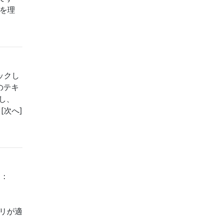
いを理
リックし
そのテキ
除し、
[次へ]
た：
ジトリが適