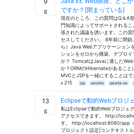
Java EE Web開発
9
ですか？[閉まっている]
現在のところ、この質問はQ＆A
門知識によってサポートされるこ
張された議論を誘います。この質
セスしてください。 8年前に閉鎖
ら）Java Webアプリケーシ
ションをゼロから構築、デプロイ
か？ TomcatはJavaに適し
か？ORMのHibernateがある
MVCとJSPを一緒にすることはで
215
jsp
servlets
jakarta-ee
Eclipseで動的Webプ
13
私はEclipseで動的Webプロ
アクセスできます。 http://loca
す。 http://localhost:
プロジェクト設定|コンテキスト