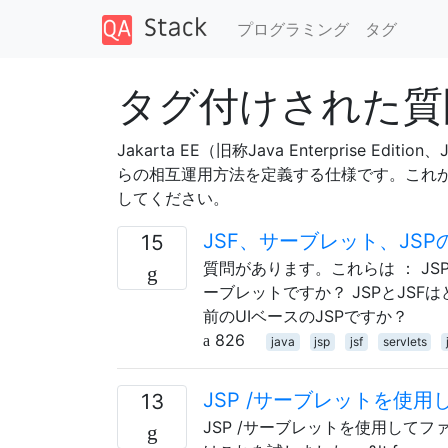
プログラミング
タグ
タグ付けされた質問 「
Jakarta EE（旧称Java Enterpris
らの相互運用方法を定義する仕様です。これがマスタータ
してください。
JSF、サーブレット、JS
15
質問があります。これらは ： J
ーブレットですか？ JSPとJSFは
前のUIベースのJSPですか？
826
java
jsp
jsf
servlets
JSP /サーブレットを使
13
JSP /サーブレットを使用して