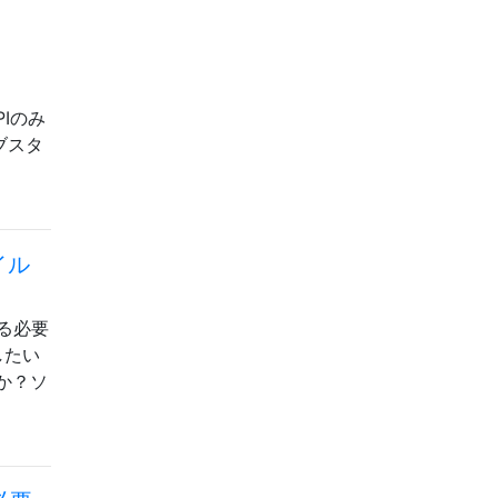
APIのみ
ブスタ
イル
る必要
したい
か？ソ