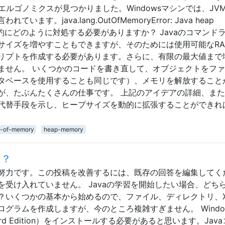
どでエルゴノミクスが見つかりました。Windowsマシンでは、JV
す。java.lang.OutOfMemoryError: Java heap
の制約にどのように対処する必要がありますか？ Javaのコマンド
サイズを増やすこともできますが、そのためには使用可能なRA
リプトを作成する必要があります。さらに、有限の最大値まで
ません。 いくつかのコードを書き直して、オブジェクトをフ
タベースを使用することも同じです）、メモリを解放すること
が、たぶんたくさんの仕事です。 上記のアイデアの詳細、ま
代替手段を示し、ヒープサイズを動的に拡張することができれ
t-of-memory
heap-memory
は？
努力です。この投稿を改善するには、既存の回答を編集してく
受け入れていません。 Javaの学習を開始したい場合、どち
？いくつかの基本から始めるので、ファイル、ディレクトリ、X
グラムを作成しますが、今のところ複雑すぎません。 Window
dard Edition）をインストールする必要があると思います。Jav