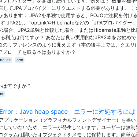
PAプロバイダー」を参照し続けています。例えば： 機能を標準
言してJPAプロバイダーにリクエストする必要があります。 こ
あります： JPA2を単独で使用すると、POJOに注釈を付け
PA2は、TopLinkやHibernateなどの「JPAプロバイダー
合、JPA2単独と比較した場合、またはHibernate単独と
eを使用する利点は何ですか？ あなたは良い実用的なJPA2本をお勧め
PA2のリファレンスのように見えます（本の後半までは、クエリ
決アプローチを取る本はありますか？
rta-ee
orm
違いは何ですか？
nt
oryError：Java heap space」エラーに対処するに
wingアプリケーション（グラフィカルフォントデザイナー）を書
にしていないため、エラーが発生しています。ユーザーは無制
ログラムは開いたオブジェクトをメモリに保持します。簡単な