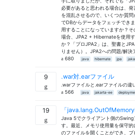
手に取りましたが、それでも「J
必要があると思われる場合は、発
を混乱させるので、いくつか質問が
でDBからデータをフェッチできます J
用することになっていますか？その場
場合、JPA2 + Hibernat
か？「プロJPA2」は、聖書とJ
りません）。JPA2への問題/解
680
java
hibernate
jpa
jaka
.war対.earファイル
9
.warファイルと.earファイルの
566
java
jakarta-ee
deployme
「java.lang.OutOfMem
19
Java 5でクライアント側のS
す。最近、メモリ使用量を保守的
のファイルを開くことができ、プ