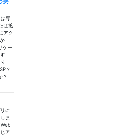
必要
たは専
たは拡
にアク
か
リケー
ます
ます
SP？
か？
プリに
変更しま
Web
同じア