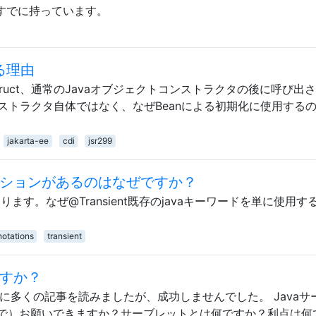
Eはすでに持っています。
する理由
nstruct、通常のJavaオブジェクトコンストラクタの後に呼び出
常のコンストラクタ自体ではなく、なぜBeanによる初期化に使用する
jakarta-ee
cdi
jsr299
アノテーションがあるのはなぜですか？
ドがあります。なぜ@Transient既存のjavaキーワードを単に使用す
otations
transient
ですか？
めに多くの記事を読みましたが、成功しませんでした。 Javaサ
で）お願いできますか？サーブレットとは何ですか？利点は何