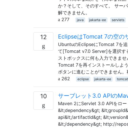
か？そして、そのすべて。 サーバ
解できません。
277
java
jakarta-ee
servlets
EclipseはTomcat 7
12
UbuntuのEclipseにTomcat 
て[Tomcat v7.0 Server
ストボックスに何も入力できません。
Tomcat 7を再インストール
ボタンに進むことができません。私の環境はU
262
eclipse
jakarta-ee
tomcat
サーブレット3.0 APIのM
10
Maven 2にServlet 3.0
&lt;dependency&gt; &lt;groupId&gt
api&lt;/artifactId&gt; &lt;versio
&lt;/dependency&gt; http