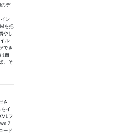
Mのデ
ライン
Mを把
増やし
ァイル
ができ
たは自
ば、そ
ださ
らをイ
MLフ
s 7
aコード