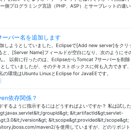
ー側プログラミング言語（PHP、ASP）とサーブレットの違
の空のサーバー名を追加します
7を追加しようとしていました。Eclipseで[Add new server]をク
]を選択すると、[Server Name]フィールドが空白になり、次のように
 以前に行ったのは、EclipseからTomcat 7サーバーを削
しようとしていましたが、そのテキストボックスに何も入力できず、
buntu LinuxとEclipse for JavaEEです。
aven依存関係？
 APIをロードするように指示するにはどうすればよいですか？ 私は試し
;javax.servlet&lt;/groupId&gt; &lt;artifactId&gt;servlet-
n&gt;3.0&lt;/version&gt; &lt;scope&gt;provided&lt;/scope&gt;
://repository.jboss.com/maven2/を使用していますが、どのリポ