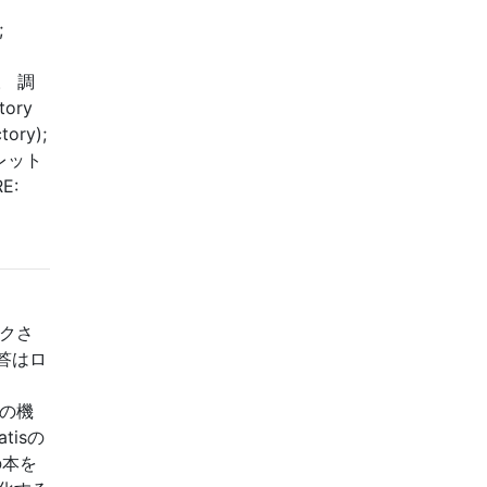
;
l。 調
ory
tory);
ーブレット
E:
ックさ
答はロ
くの機
isの
の本を