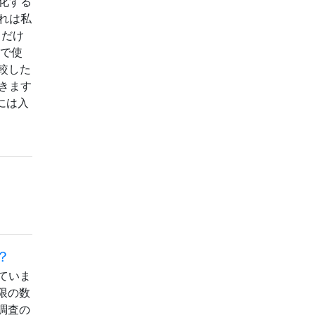
化する
れは私
るだけ
」で使
比較した
できます
には入
は？
いていま
限の数
調査の