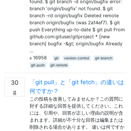
found. $ git branch -d origin/bugfix error:
branch 'origin/bugfix' not found. $ git
branch -rd origin/bugfix Deleted remote
branch origin/bugfix (was 2a14ef7). $ git
push Everything up-to-date $ git pull From
github.com:gituser/gitproject * [new
branch] bugfix -&gt; origin/bugfix Already
…
16958
git
version-control
git-branch
git-push
git-remote
「git pull」と「git fetch」の違いは
30
何ですか？
この投稿を改善してみませんか？この質問に
対する詳細な回答を提供してください。これ
には、引用や、回答が正しい理由の説明が含
まれます。詳細が不十分な回答は編集または
削除される場合があります。 違いは何ですか