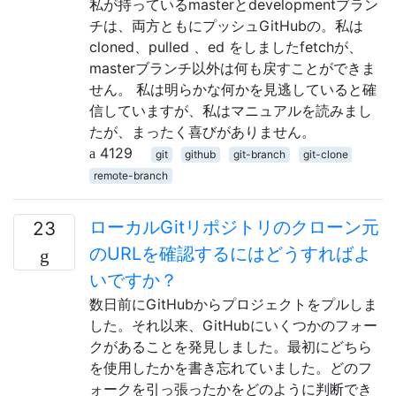
私が持っているmasterとdevelopmentブラン
チは、両方ともにプッシュGitHubの。私は
cloned、pulled 、ed をしましたfetchが、
masterブランチ以外は何も戻すことができま
せん。 私は明らかな何かを見逃していると確
信していますが、私はマニュアルを読みまし
たが、まったく喜びがありません。
4129
git
github
git-branch
git-clone
remote-branch
ローカルGitリポジトリのクローン元
23
のURLを確認するにはどうすればよ
いですか？
数日前にGitHubからプロジェクトをプルしま
した。それ以来、GitHubにいくつかのフォー
クがあることを発見しました。最初にどちら
を使用したかを書き忘れていました。どのフ
ォークを引っ張ったかをどのように判断でき