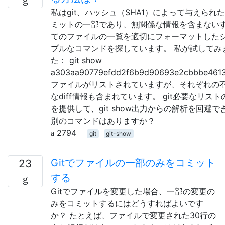
私はgit、ハッシュ（SHA1）によって与えられ
ミットの一部であり、無関係な情報を含まない
てのファイルの一覧を適切にフォーマットした
プルなコマンドを探しています。 私が試してみ
た： git show
a303aa90779efdd2f6b9d90693e2cbbbe461
ファイルがリストされていますが、それぞれの
なdiff情報も含まれています。 git必要なリスト
を提供して、git show出力からの解析を回避で
別のコマンドはありますか？
2794
git
git-show
Gitでファイルの一部のみをコミット
23
する
Gitでファイルを変更した場合、一部の変更の
みをコミットするにはどうすればよいです
か？ たとえば、ファイルで変更された30行の