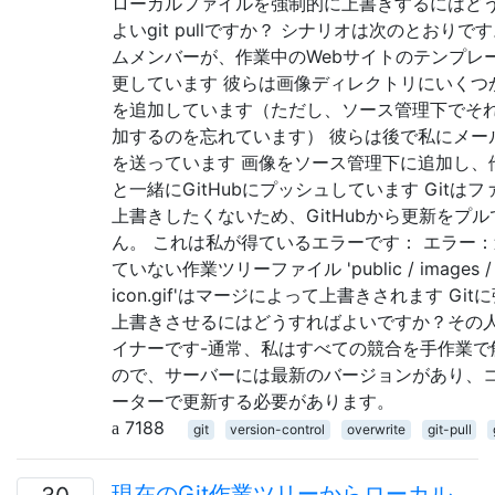
ローカルファイルを強制的に上書きするにはど
よいgit pullですか？ シナリオは次のとおりです
ムメンバーが、作業中のWebサイトのテンプレ
更しています 彼らは画像ディレクトリにいくつ
を追加しています（ただし、ソース管理下でそ
加するのを忘れています） 彼らは後で私にメー
を送っています 画像をソース管理下に追加し、
と一緒にGitHubにプッシュしています Gitは
上書きしたくないため、GitHubから更新をプ
ん。 これは私が得ているエラーです： エラー
ていない作業ツリーファイル 'public / images /
icon.gif'はマージによって上書きされます Git
上書きさせるにはどうすればよいですか？その
イナーです-通常、私はすべての競合を手作業で
ので、サーバーには最新のバージョンがあり、
ーターで更新する必要があります。
7188
git
version-control
overwrite
git-pull
現在のGit作業ツリーからローカル