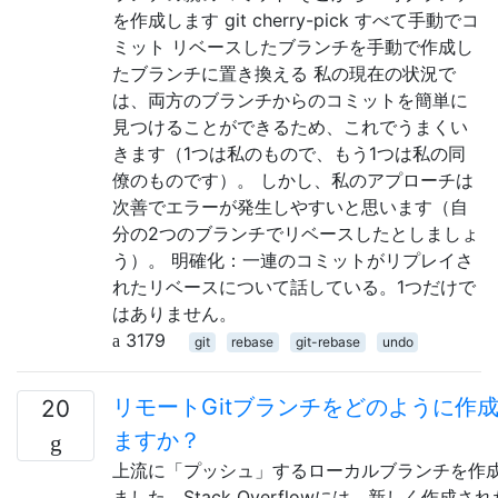
を作成します git cherry-pick すべて手動でコ
ミット リベースしたブランチを手動で作成し
たブランチに置き換える 私の現在の状況で
は、両方のブランチからのコミットを簡単に
見つけることができるため、これでうまくい
きます（1つは私のもので、もう1つは私の同
僚のものです）。 しかし、私のアプローチは
次善でエラーが発生しやすいと思います（自
分の2つのブランチでリベースしたとしましょ
う）。 明確化：一連のコミットがリプレイさ
れたリベースについて話している。1つだけで
はありません。
3179
git
rebase
git-rebase
undo
リモートGitブランチをどのように作
20
ますか？
上流に「プッシュ」するローカルブランチを作
ました。Stack Overflowには、新しく作成され