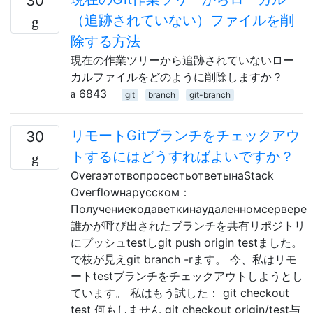
30
（追跡されていない）ファイルを削
除する方法
現在の作業ツリーから追跡されていないロー
カルファイルをどのように削除しますか？
6843
git
branch
git-branch
リモートGitブランチをチェックアウ
30
トするにはどうすればよいですか？
OverаэтотвопросестьответынаStack
Overflowнарусском：
Получениекодаветкинаудаленномсервере
誰かが呼び出されたブランチを共有リポジトリ
にプッシュtestしgit push origin testました。
で枝が見えgit branch -rます。 今、私はリモ
ートtestブランチをチェックアウトしようとし
ています。 私はもう試した： git checkout
test 何もしません git checkout origin/test与