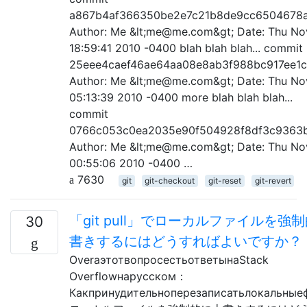
a867b4af366350be2e7c21b8de9cc6504678
Author: Me &lt;me@me.com&gt; Date: Thu No
18:59:41 2010 -0400 blah blah blah... commit
25eee4caef46ae64aa08e8ab3f988bc917ee1
Author: Me &lt;me@me.com&gt; Date: Thu No
05:13:39 2010 -0400 more blah blah blah...
commit
0766c053c0ea2035e90f504928f8df3c9363
Author: Me &lt;me@me.com&gt; Date: Thu No
00:55:06 2010 -0400 …
7630
git
git-checkout
git-reset
git-revert
「git pull」でローカルファイルを強
30
書きするにはどうすればよいですか？
OverаэтотвопросестьответынаStack
Overflowнарусском：
Какпринудительноперезаписатьлокальные