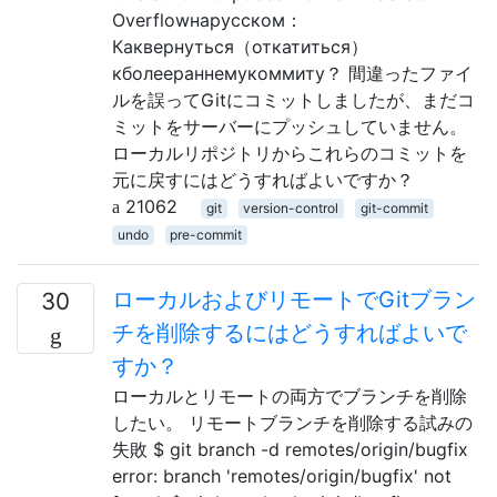
Overflowнарусском：
Каквернуться（откатиться）
кболеераннемукоммиту？ 間違ったファイ
ルを誤ってGitにコミットしましたが、まだコ
ミットをサーバーにプッシュしていません。
ローカルリポジトリからこれらのコミットを
元に戻すにはどうすればよいですか？
21062
git
version-control
git-commit
undo
pre-commit
ローカルおよびリモートでGitブラン
30
チを削除するにはどうすればよいで
すか？
ローカルとリモートの両方でブランチを削除
したい。 リモートブランチを削除する試みの
失敗 $ git branch -d remotes/origin/bugfix
error: branch 'remotes/origin/bugfix' not