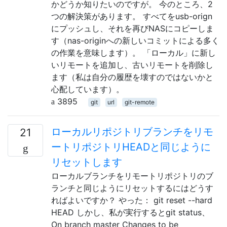
かどうか知りたいのですが。 今のところ、2
つの解決策があります。 すべてをusb-orign
にプッシュし、それを再びNASにコピーしま
す（nas-originへの新しいコミットによる多く
の作業を意味します）。 「ローカル」に新し
いリモートを追加し、古いリモートを削除し
ます（私は自分の履歴を壊すのではないかと
心配しています）。
3895
git
url
git-remote
ローカルリポジトリブランチをリモ
21
ートリポジトリHEADと同じように
リセットします
ローカルブランチをリモートリポジトリのブ
ランチと同じようにリセットするにはどうす
ればよいですか？ やった： git reset --hard
HEAD しかし、私が実行するとgit status、
On branch master Changes to be