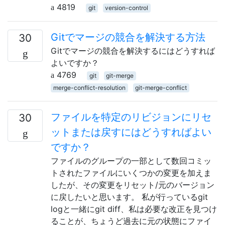
4819
git
version-control
Gitでマージの競合を解決する方法
30
Gitでマージの競合を解決するにはどうすれば
よいですか？
4769
git
git-merge
merge-conflict-resolution
git-merge-conflict
ファイルを特定のリビジョンにリセ
30
ットまたは戻すにはどうすればよい
ですか？
ファイルのグループの一部として数回コミッ
トされたファイルにいくつかの変更を加えま
したが、その変更をリセット/元のバージョン
に戻したいと思います。 私が行っているgit
logと一緒にgit diff、私は必要な改正を見つけ
ることが、ちょうど過去に元の状態にファイ