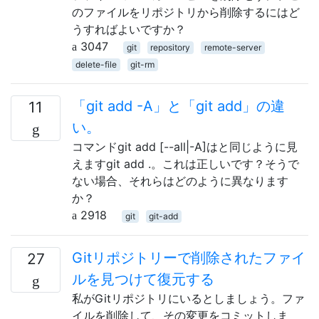
のファイルをリポジトリから削除するにはど
うすればよいですか？
3047
git
repository
remote-server
delete-file
git-rm
「git add -A」と「git add」の違
11
い。
コマンドgit add [--all|-A]はと同じように見
えますgit add .。これは正しいです？そうで
ない場合、それらはどのように異なります
か？
2918
git
git-add
Gitリポジトリーで削除されたファイ
27
ルを見つけて復元する
私がGitリポジトリにいるとしましょう。ファ
イルを削除して、その変更をコミットしま