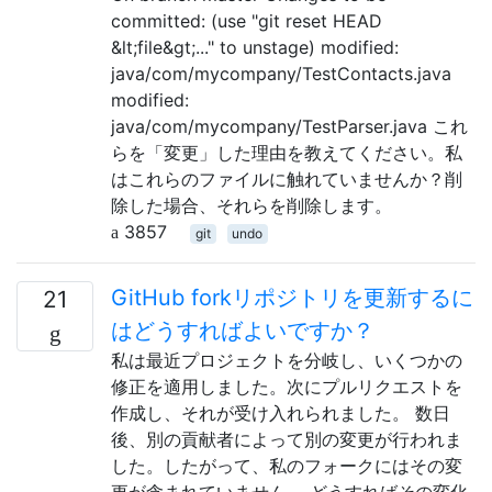
committed: (use "git reset HEAD
&lt;file&gt;..." to unstage) modified:
java/com/mycompany/TestContacts.java
modified:
java/com/mycompany/TestParser.java これ
らを「変更」した理由を教えてください。私
はこれらのファイルに触れていませんか？削
除した場合、それらを削除します。
3857
git
undo
GitHub forkリポジトリを更新するに
21
はどうすればよいですか？
私は最近プロジェクトを分岐し、いくつかの
修正を適用しました。次にプルリクエストを
作成し、それが受け入れられました。 数日
後、別の貢献者によって別の変更が行われま
した。したがって、私のフォークにはその変
更が含まれていません。 どうすればその変化