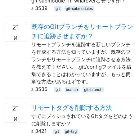
git submodule rm whateverなぜですか？
3539
git
git-submodules
既存のGitブランチをリモートブラン
21
チに追跡させますか？
リモートブランチを追跡する新しいブランチ
を作成する方法を知っていますが、既存のブ
ランチをリモートブランチに追跡させる方法
を教えてください。 .git/configファイルを編
集できることはわかっていますが、もっと簡
単な方法があるはずです。
3535
git
branch
git-branch
リモートタグを削除する方法
21
すでにプッシュされているGitタグをどのよう
に削除しますか？
3421
git
git-tag