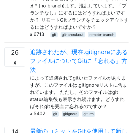
え* (no branch)ます。混乱しています。「ブ
ランチなし」にするにはどうすればよいです
か？ リモートGitブランチをチェックアウトす
るにはどうすればよいですか？
6713
git
git-checkout
remote-branch
追跡されたが、現在.gitignoreにある
26
ファイルについてGitに「忘れる」方
法
によって追跡されてgitいたファイルがありま
すが、このファイルは.gitignoreリストに含ま
れています。 ただし、そのファイルはgit
status編集後も表示され続けます。どうすれ
ばそれgitを完全に忘れるのですか？
5402
git
gitignore
git-rm
最新のコミットをGitを使用して新し
14