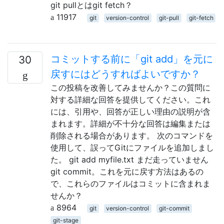
git pullとはgit fetch？
11917
git
version-control
git-pull
git-fetch
コミットする前に「git add」を元に
30
戻すにはどうすればよいですか？
この投稿を改善してみませんか？この質問に
対する詳細な回答を提供してください。これ
には、引用や、回答が正しい理由の説明が含
まれます。詳細が不十分な回答は編集または
削除される場合があります。 次のコマンドを
使用して、誤ってGitにファイルを追加しまし
た。 git add myfile.txt まだ走っていません
git commit。これを元に戻す方法はあるの
で、これらのファイルはコミットに含まれま
せんか？
8964
git
version-control
git-commit
git-stage