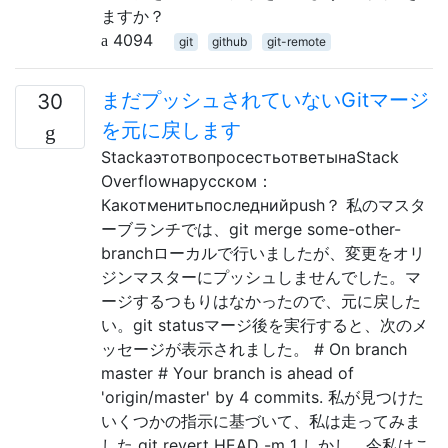
ますか？
4094
git
github
git-remote
まだプッシュされていないGitマージ
30
を元に戻します
StackаэтотвопросестьответынаStack
Overflowнарусском：
Какотменитьпоследнийpush？ 私のマスタ
ーブランチでは、git merge some-other-
branchローカルで行いましたが、変更をオリ
ジンマスターにプッシュしませんでした。マ
ージするつもりはなかったので、元に戻した
い。git statusマージ後を実行すると、次のメ
ッセージが表示されました。 # On branch
master # Your branch is ahead of
'origin/master' by 4 commits. 私が見つけた
いくつかの指示に基づいて、私は走ってみま
した git revert HEAD -m 1 しかし、今私はこ