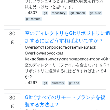
リにプッシュするときに同様の変更を行う方
法を見つけたいと思います。
4307
git
repository
git-branch
git-push
git-remote
空のディレクトリをGitリポジトリに
30
加するにはどうすればよいですか？
OverаэтотвопросестьответынаStack
Overflowнарусском：
КакдобавитьпустуюпапкуврепозиторииGi
空のディレクトリ（ファイルを含まない）をGit
リポジトリに追加するにはどうすればよいです
か？
4267
git
directory
git-add
Gitですべてのリモートブランチを複
30
製する方法は？