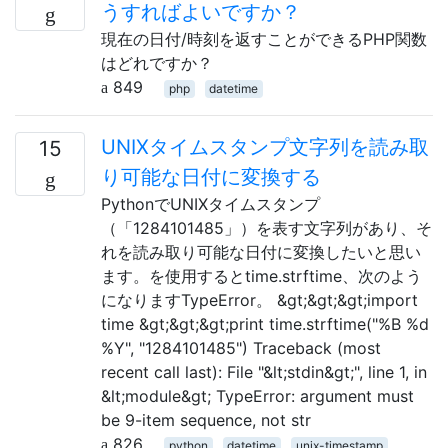
うすればよいですか？
現在の日付/時刻を返すことができるPHP関数
はどれですか？
849
php
datetime
UNIXタイムスタンプ文字列を読み取
15
り可能な日付に変換する
PythonでUNIXタイムスタンプ
（「1284101485」）を表す文字列があり、そ
れを読み取り可能な日付に変換したいと思い
ます。を使用するとtime.strftime、次のよう
になりますTypeError。 &gt;&gt;&gt;import
time &gt;&gt;&gt;print time.strftime("%B %d
%Y", "1284101485") Traceback (most
recent call last): File "&lt;stdin&gt;", line 1, in
&lt;module&gt; TypeError: argument must
be 9-item sequence, not str
826
python
datetime
unix-timestamp