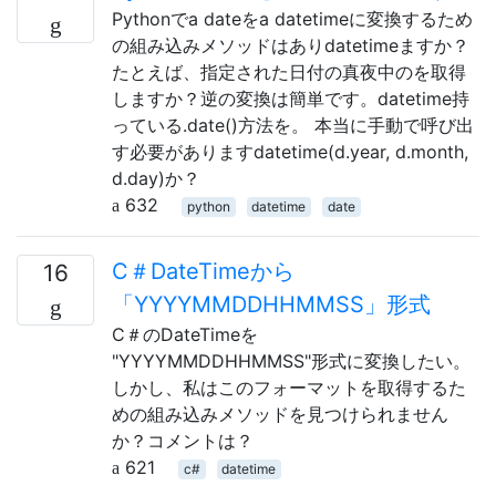
Pythonでa dateをa datetimeに変換するため
の組み込みメソッドはありdatetimeますか？
たとえば、指定された日付の真夜中のを取得
しますか？逆の変換は簡単です。datetime持
っている.date()方法を。 本当に手動で呼び出
す必要がありますdatetime(d.year, d.month,
d.day)か？
632
python
datetime
date
C＃DateTimeから
16
「YYYYMMDDHHMMSS」形式
C＃のDateTimeを
"YYYYMMDDHHMMSS"形式に変換したい。
しかし、私はこのフォーマットを取得するた
めの組み込みメソッドを見つけられません
か？コメントは？
621
c#
datetime