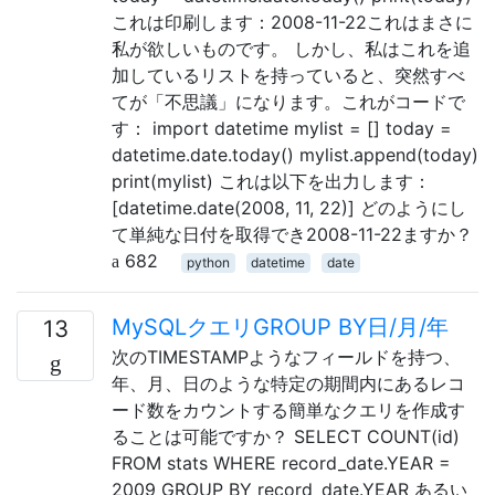
これは印刷します：2008-11-22これはまさに
私が欲しいものです。 しかし、私はこれを追
加しているリストを持っていると、突然すべ
てが「不思議」になります。これがコードで
す： import datetime mylist = [] today =
datetime.date.today() mylist.append(today)
print(mylist) これは以下を出力します：
[datetime.date(2008, 11, 22)] どのようにし
て単純な日付を取得でき2008-11-22ますか？
682
python
datetime
date
MySQLクエリGROUP BY日/月/年
13
次のTIMESTAMPようなフィールドを持つ、
年、月、日のような特定の期間内にあるレコ
ード数をカウントする簡単なクエリを作成す
ることは可能ですか？ SELECT COUNT(id)
FROM stats WHERE record_date.YEAR =
2009 GROUP BY record_date.YEAR あるい