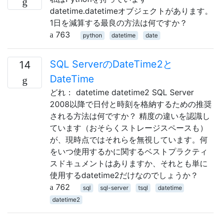
datetime.datetimeオブジェクトがあります。
1日を減算する最良の方法は何ですか？
763
python
datetime
date
SQL ServerのDateTime2と
14
DateTime
どれ： datetime datetime2 SQL Server
2008以降で日付と時刻を格納するための推奨
される方法は何ですか？ 精度の違いを認識し
ています（おそらくストレージスペースも）
が、現時点ではそれらを無視しています。何
をいつ使用するかに関するベストプラクティ
スドキュメントはありますか、それとも単に
使用するdatetime2だけなのでしょうか？
762
sql
sql-server
tsql
datetime
datetime2