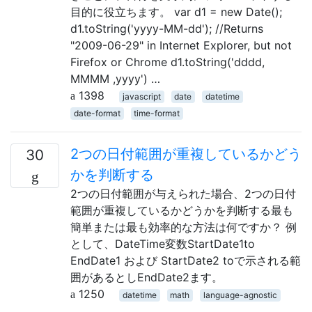
目的に役立ちます。 var d1 = new Date();
d1.toString('yyyy-MM-dd'); //Returns
"2009-06-29" in Internet Explorer, but not
Firefox or Chrome d1.toString('dddd,
MMMM ,yyyy') …
1398
javascript
date
datetime
date-format
time-format
2つの日付範囲が重複しているかどう
30
かを判断する
2つの日付範囲が与えられた場合、2つの日付
範囲が重複しているかどうかを判断する最も
簡単または最も効率的な方法は何ですか？ 例
として、DateTime変数StartDate1to
EndDate1 および StartDate2 toで示される範
囲があるとしEndDate2ます。
1250
datetime
math
language-agnostic