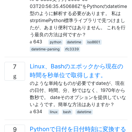
03T20:56:35.450686Z"をPythonのdatetime
型のように解析する必要があります。 私は
strptimePython標準ライブラリで見つけまし
たが、あまり便利ではありません。 これを行
う最良の方法は何ですか？
643
python
datetime
iso8601
datetime-parsing
rfc3339
Linux、Bashのエポックから現在の
7
時間を秒単位で取得します。
のような単純なものが必要ですdateが、現在
の日付、時間、分、秒ではなく、1970年から
数秒で。 dateそのオプションを提供していな
いようです。簡単な方法はありますか？
634
linux
bash
datetime
Pythonで日付を日付時刻に変換する
9