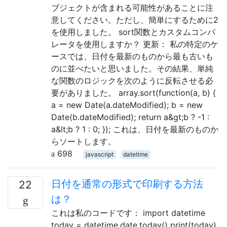
ブジェクトが含まれる可能性があることに注
意してください。ただし、簡単にするために2
を使用しました。 sort関数とカスタムコンパ
レータを使用しますか？ 更新： 私の特定のケ
ースでは、日付を最新のものから最も古いも
のに並べたいと思いました。その結果、単純
な関数のロジックを次のように反転させる必
要がありました。 array.sort(function(a, b) {
a = new Date(a.dateModified); b = new
Date(b.dateModified); return a&gt;b ? -1 :
a&lt;b ? 1 : 0; }); これは、日付を最新のものか
らソートします。
698
javascript
datetime
日付を通常の形式で印刷する方法
22
は？
これは私のコードです： import datetime
today = datetime.date.today() print(today)