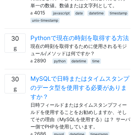
単一の数値。数値または文字列として。
4015
javascript
date
datetime
timestamp
unix-timestamp
Pythonで現在の時刻を取得する方法
30
現在の時刻を取得するために使用されるモジ
ュール/メソッドは何ですか？
2890
python
datetime
time
MySQLで日時またはタイムスタンプ
30
のデータ型を使用する必要がありま
すか？
日時フィールドまたはタイムスタンプフィー
ルドを使用することをお勧めしますか、そし
てその理由（MySQLを使用する）は？ サーバ
ー側でPHPを使用しています。
2686
mysql
datetime
timestamp