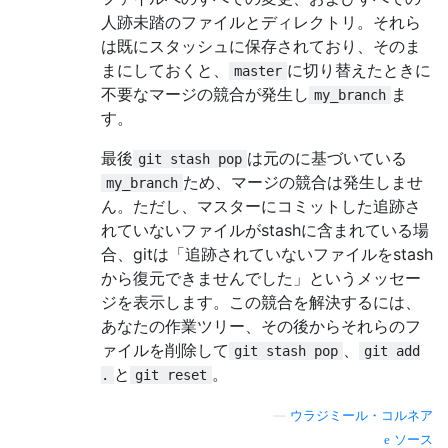
人跡未踏のファイルとディレクトリ。それら
は既にスタッシュに保存されており、そのま
まにしておくと、
に切り替えたときに
master
不要なマージの競合が発生し
ま
my_branch
す。
最後
は元のに基づいている
git stash pop
ため、マージの競合は発生しませ
my_branch
ん。ただし、マスターにコミットした追跡さ
れていないファイルがstashに含まれている場
合、gitは「追跡されていないファイルをstash
から復元できませんでした」というメッセー
ジを表示します。この競合を解決するには、
あなたの作業ツリー、その後からそれらのフ
ァイルを削除して
、
git stash pop
git add
と
。
.
git reset
—
ウラジミール・コルネア
ソース