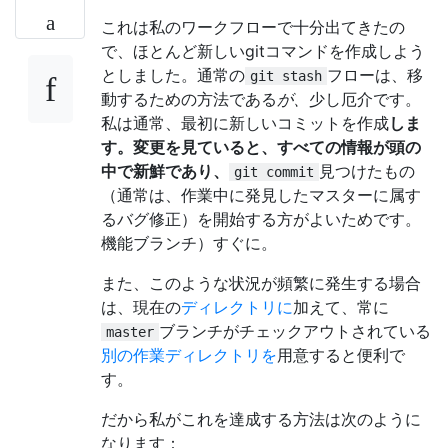
これは私のワークフローで十分出てきたの
で、ほとんど新しいgitコマンドを作成しよう
としました。通常の
フローは、移
git stash
動するための方法である
が、
少し厄介です。
私は通常、最初に新しいコミットを作成
しま
す。変更を見ていると、すべての情報が頭の
中で新鮮であり、
見つけたもの
git commit
（通常は、作業中に発見したマスターに属す
るバグ修正）を開始する方がよいためです。
機能ブランチ）すぐに。
また、このような状況が頻繁に発生する場合
は、現在の
ディレクトリに
加えて、常に
ブランチがチェックアウトされている
master
別の作業ディレクトリを
用意すると便利で
す。
だから私がこれを達成する方法は次のように
なります：