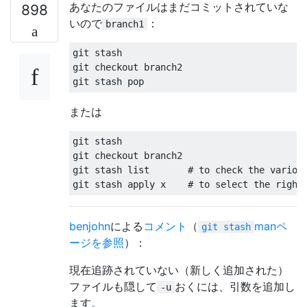
あなたのファイルはまだコミットされていな
898
いので
：
branch1
git stash

git checkout branch2

または
git stash

git checkout branch2

git stash list       # to check the various
benjohn
による
コメント
（
manペ
git stash
ージを参照
）：
現在追跡されていない（新しく追加された）
ファイルも隠して
おくには、引数を追加し
-u
ます。