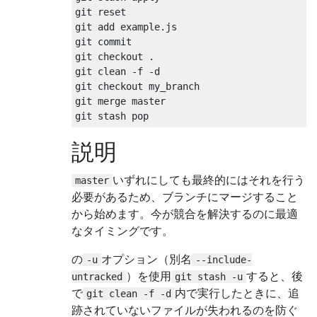
git reset

git add example.js

git commit

git checkout .

git clean -f -d

git checkout my_branch

git merge master

説明
いずれにしても最終的にはそれを行う
master
必要があるため、ブランチにマージすること
から始めます。今が競合を解決するのに最適
なタイミングです。
の
オプション（別名
-u
--include-
）を使用
すると、後
untracked
git stash -u
で
内で実行したときに、追
git clean -f -d
跡されていないファイルが失われるのを防ぐ