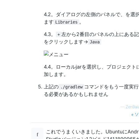
4.2。ダイアログの左側のパネルで、を選
ます
。
Libraries
4.3。
左から2番目のパネルの上にある
+
をクリックします->
Java
4.4。ローカルjarを選択し、プロジェクト
加します。
上記の
コマンドをもう一度実行
./gradlew
る必要があるかもしれません
—
ZenBal
ソ
これでうまくいきました。UbuntuにAndro