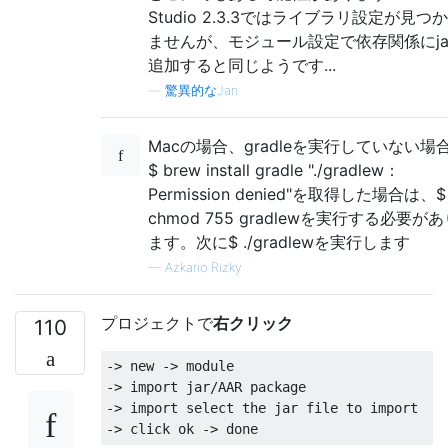
Studio 2.3.3ではライブラリ設定が見つ
ませんが、モジュール設定で依存関係にja
追加すると同じようです...
—
驚異的なJan
Macの場合、gradleを実行していない場
$ brew install gradle "./gradlew：
Permission denied"を取得した場合は、$
chmod 755 gradlewを実行する必要が
ます。次に$ ./gradlewを実行します
—
Azkario Rizky
プロジェクトで
右クリック
110
->
new
->
module
->
import
 jar
/
AAR 
package
->
import
select
 the jar file to 
import
->
 click ok 
->
done