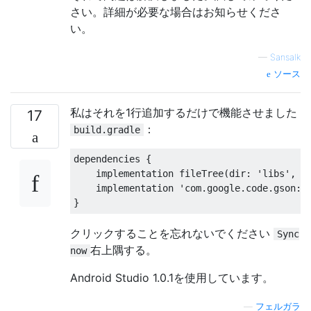
さい。詳細が必要な場合はお知らせくださ
い。
—
Sansalk
ソース
私はそれを1行追加するだけで機能させました
17
：
build.gradle
dependencies 
{
    implementation fileTree
(
dir
:
'libs'
,
 i
    implementation 
'com.google.code.gson:g
}
クリックすることを忘れないでください
Sync
右上隅する。
now
Android Studio 1.0.1を使用しています。
—
フェルガラ