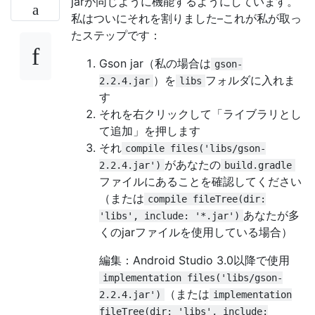
jarが同じように機能するようにしています。
私はついにそれを割りました–これが私が取っ
たステップです：
Gson jar（私の場合は
gson-
）を
フォルダに入れま
2.2.4.jar
libs
す
それを右クリックして「ライブラリとし
て追加」を押します
それ
compile files('libs/gson-
があなたの
2.2.4.jar')
build.gradle
ファイルにあることを確認してください
（または
compile fileTree(dir:
あなたが多
'libs', include: '*.jar')
くのjarファイルを使用している場合）
編集：Android Studio 3.0以降で使用
implementation files('libs/gson-
（または
2.2.4.jar')
implementation
fileTree(dir: 'libs', include: