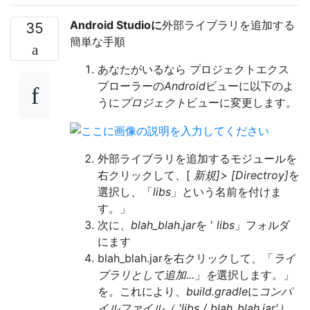
Android Studioに
外部ライブラリを追加する
35
簡単な手順
あなたがいるなら
プロジェクトエクス
プローラーの
Android
ビューに以下のよ
うに
プロジェクト
ビューに変更します。
外部ライブラリを追加するモジュールを
右クリックして、[
新規]> [Directroy]
を
選択し、「
libs
」という名前を付けま
す。
」
次に、
blah_blah.jar
を '
libs
」フォルダ
にます
blah_blah.jarを右クリックして、「
ライ
ブラリとして追加...
」
を
選択します
。
」
を。これにより、
build.gradle
に
コンパ
イルファイル（ 'libs / blah_blah.jar'）