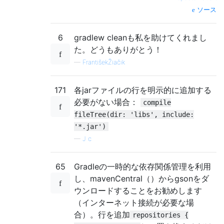
ソース
6
gradlew cleanも私を助けてくれまし
た。どうもありがとう！
—
FrantišekŽiačik
171
各jarファイルの行を明示的に追加する
必要がない場合：
compile
fileTree(dir: 'libs', include:
'*.jar')
—
J c
65
Gradleの一時的な依存関係管理を利用
し、mavenCentral（）からgsonをダ
ウンロードすることをお勧めします
（インターネット接続が必要な場
合）。行を追加
repositories {