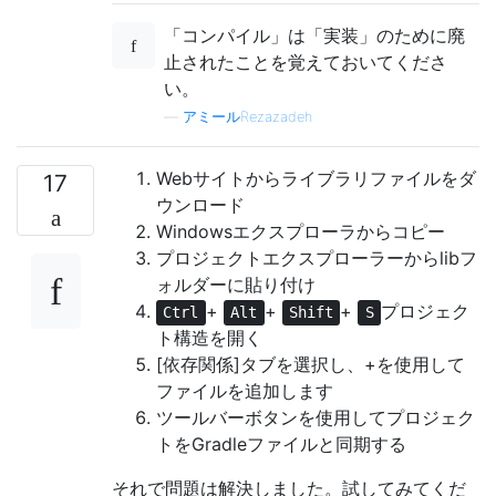
「コンパイル」は「実装」のために廃
止されたことを覚えておいてくださ
い。
—
アミールRezazadeh
Webサイトからライブラリファイルをダ
17
ウンロード
Windowsエクスプローラからコピー
プロジェクトエクスプローラーからlibフ
ォルダーに貼り付け
+
+
+
プロジェク
Ctrl
Alt
Shift
S
ト構造を開く
[依存関係]タブを選択し、+を使用して
ファイルを追加します
ツールバーボタンを使用してプロジェク
トをGradleファイルと同期する
それで問題は解決しました。試してみてくだ