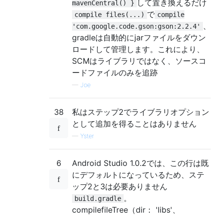
して置き換えるだけ
mavenCentral() }
で
compile files(...)
compile
、
'com.google.code.gson:gson:2.2.4'
gradleは自動的にjarファイルをダウン
ロードして管理します。これにより、
SCMはライブラリではなく、ソースコ
ードファイルのみを追跡
—
Joe
38
私はステップ2でライブラリオプション
として追加を得ることはありません
—
Yster
6
Android Studio 1.0.2では、この行は既
にデフォルトになっているため、ステ
ップ2と3は必要ありません
。
build.gradle
compilefileTree（dir： 'libs'、