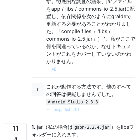
す。徹底的な調査の結果、jarファイル
をapp / libs / commons-io-2.5.jarに配
置し、依存関係を次のようにgraldeで
更新する必要があることがわかりまし
た。「compile files（ 'libs /
commons-io-2.5.jar」） '、私がここで
何を間違っているのか、なぜドキュメ
ントがこれをカバーしていないのかわ
かりません。
—
AB
これが動作する方法です。他のすべて
の回答は機能しませんでした。
Android Studio 2.3.3
—
imsrgadich 2017
1.
jar（私の場合は
）をlibsフ
11
gson-2.2.4.jar
ォルダーに入れます。