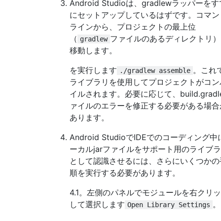
Android Studioは、gradlewラッパーを
にセットアップしているはずです。コマン
ラインから、プロジェクトの最上位
（
ファイルのあるディレクトリ）
gradlew
移動します。
を実行します
。これ
./gradlew assemble
ライブラリを使用してプロジェクトがコン
イルされます。必要に応じて、build.gradl
ァイルのエラーを修正する必要がある場合
あります。
Android StudioでIDEでのコーディング
ーカルjarファイルをサポート用のライブ
として認識させるには、さらにいくつかの
順を実行する必要があります。
4.1。左側のパネルでモジュールを右クリ
して選択します
。
Open Library Settings