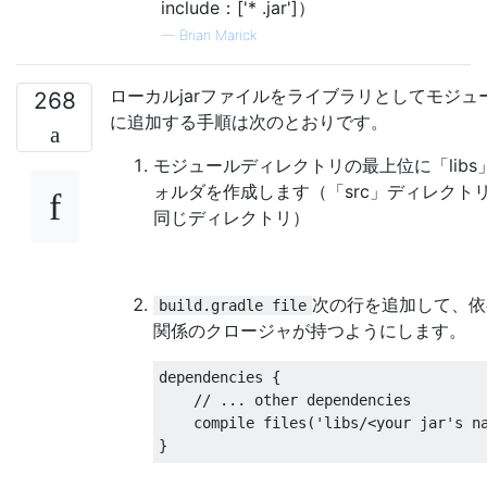
include：['* .jar']）
—
Brian Marick
ローカルjarファイルをライブラリとしてモジュ
268
に追加する手順は次のとおりです。
モジュールディレクトリの最上位に「libs
ォルダを作成します（「src」ディレクト
同じディレクトリ）
次の行を追加して、依
build.gradle file
関係のクロージャが持つようにします。
dependencies 
{
// ... other dependencies
    compile files
(
'libs/<your jar'
s n
}