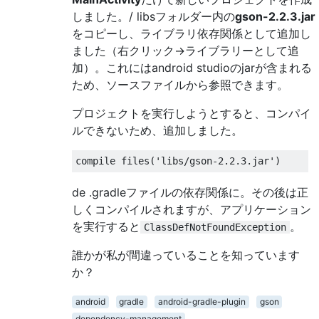
しました。/ libsフォルダー内の
gson-2.2.3.jar
をコピーし、ライブラリ依存関係として追加し
ました（右クリック->ライブラリーとして追
加）。これにはandroid studioのjarが含まれる
ため、ソースファイルから参照できます。
プロジェクトを実行しようとすると、コンパイ
ルできないため、追加しました。
compile files
(
'libs/gson-2.2.3.jar'
)
de .gradleファイルの依存関係に。その後は正
しくコンパイルされますが、アプリケーション
を実行すると
。
ClassDefNotFoundException
誰かが私が間違っていることを知っています
か？
android
gradle
android-gradle-plugin
gson
dependency-management