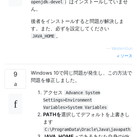
）はインストールしていませ
openjdk-devel
ん。
後者をインストールすると問題が解決しま
す。また、必ずを設定してください
。
JAVA_HOME
—
WesternGun
ソース
Windows 10で同じ問題が発生し、この方法で
9
問題を修正しました。
アクセス
Advance System
Settings>Environment
Variables>System Variables
PATHを
選択してデフォルトを上書きし
ます
C:\ProgramData\Oracle\Java\javapath
JAVA_HOME
=であるあなた自身のjdk