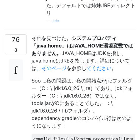
た。デフォルトでは姉妹JREディレクト
リ
—
John
それを見つけた。
システムプロパティ
76
「java.home」はJAVA_HOME環境変数では
ありません。
JAVA_HOMEはJDKを指し、
java.homeはJREを指します。詳細について
は
、そのページ
を参照し
てください
。
Soo ...私の問題は、私の開始点がjreフォルダ
ー（C：\ jdk1.6.0_26 \ jre）であり、jdkフォ
ルダー（C：\ jdk1.6.0_26）ではなく、
tools.jarがCにあることでした。 ：\
jdk1.6.0_26 \ libフォルダ）。
dependency.gradleのコンパイル行は次のよ
うになります：
compile files
(
"${System.properties['java.h