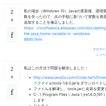
私の場合（Windows 10）Javaの更新後、環境
2
数を失ったので、次の手順に基づいて変数を再
追加することを修正しました
。
https：//confluence.atlassian.com/doc/settin
the-java_home-variable-in -windows-
8895.html
—
チロマイ
ソー
私はこの方法で問題を解決しました：
2
http://www.java2s.com/Code/Jar/t/Down
で
ファイルtools-1.8.0.jarをダウンロー
ファイルを解凍し、tools.jarに名前を変
C：\ Program Files \ Java \ jre1.8.0
します
リトライ