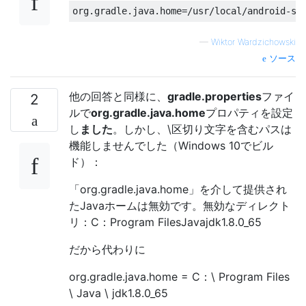
org
.
gradle
.
java
.
home
=/
usr
/
local
/
android
-
st
—
Wiktor Wardzichowski
ソース
他の回答と同様に、
gradle.properties
ファイ
2
ルで
org.gradle.java.home
プロパティを設定
し
ました
。しかし、\区切り文字を含むパスは
機能しませんでした（Windows 10でビル
ド）：
「org.gradle.java.home」を介して提供され
たJavaホームは無効です。無効なディレクト
リ：C：Program FilesJavajdk1.8.0_65
だから代わりに
org.gradle.java.home = C：\ Program Files
\ Java \ jdk1.8.0_65