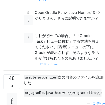
5
Open Gradle RunとJava Homeが見つ
かりません。さらに説明できますか？
これが初めての場合、「「Gradle
Task」ビューに移動」する方法を教え
てください。[表示]メニューの下に
Gradleが表示されず、そのようなラベ
ルが付けられたものもありませんか？
—
Dronz 2018年
次の内容のファイルを追加
48
gradle.properties
した。
org
.
gradle
.
java
.
home
=
C
:
\\
Program
Files
\\
Ja
—
ボンデハ