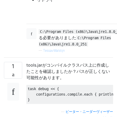
C:\Program Files (x86)\Java\jre1.8.0
る必要がありました
C:\Program Files
(x86)\Java\jre1.8.0_251
—
TessavWalstijn
tools.jarがコンパイルクラスパス上に作成し
1
たことを確認しましたか？パスが正しくない
可能性があります。
task debug 
<<
{
    configurations
.
compile
.
each 
{
 println 
}
—
ピーター・ニーダーヴィーザー