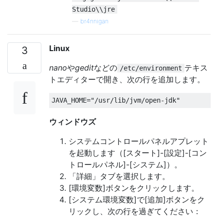
Studio\\jre
—
br4nnigan
Linux
3
nano
や
gedit
などの
テキス
/etc/environment
トエディターで開き、次の行を追加します。
JAVA_HOME
=
"/usr/lib/jvm/open-jdk"
ウィンドウズ
システムコントロールパネルアプレット
を起動します（[スタート]-[設定]-[コン
トロールパネル]-[システム]）。
「詳細」タブを選択します。
[環境変数]ボタンをクリックします。
[システム環境変数]で[追加]ボタンをク
リックし、次の行を過ぎてください：