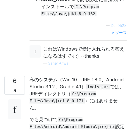
インストールで
C:\Program
Files\Java\jdk1.8.0_162
—
Dun0523
ソース
これはWindowsで受け入れられる答え
になるはずです:) --thanks
—
Saher Ahwal
私のシステム（Win 10、JRE 1.8.0、Android
6
Studio 3.1.2、Gradle 4.1）
では、
tools.jar
JREディレクトリ（
C:\Program
）にはありませ
Files\Java\jre1.8.0_171
ん。
でも見つけて
C:\Program
設定
Files\Android\Android Studio\jre\lib