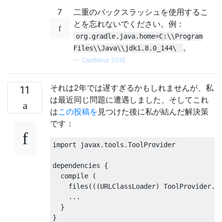
7
二重のバックスラッシュを使用するこ
とを忘れないでください。例：
org.gradle.java.home=C:\\Program
。
Files\\Java\\jdk1.8.0_144\
—
CoolMind 2018
それは2年では遅すぎるかもしれませんが、私
11
は最近同じ問題に遭遇しました、そしてこれ
は
この投稿を
見つけた後に私が結んだ解決策
です：
import
 javax
.
tools
.
ToolProvider
dependencies 
{
  compile 
(
    files
(((
URLClassLoader
)
ToolProvider
.
g
...
}
}