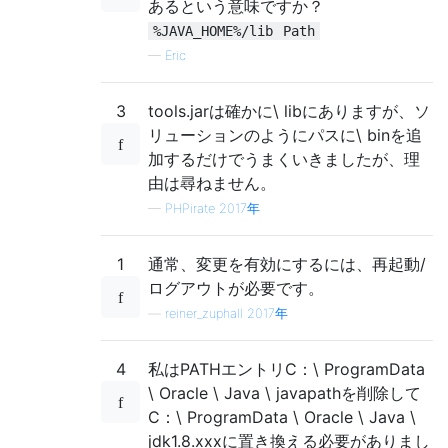
あるという意味ですか？
%JAVA_HOME%/lib
Path
—
Eric
3
tools.jarは確かに\ libにありますが、ソ
リューションのようにパスに\ binを追
加するだけでうまくいきましたが、理
由は尋ねません。
—
PHPirate 2017年
1
通常、変更を有効にするには、再起動/
ログアウトが必要です。
—
reiner_zuphall 2017年
4
私はPATHエントリC：\ ProgramData
\ Oracle \ Java \ javapathを削除して
C：\ ProgramData \ Oracle \ Java \
jdk1.8.xxxに置き換える必要がありまし