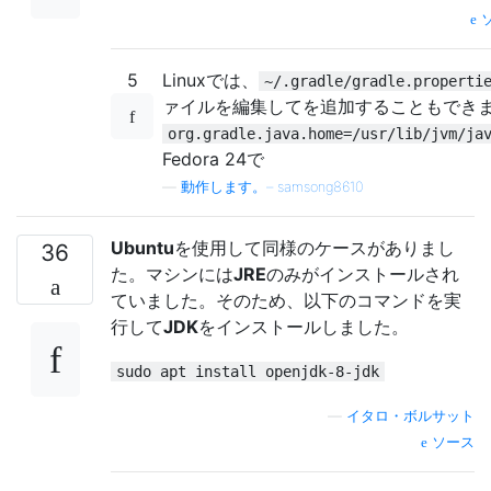
5
Linuxでは、
~/.gradle/gradle.properti
ァイルを編集してを追加することもでき
org.gradle.java.home=/usr/lib/jvm/ja
Fedora 24で
—
動作します。– samsong8610
Ubuntu
を使用して同様のケースがありまし
36
た。マシンには
JRE
のみがインストールされ
ていました。そのため、以下のコマンドを実
行して
JDK
をインストールしました。
sudo apt install openjdk-8-jdk
—
イタロ・ボルサット
ソース