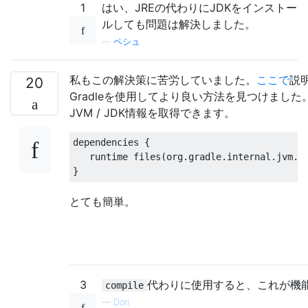
1
はい、JREの代わりにJDKをインストー
ルしても問題は解決しました。
—
ペシュ
私もこの解決策に苦労していました。
ここで
説
20
Gradleを使用してより良い方法を見つけました。
JVM / JDK情報を取得できます。
dependencies 
{
   runtime files
(
org
.
gradle
.
internal
.
jvm
.
J
}
とても簡単。
3
代わりに使用すると、これが機
compile
—
Dori