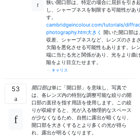
狭い開口部は、特定の場合に屈折を引き
し、シャープネスを制限する可能性があ
す。
cambridgeincolour.com/tutorials/diffrac
photography.htm大きく
開いた開口部は
収差、シャープネスなど、レンズのさま
欠陥を悪化させる可能性もあります。レ
端に当たる光と関係があり、光をより曲
陥をより目立たせます。
—
キャリス
開口部は
単に「開口部」を意味し、写真で
53
は、各レンズ内の特別な調整可能な絞りの開
口部の直径を指す用語を使用します。この絞
りが収縮すると、光が入る物理的なスペース
が少なくなるため、自然に露出が暗くなり、
開口部を大きくするとより多くの光が得ら
れ、露出が明るくなります。