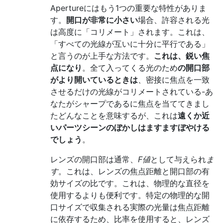
Apertureにはもう1つの重要な特性がありま
す。
開口が非常に小さい
場合、許容される光
は高度に「コリメート」されます。これは、
「すべての光線が互いに十分に平行である」
と言うのが上手な方法です。
これは、鋭い焦
点になり
。全て入ってくる光のため
の開口部
がより開いているときは
、密接に焦点を一致
させるだけの光線がコリメートされている-あ
なたがシャープであるに焦点を当ててきまし
たどんなことを意味するが、これは
遠くか近
いパーツシーンのぼかしはますますぼやける
でしょう
。
レンズの開口部は通常、
F値
として与えられ
ま
す
。これは、レンズの焦点距離と開口部の有
効サイズの比です。これは、物理的な直径を
使用するよりも便利です。特定の物理的な開
口サイズで収集される実際の光量は焦点距離
に依存するため、比率を使用すると、レンズ