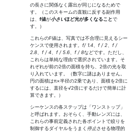
の長さに関係なく露出が同じになるためで
す。（このスキームの直観に反する副作用
は、
f値
が
小さい
ほど光が多くなること
で
す。）
これらのF値は、写真では不合理に見えるシー
ケンスで使用されます
。f/ 1.4
、
f / 2
、
f /
2.8
、
f / 4
、
f / 5.6
、
f / 8
などです。ただし、
これらは単純な理由で選択されています。そ
れぞれが前の2倍の面積を持ち、2倍の光を取
り入れています。（数字に謎はありません。
円の面積はπ×半径の2乗であり、面積を2倍に
するには、直径を√2倍にするだけで簡単に計
算できます。）
シーケンスの各ステップは「ワンストップ」
と呼ばれます。おそらく、手動レンズには、
これらの事前定義された各ポイントで絞りを
制御するダイヤルをうまく
停止
させる物理的