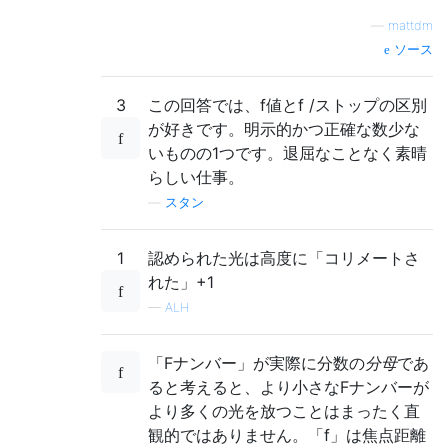
—
mattdm
ソース
3
この回答では、f値とf /ストップの区別
が好きです。明示的かつ正確な数少な
いものの1つです。退屈なことなく素晴
らしい仕事。
—
スタン
1
認められた光は高度に「コリメートさ
れた」+1
—
ALH
「Fナンバー」が実際に分数の
分母
であ
ると考えると、より小さなFナンバーが
より多くの光を放つことはまったく直
観的ではありません。「f」は焦点距離