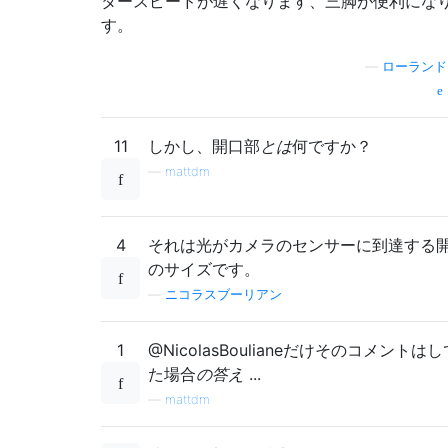
タースピードが遅くなります、三脚が便利にな
す。
—
ローランド
11
しかし、開口部
とは
何ですか？
—
mattdm
4
それは光がカメラのセンサーに到達する
のサイズです。
—
ニコラスブーリアン
1
@NicolasBoulianeだけそのコメントは
た場合
の答え
...
—
mattdm