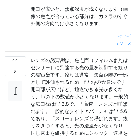
開口が広いと、焦点深度が浅くなります（画
像の焦点が合っている部分は、カメラのすぐ
外側の方向では小さくなります）
—
kevin42
ソース
レンズの
開口部
は、焦点面（フィルムまたは
11
センサー）に到達する光の量を制御する絞り
の
開口部
です。絞りは通常、焦点距離の一部
として評価されるため、f / xyの命名法です。
開口部が広いほど、通過できる光が多くな
り、f /の下の数値が小さくなります。一般的
な広口径はf / 2.8で、「高速」レンズと呼ば
れます。一般的なタイトアパーチャはf / 5.6
であり、「スロー」レンズと呼ばれます。絞
りをきつくすると、光の透過が少なくなり、
同じ露出を維持するためにシャッター速度を