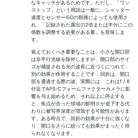
なキャッチがあるためです。ただし、「ワン
ストップ」という用語は一般に、シャッター
速度とセンサーISOの類推によっても使用さ
れ、「記録された露出の2倍または半分にこの
係数を調整する必要がある量」を意味しま
す。
覚えておくべき重要なことは、小さな開口部
は非平行光線を除外しますが、開口部のサイ
ズが捕捉される光の波長に近づくにつれて、
別の効果が作用することです：回折は、開口
部を通過する際の波。実際には、これはf / 8
付近でAPS-Cフォームファクターカメラに影
響を与え始めるため、それ以上に停止する
と、焦点が合った領域の鮮明さが
低下
する代
わりに被写界深度が増加する可能性がありま
す。ある時点で、回折の効果が十分に強くな
り、開口をさらに絞っても効果がまったく得
られなくなります。