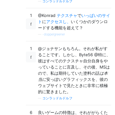
—
コンラッドルドルフ
1
@Konrad
テクスチャ
で
いっぱいのサイ
ト
に
アクセスし、
いくつかのダウンロ
ードする機能を超えて？
—
-doppelgreener
1
@ジョナサンもちろん。それが私がす
ることです。しかし、Byte56 @特に、
彼はすべてのテクスチャ自分自身をや
っていることに言及し、その後、MSは
ので、私は期待していた塗料の話
は本
当に
安っぽいグラフィックスを、彼の
ウェブサイトで見たときに非常に積極
的に驚きました。
—
コンラッドルドルフ
6
良いゲームの特徴は、それががらくた