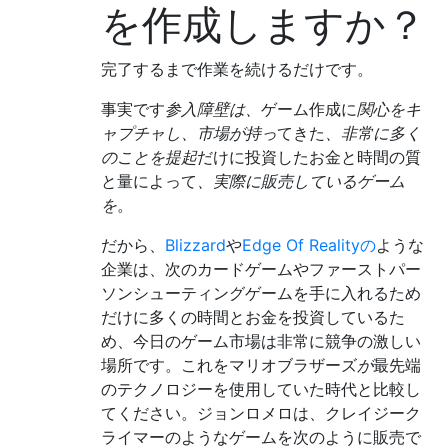
を作成しますか？
完了するまで作業を続けるだけです。
事実です
参入障壁は、
ゲーム作成に
関心をキ
ャプチャし、市場が持っ
てきた
、非常に多く
のことを提起
だけに投資したお金と時間の質
と量によって
、実際に販売しているゲーム
を
。
だから、
Blizzard
や
Edge Of Realityの
ような
企業は、次のカードゲームやファーストパー
ソンシューティングゲームを手に入れるため
だけに多くの時間とお金を投資しているた
め、今日のゲーム市場は非常に競争の激しい
場所です。これをマリオブラザーズ
が
最先端
のテクノロジーを使用していた時代と比較し
てください。ジョンロメロは、クレイジーク
ライマーのようなゲームを次のように販売で