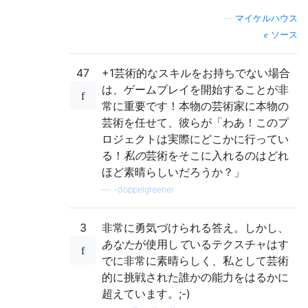
—
マイケルハウス
ソース
47
+1芸術的なスキルをお持ちでない場合
は、ゲームプレイを開始することが非
常に重要です！本物の芸術家に本物の
芸術を任せて、彼らが「わあ！このプ
ロジェクトは実際にどこかに行ってい
る！
私の
芸術をそこに入れるのはどれ
ほど素晴らしいだろうか？」
—
-doppelgreener
3
非常に勇気づけられる答え。しかし、
あなた
が使用し
て
いるテクスチャはす
でに非常に素晴らしく、私として芸術
的に挑戦された誰かの能力をはるかに
超えています。;-)