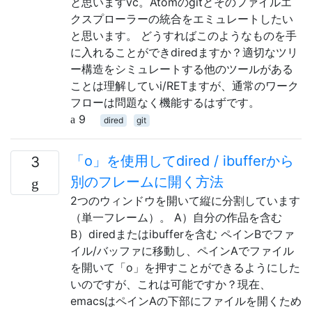
と思いますvc。Atomのgitとそのファイルエ
クスプローラーの統合をエミュレートしたい
と思います。 どうすればこのようなものを手
に入れることができdiredますか？適切なツリ
ー構造をシミュレートする他のツールがある
ことは理解していi/RETますが、通常のワーク
フローは問題なく機能するはずです。
9
dired
git
「o」を使用してdired / ibufferから
3
別のフレームに開く方法
2つのウィンドウを開いて縦に分割しています
（単一フレーム）。 A）自分の作品を含む
B）diredまたはibufferを含む ペインBでファ
イル/バッファに移動し、ペインAでファイル
を開いて「o」を押すことができるようにした
いのですが、これは可能ですか？現在、
emacsはペインAの下部にファイルを開くため