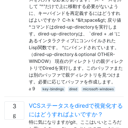
して "^"だけで上に移動する必要がないよう
に、キーバインドを再定義するにはどうすれ
ばよいですか？ C-h k ^&lt;space&gt; 戻り値
^コマンドはdired-up-directoryを実行しま
す。dired-up-directoryは、 `dired + .el 'に
あるインタラクティブにコンパイルされた
Lisp関数です。 ^にバインドされています。
（dired-up-directory＆optional OTHER-
WINDOW） 現在のディレクトリの親ディレク
トリでDiredを実行します。このバッファまた
は別のバッファで親ディレクトリを見つけま
す。必要に応じてバッファを作成します。
9
key-bindings
dired
microsoft-windows
VCSステータスをdiredで視覚化する
3
にはどうすればよいですか？
特に気になりますがgit、ここはいいところだ