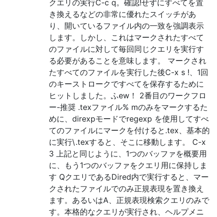
クエリの実行C-c q。確認!せずにすべてを置
き換えるなどの非常に優れたスイッチがあ
り、開いているファイル内の一致を強調表示
します。しかし、これはマークされたすべて
のファイルに対して毎回同じクエリを実行す
る必要があることを意味します。 マークされ
たすべてのファイルを実行した後C-x s !、1回
のキーストロークですべてを保存するために
ヒットしました。ふew！ 2番目のワークフロ
ー-推奨 .texファイル% mのみをマークするた
めに、direxpモードでregexp を使用してすべ
てのファイルにマークを付けると.tex、基本的
に実行\.texすると、そこに移動します。 C-x
3 上記と同じように、1つのバッファを概要用
に、もう1つのバッファをクエリ用に保持しま
す QクエリであるDired内で実行すると、マー
クされたファイルでのみ正規表現を置き換え
ます。あるいはA、正規表現検索クエリのみで
す。本格的なクエリが実行され、ヘルプメニ