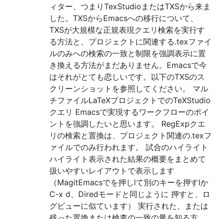
ィター、つまりTexStudioまたはTXSから来ま
した。TXSからEmacsへの移行について、
TXSが大規模な正規表現クエリ検索を実行す
る方法と、プロジェクトに関連する.texファイ
ルのみへの検索の一致と制限を強調表示に置
き換える方法がまだありません。Emacsで今
はそれがとても恋しいです。以下のTXSのス
クリーンショットを参照してください。 マル
チファイルLaTeXプロジェクトでのTeXStudio
クエリ Emacsで実現するワークフローのポイ
ントを強調したいと思います。 RegExpクエ
リの検索と置換は、プロジェクト関連の.texフ
ァイルでのみ行われます。 試合のハイライト
ハイライト表示された結果の概要をまとめて
扱いやすいレイアウトで表示します
（MagitEmacsでを押しlて別のキーを押すlか
C-x d、Diredモードと同じように 押すと、ロ
グビューに似ています） 実行された、または
残った置換または検査の一致の量を知る方