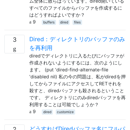
ム全体に散らばっています。dired開いている
すべてのファイルからバッファを作成するに
はどうすればよいですか？
9
buffers
dired
files
Dired：ディレクトリのバッファのみ
3
を再利用
diredでディレクトリに入るたびにバッファが
作成されないようにするには、次のようにし
ます。 (put 'dired-find-alternate-file
'disabled nil) 私の今の問題は、私がdiredを押
してからファイルにアクセスしてRETそれを
殺すと、diredバッファも殺されるということ
です。 ディレクトリにのみdiredバッファを再
利用することは可能でしょうか？
9
dired
customize
どうすればDiredバッファ名にフルパ
2