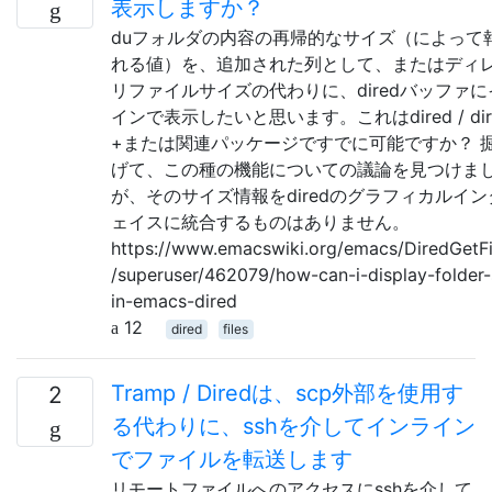
表示しますか？
duフォルダの内容の再帰的なサイズ（によって
れる値）を、追加された列として、またはディ
リファイルサイズの代わりに、diredバッファ
インで表示したいと思います。これはdired / dir
+または関連パッケージですでに可能ですか？ 
げて、この種の機能についての議論を見つけま
が、そのサイズ情報をdiredのグラフィカルイ
ェイスに統合するものはありません。
https://www.emacswiki.org/emacs/DiredGetFi
/superuser/462079/how-can-i-display-folder-
in-emacs-dired
12
dired
files
Tramp / Diredは、scp外部を使用す
2
る代わりに、sshを介してインライン
でファイルを転送します
リモートファイルへのアクセスにsshを介して