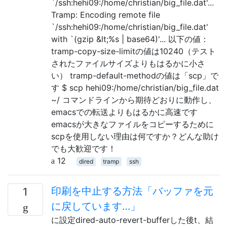
`/ssh:hehi09:/home/christian/big_file.dat'...
Tramp: Encoding remote file
`/ssh:hehi09:/home/christian/big_file.dat'
with `(gzip &lt;%s | base64)'... 以下の値：
tramp-copy-size-limitの値は10240（テスト
されたファイルサイズよりもはるかに小さ
い） tramp-default-methodの値は「scp」で
す $ scp hehi09:/home/christian/big_file.dat
~/ コマンドラインから期待どおりに動作し、
emacsでの転送よりもはるかに高速です
emacsが大きなファイルをコピーするために
scpを使用しない理由は何ですか？どんな助け
でも大歓迎です！
12
dired
tramp
ssh
印刷を中止する方法「バッファを元
1
に戻しています…」
に設定dired-auto-revert-bufferした後t、結