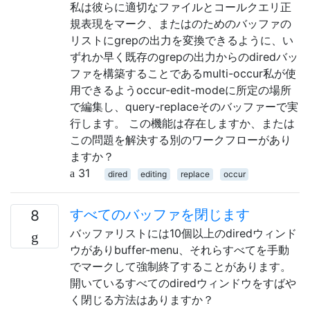
私は彼らに適切なファイルとコールクエリ正
規表現をマーク、またはのためのバッファの
リストにgrepの出力を変換できるように、い
ずれか早く既存のgrepの出力からのdiredバッ
ファを構築することであるmulti-occur私が使
用できるようoccur-edit-modeに所定の場所
で編集し、query-replaceそのバッファーで実
行します。 この機能は存在しますか、または
この問題を解決する別のワークフローがあり
ますか？
31
dired
editing
replace
occur
すべてのバッファを閉じます
8
バッファリストには10​​個以上のdiredウィンド
ウがありbuffer-menu、それらすべてを手動
でマークして強制終了することがあります。
開いているすべてのdiredウィンドウをすばや
く閉じる方法はありますか？