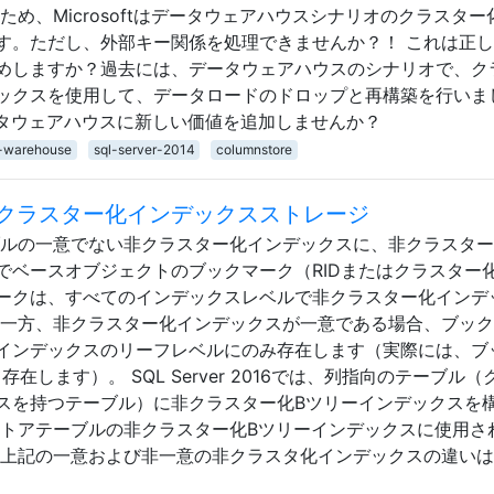
め、Microsoftはデータウェアハウスシナリオのクラスター
す。ただし、外部キー関係を処理できませんか？！ これは正
めしますか？過去には、データウェアハウスのシナリオで、ク
ックスを使用して、データロードのドロップと再構築を行いま
4はデータウェアハウスに新しい価値を追加しませんか？
-warehouse
sql-server-2014
columnstore
クラスター化インデックスストレージ
アテーブルの一意でない非クラスター化インデックスに、非クラスタ
でベースオブジェクトのブックマーク（RIDまたはクラスター
ークは、すべてのインデックスレベルで非クラスター化インデ
 一方、非クラスター化インデックスが一意である場合、ブッ
インデックスのリーフレベルにのみ存在します（実際には、ブ
します）。 SQL Server 2016では、列指向のテーブル（
スを持つテーブル）に非クラスター化Bツリーインデックスを
ストアテーブルの非クラスター化Bツリーインデックスに使用さ
 上記の一意および非一意の非クラスタ化インデックスの違い