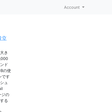
Account
役立
に大き
000
インド
DBの使
ンです
ッシュ
il
ページの
認する