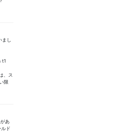
？
いまし
 t1
E
トでは、ス
い限
スがあ
ールド