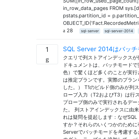
SUM([in_row_used_page_count]
in_row_data_pages FROM sys.[dm
pstats.partition_id = p.partitio
OBJECT_ID('Fact.RecordedMetric
28
sql-server
sql-server-2014
SQL Server 2014
1
クエリで列ストアインデックスが使
ドキュメントは、バッチモードで
色）で驚くほど多くのことが実行
は推定プランです。実際のプラン
した。） T1のビルド側のみが
ローブ入力（T2およびT3）は
プローブ側のみで実行されるデー
た。 列ストアインデックスに由
れは疑問を提起します：なぜSQL
すか？それらのいくつかのために
Serverでバッチモードを考慮