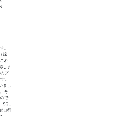
S
ON
ます。
（緑
（これ
認しま
てのプ
です。
いまし
す。そ
いので
SQL
ゼロ行