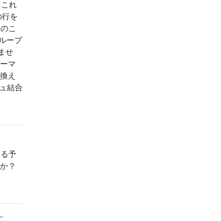
es これ
らの行を
リのこ
るループ
ませ
ォーマ
き換え
シュ結合
する予
すか？
す