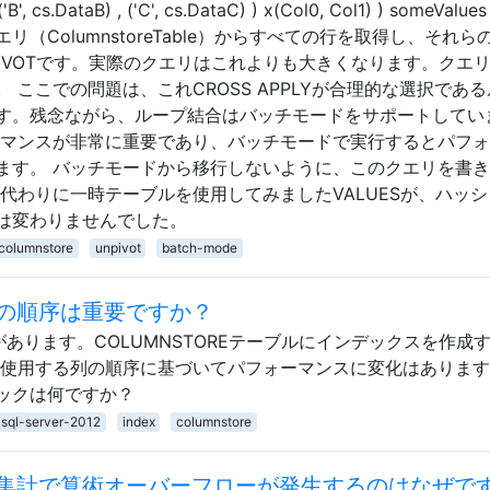
'B', cs.DataB) , ('C', cs.DataC) ) x(Col0, Col1) ) someValu
サブクエリ（ColumnstoreTable）からすべての行を取得し、それ
IVOTです。実際のクエリはこれよりも大きくなります。クエ
 ここでの問題は、これCROSS APPLYが合理的な選択であ
す。残念ながら、ループ結合はバッチモードをサポートしてい
ーマンスが非常に重要であり、バッチモードで実行するとパフ
ます。 バッチモードから移行しないように、このクエリを書
代わりに一時テーブルを使用してみましたVALUESが、ハッ
は変わりませんでした。
columnstore
unpivot
batch-mode
の順序は重要ですか？
があります。COLUMNSTOREテーブルにインデックスを作成
で使用する列の順序に基づいてパフォーマンスに変化はありま
ックは何ですか？
sql-server-2012
index
columnstore
集計で算術オーバーフローが発生するのはなぜで