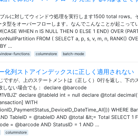
に対してウィンドウ処理を実行します1500 total rows。
データ型をオーバーフローします。なんでこんなことが起こって
SUM(CASE WHEN n IS NULL THEN 0 ELSE 1 END) OVER (PAR
onNullPartition FROM ( SELECT a, p, s, v, m, n, RANK() OV
 BY …
window-functions
columnstore
batch-mode
ー化列ストアインデックスに正しく適用されない
じですが、上のステートメントは（正しく）0行を返し、下の
い場合でも： declare @barcode
JZ' declare @tableId int = null declare @total decimal(1
ansaction] WITH
ctionID_PaymentStatus_DeviceID_DateTime_All])) WHERE Ba
ND TableID = @tableID AND @total &lt;= Total SELECT 1
rcode = @barcode AND StatusID = 1 AND …
columnstore