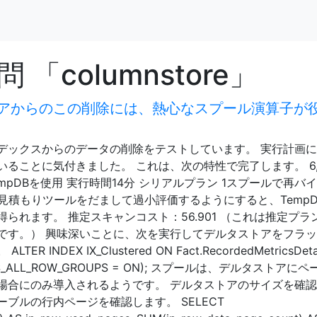
「columnstore」
アからのこの削除には、熱心なスプール演算子が
デックスからのデータの削除をテストしています。 実行計画
ることに気付きました。 これは、次の特性で完了します。 6,
 TempDBを使用 実行時間14分 シリアルプラン 1スプールで再バ
1 見積もりツールをだまして過小評価するようにすると、Temp
られます。 推定スキャンコスト：56.901 （これは推定プラ
です。） 興味深いことに、次を実行してデルタストアをフラ
NDEX IX_Clustered ON Fact.RecordedMetricsDeta
RESS_ALL_ROW_GROUPS = ON); スプールは、デルタストアに
場合にのみ導入されるようです。 デルタストアのサイズを確
ブルの行内ページを確認します。 SELECT