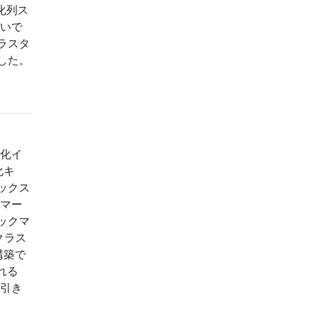
化列ス
しいで
ラスタ
した。
ー化イ
化キ
ックス
クマー
ックマ
クラス
構築で
れる
は引き