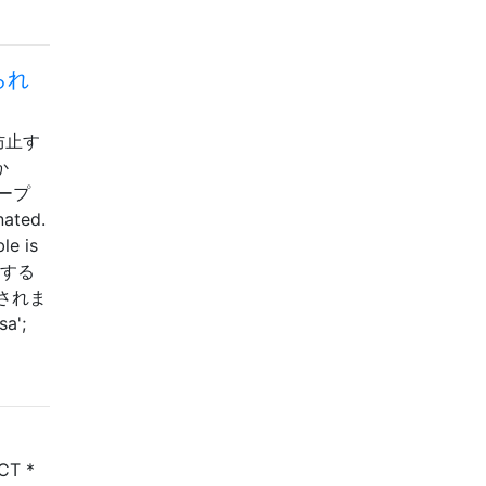
られ
防止す
か
ループ
ated.
le is
持する
されま
a';
CT *