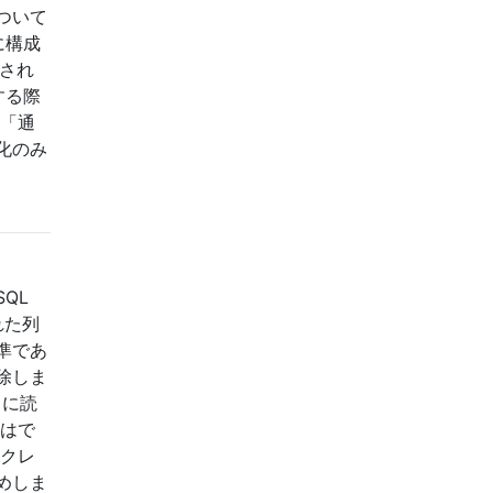
ついて
に構成
成され
する際
に「通
化のみ
QL
れた列
準であ
除しま
さらに読
とはで
ックレ
めしま