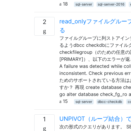
18
sql-server
sql-server-2016
read_onlyファイルグ
2
る
ファイルグループに列ストアインデ
るようdbcc checkdbにファ
checkfilegroup（のた
[PRIMARY]）、以下のエラーが返されます... 
A failure was detected while col
inconsistent. Check p
ためのサポートされている方法は
すか？ 再現 create database check
go alter database check_fg_ro 
15
sql-server
dbcc-checkdb
c
UNPIVOT（ループ結合
1
次の形式のクエリがあります。 SELECT ..