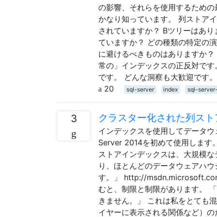
の影響、それらを使用するための
かなり知っています。 列ストア
されていますか？ Bツリーはあ
ていますか？ どの種類の特定の
に避けるべきものはありますか？
常の」インデックスの正反対です
です。 どんな洞察も大歓迎です。
20
sql-server
index
sql-server
クラスター化された列スト
3
インデックスを使用してデータウ
Server 2014を初めて使用し
ストアインデックスは、大規模な
り、ほとんどのデータウェアハウ
す。」 http://msdn.microsof
むと、制限と制限があります。 
きません。」 これは私をとても
イヤーに表示される関係など）の