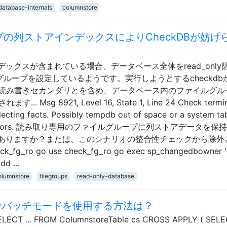
database-internals
columnstore
ループの列ストアインデックスによりCheckDBが妨げ
ックスが含まれている場合、データベース全体をread_only
イルグループを設定しているようです。実行しようとするcheckdb
めの任意の読み書きセカンダリとを含め、データベース内のファイルグ
Msg 8921, Level 16, State 1, Line 24 Check termin
lecting facts. Possibly tempdb out of space or a system tab
revious errors. 読み取り専用のファイルグループに列ストアデータを保
ありますか？または、このシナリオの整合性チェックから除外
_fg_ro go use check_fg_ro go exec sp_changedbowner 's
add …
olumnstore
filegroups
read-only-database
）でバッチモードを使用する方法は？
. FROM ColumnstoreTable cs CROSS APPLY ( SELE