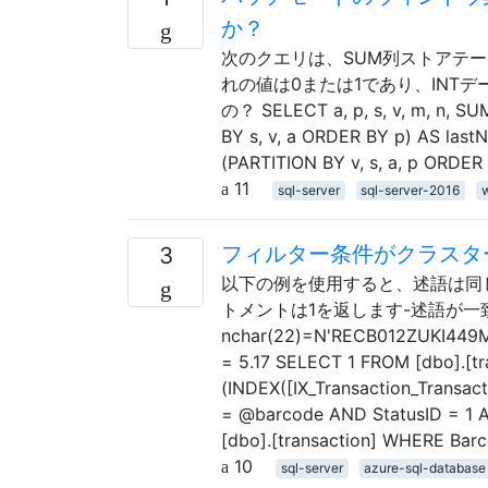
か？
次のクエリは、SUM列ストアテーブル
れの値は0または1であり、INT
の？ SELECT a, p, s, v, m, n, 
BY s, v, a ORDER BY p) AS lastN
(PARTITION BY v, s, a, p ORDER
11
sql-server
sql-server-2016
フィルター条件がクラスタ
3
以下の例を使用すると、述語は同
トメントは1を返します-述語が一致しな
nchar(22)=N'RECB012ZUKI449M1VB
= 5.17 SELECT 1 FROM [dbo].[tr
(INDEX([IX_Transaction_Transa
= @barcode AND StatusID = 1 A
[dbo].[transaction] WHERE Ba
10
sql-server
azure-sql-database