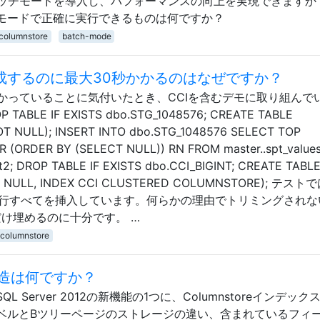
ッチモードを導入し、パフォーマンスの向上を実現できますか
でバッチモードで正確に実行できるものは何ですか？
columnstore
batch-mode
作成するのに最大30秒かかるのはなぜですか？
かっていることに気付いたとき、CCIを含むデモに取り組んで
E IF EXISTS dbo.STG_1048576; CREATE TABLE
NOT NULL); INSERT INTO dbo.STG_1048576 SELECT TOP
(ORDER BY (SELECT NULL)) RN FROM master..spt_values
 t2; DROP TABLE IF EXISTS dbo.CCI_BIGINT; CREATE TABL
 NOT NULL, INDEX CCI CLUSTERED COLUMNSTORE); テス
76行すべてを挿入しています。何らかの理由でトリミングされな
け埋めるのに十分です。 …
columnstore
造は何ですか？
L Server 2012の新機能の1つに、Columnstoreインデック
レベルとBツリーページのストレージの違い、含まれているフィ