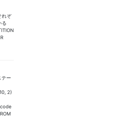
それぞ
いる
TITION
ER
ステー
0, 2)
rcode
 FROM