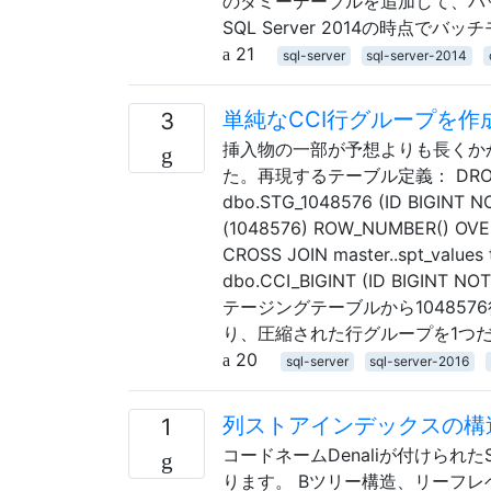
のダミーテーブルを追加して、バ
SQL Server 2014の時点
21
sql-server
sql-server-2014
単純なCCI行グループを
3
挿入物の一部が予想よりも長くか
た。再現するテーブル定義： DROP TABL
dbo.STG_1048576 (ID BIGINT 
(1048576) ROW_NUMBER() OVER 
CROSS JOIN master..spt_values
dbo.CCI_BIGINT (ID BIGINT
テージングテーブルから10485
り、圧縮された行グループを1つだ
20
sql-server
sql-server-2016
列ストアインデックスの構
1
コードネームDenaliが付けられたSQ
ります。 Bツリー構造、リーフ