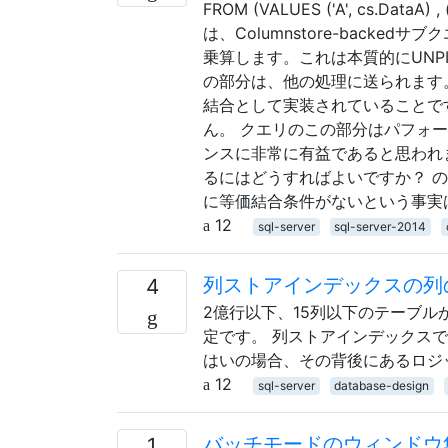
FROM (VALUES ('A', cs.DataA) , (
は、Columnstore-backed
乗算します。これは本質的にUNP
の部分は、他の処理に送られます。
結合として実装されていることで
ん。 クエリのこの部分はパフォ
ンスに非常に有益であると思われ
るにはどうすればよいですか？ の
に等価結合条件がないという事実
12
sql-server
sql-server-2014
列ストアインデックスの列
4
2億行以下、15列以下のテーブル
定です。 列ストアインデックス
はいの場合、その背後にあるロジ
12
sql-server
database-design
バッチモードのウィンドウ
1