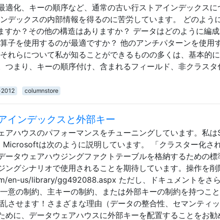
最適化、キーの順序など、通常の古い行ストアインデックスに
インデックスの内部情報を得るのに苦労しています。 どのよう
りますか？その他の構造はありますか？ データはどのように編
演算子を使用するのが最適ですか？ 他のアンチパターンを使用
 それらについて私が知ることができるものの多くは、基本的
。つまり、キーの順序付け、含まれるフィールド、非クラスタ
-2012
columnstore
アインデックスと外部キー
ェアハウスのパフォーマンスをチューニングしています。私はS
ます。Microsoftは次のように説明しています。 「クラスター化さ
データウェアハウジングファクトテーブルを格納するための標
ジングシナリオで使用されることを期待しています。操作を削
t.com/en-us/library/gg492088.aspx ただし、ドキュメントを
「一意の制約、主キーの制約、または外部キーの制約を持つこ
混乱させます！さまざまな理由（データの整合性、セマンティ
ために、データウェアハウスに外部キーを配置することをお勧