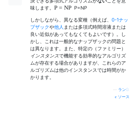
決できる多項式アルゴリズムが
ない
ことを意
P
=
NP
味します。
P
=
NP
しかしながら、異なる変種（例えば、
0-1ナッ
プザック
や
他人
または多項式時間溶液または
良い近似があってもなくてもよいです）。し
かし、これは一般的なナップザックの問題と
は異なります。また、特定の（ファミリー）
インスタンス
で機能する効率的なアルゴリズ
ムが存在する場合がありますが、これらのア
ルゴリズムは他のインスタンスでは時間がか
かります。
—
ランG.
ソース