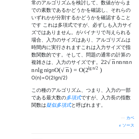
常のアルゴリズムを検討して、数値がからま
での素数であるかどうかを確認し、それらの
いずれかが分割するかどうかを確認すること
です これは多項式ですが、必ずしも入力サイ
ズではありません。がバイナリで与えられる
場合、入力のサイズはあり、アルゴリズムは
時間内に実行されますこれは入力サイズで指
数関数的です。そして、問題の通常の計算の
−
−
2
n
n
n
複雑さは、入力のサイズです。
2
n
n
n
√
−
−
lg
n
/
2
n
lg
n
O
(
)
=
O
(
)
n
2
n
lg
n
√
O
(
n
)
=
O
(
2
lg
n
/
2
)
この種のアルゴリズム、つまり、入力の一部
である最大数の
多項式
ですが、入力長の指数
関数は
疑似多項式
と呼ばれます。
—
カベ
ソース