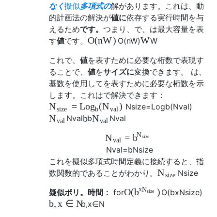
なく
擬似
多項式の
解があります。これは、動
的計画法の解決が
値に
依存する実行時間を与
えるため
です。
つまり、で、は最大容量を表
O
(
n
W
)
W
す
値
です。
O
(
n
W
)
W
これで、
値
を表すために必要な桁数で表現す
ることで、
値
を
サイズに
変換できます。 は、
基数を使用してを表すために必要な桁数を示
します。これはで解決できます：
=
L
o
(
)
N
g
N
N
s
i
z
e
=
L
o
g
b
(
N
v
a
l
)
s
i
z
e
b
v
a
l
b
N
N
N
v
a
l
b
N
v
a
l
v
a
l
v
a
l
N
=
N
b
s
i
z
e
v
a
l
N
v
a
l
=
b
N
s
i
z
e
これを擬似多項式時間定義に接続すると、指
N
数関数的であることがわかり。
N
s
i
z
e
s
i
z
e
x
N
O
(
)
b
疑似ポリ。時間：
for
O
(
b
x
N
s
i
z
e
)
s
i
z
e
b
,
x
∈
N
b
,
x
∈
N