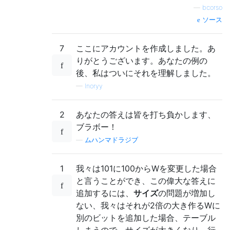
—
bcorso
ソース
7
ここにアカウントを作成しました。あ
りがとうございます。あなたの例の
後、私はついにそれを理解しました。
—
Inoryy
2
あなたの答えは皆を打ち負かします、
ブラボー！
—
ムハンマドラジブ
1
我々は101に100からWを変更した場合
と言うことができ、この偉大な答えに
追加するには、
サイズ
の問題が増加し
ない、我々はそれが2倍の大き作るWに
別のビットを追加した場合、テーブル