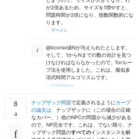
しまうので、サイズが大きくなり、行
が2倍あるため、サイズを1増やすと、
問題時間が2倍になり、指数関数的にな
ります。
—
アーメン
@bcorso値Nが与えられたとします。
そして、1からNまでの数の合計を見つ
けなければならなかったので、forルー
プ法を使用しました。これは、擬似多
項式時間アルゴリズムです。
—
DollarAkshay
ナップザック問題
で定義されるように
カープ
8
の論文は、
ナップザックに（この場合の正確
なカバー、）他のNPCの問題から減少がある
ので、NP完全です。これは、でない限り、ナ
ップザック問題の
すべての
インスタンスを解