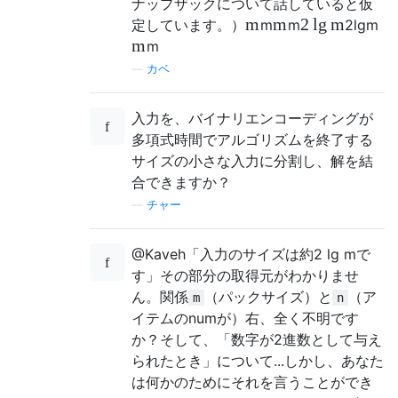
ナップザックについて話していると仮
m
m
2
lg
m
定しています。）
m
m
2
lg
m
m
m
—
カベ
入力を、バイナリエンコーディングが
多項式時間でアルゴリズムを終了する
サイズの小さな入力に分割し、解を結
合できますか？
—
チャー
@Kaveh「入力のサイズは約2 lg mで
す」その部分の取得元がわかりませ
ん。関係
（パックサイズ）と
（ア
m
n
イテムのnumが）右、全く不明です
か？そして、「数字が2進数として与え
られたとき」について...しかし、あなた
は何かのためにそれを言うことができ