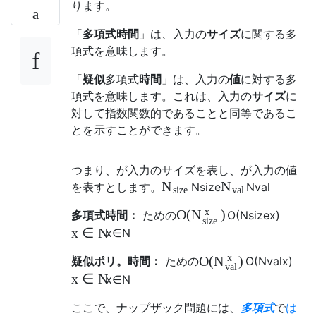
ります。
「
多項式時間
」は、入力の
サイズ
に関する多
項式を意味します。
「
疑似
多項式
時間
」は、入力の
値
に対する多
項式を意味します。これは、入力の
サイズ
に
対して指数関数的であることと同等であるこ
とを示すことができます。
つまり、が入力のサイズを表し、が入力の値
N
N
を表すとします。
N
s
i
z
e
N
v
a
l
s
i
z
e
v
a
l
x
O
(
)
N
多項式時間：
ための
O
(
N
s
i
z
e
x
)
s
i
z
e
x
∈
N
x
∈
N
x
O
(
)
N
疑似ポリ。時間：
ための
O
(
N
v
a
l
x
)
v
a
l
x
∈
N
x
∈
N
ここで、ナップザック問題には、
多項式
で
は