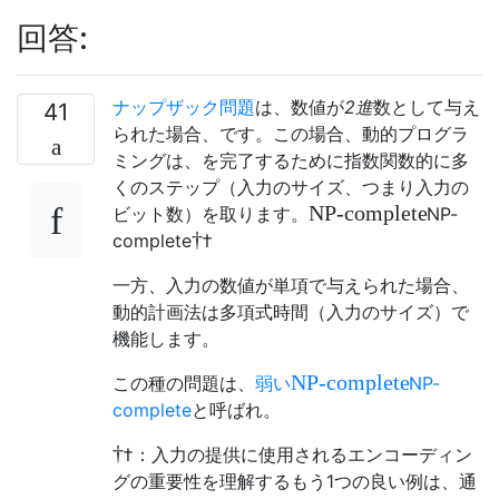
回答:
ナップザック問題
は、数値が
2進
数として与え
41
られた場合、です。この場合、動的プログラ
ミングは、を完了するために指数関数的に多
くのステップ（入力のサイズ、つまり入力の
N
P
-
c
o
m
p
l
e
t
e
ビット数）を取ります。
N
P
-
†
c
o
m
p
l
e
t
e
†
一方、入力の数値が単項で与えられた場合、
動的計画法は多項式時間（入力のサイズ）で
機能します。
N
P
-
c
o
m
p
l
e
t
e
この種の問題は、
弱い
N
P
-
c
o
m
p
l
e
t
e
と呼ばれ。
†
†
：入力の提供に使用されるエンコーディン
グの重要性を理解するもう1つの良い例は、通