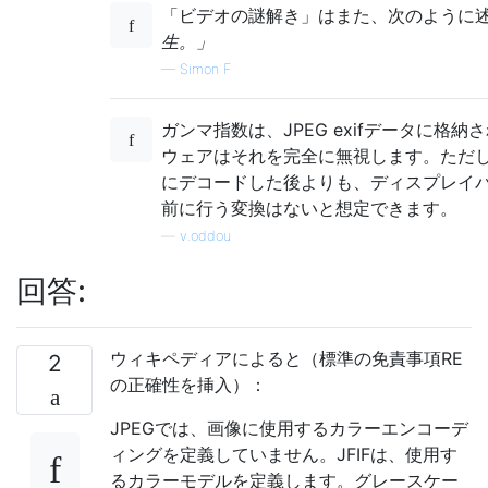
「ビデオの謎解き」はまた、次のように
生。」
—
Simon F
ガンマ指数は、JPEG exifデータに格
ウェアはそれを完全に無視します。ただし
にデコードした後よりも、ディスプレイバ
前に行う変換はないと想定できます。
—
v.oddou
回答:
ウィキペディアによると（標準の免責事項RE
2
の正確性を挿入）：
JPEGでは、画像に使用するカラーエンコーデ
ィングを定義していません。JFIFは、使用す
るカラーモデルを定義します。グレースケー