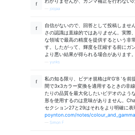
わかりませんが、ガンマ補正を行わない
—
joojaa
自信がないので、回答として投稿しませ
さの認識は直線的ではあり
ません
。実際、
な領域で最高の精度を提供するという非
す。したがって、輝度を圧縮する前にガ
より悪い結果が得られる場合があります
—
yuriks
私の知る限り、ビデオ規格はR'G'B 'を前
間で3x3カラー変換を適用するときの非
たりの品質を最大化したいビデオのよう
形を使用するのは意味がありません。Charles 
セクション27と29はそれをより明確に
poynton.com/notes/colour_and_gamm
—
Simon F