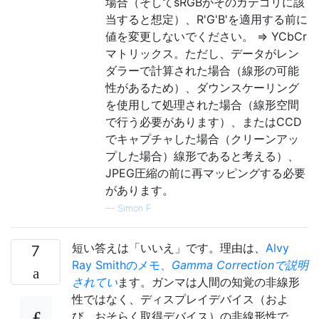
場合（そしてsRGBがそのカテゴリに該
当すると想定）、R'G'B'を適用する前に
値を変更しないでください。 => YCbCr
マトリックス。ただし、データがレン
ダラーで計算された場合（線形の可能
性があるため）、ダウンスケーリング
を使用して処理された場合（線形空間
で行う必要があります）、またはCCD
でキャプチャした場合（クリーンアッ
プした場合）線形であると考える）、
JPEG圧縮の前に再マッピングする必要
があります。
—
Simon F
短い答えは「いいえ」です。理由は、
Alvy
7
Ray Smithのメモ、
Gamma Correctionで説明
されてい
ます。ガンマは人間の知覚の非線形
性ではなく、ディスプレイデバイス（およ
び、おそらく取得デバイス）の非線形性で