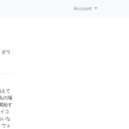
Account
。ダウ
抱えて
私の場
開始す
アイコ
れいな
トウェ