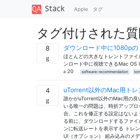
Apple
タグ
タグ付けされた質問 
ダウンロード中に1080p
8
ほとんどの大きなトレントファイル
ンロード中に視聴できるMac OS
20
software-recommendation
tor
uTorrent以外のMac用
4
誰かがuTorrent以外のMac用
いる唯一の問題は、時折アップロ
合、これを修正する設定はないよ
る前に、ダウンロードするファイ
ンに転送レートを表示する トレ
UI（オプション） 組み込みのメディア