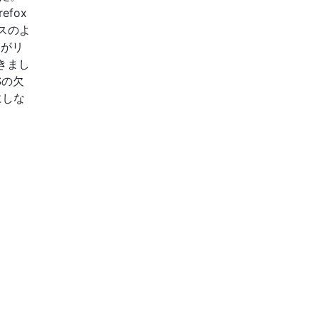
fox
スのよ
xがリ
きまし
Sの欠
にしな