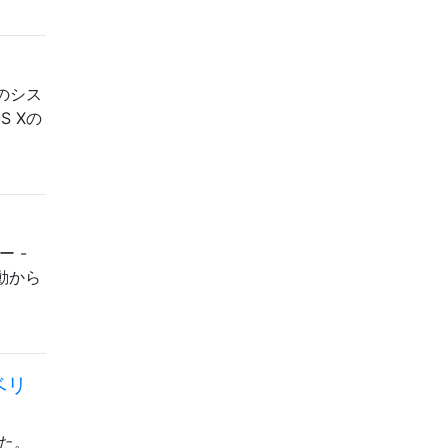
他のシス
S Xの
ー -
起動から
ベリ
した。