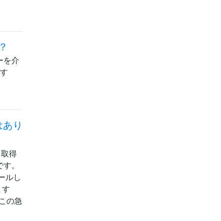
？
ーを介
ます
はあり
を取得
です。
ールし
ます
、この急