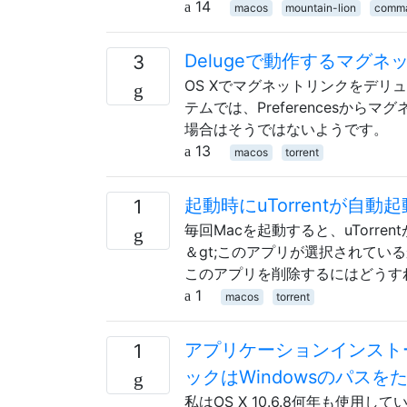
14
macos
mountain-lion
comma
Delugeで動作するマグ
3
OS Xでマグネットリンクをデリュ
テムでは、Preferencesか
場合はそうではないようです。
13
macos
torrent
起動時にuTorrentが
1
毎回Macを起動すると、uTorre
＆gt;このアプリが選択されているか
このアプリを削除するにはどうす
1
macos
torrent
アプリケーションインスト
1
ックはWindowsのパス
私はOS X 10.6.8何年も使用