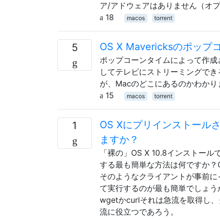
ア/アドウェアはありません（オ
18
macos
torrent
OS X Mavericks
5
ポップコーンタイムによって作成さ
してテレビにストリーミングできる
が、Macのどこにあるのかわかり
15
macos
torrent
OS Xにプリインストールさ
1
ますか？
「裸の」OS X 10.8インストー
する最も簡単な方法は何ですか？
そのようなクライアントが事前に
て実行するのが最も簡単でしょうか
wgetかcurlそれは急流を取
流に役立つであろう。