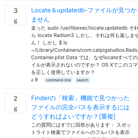
Locate＆updatedb-ファイルが見つ
3
ません
走った sudo /usr/libexec/locate.updatedb 
ら locate Radium3 しかし、それは何も返しま
ん！ しかし $ ls
~/Library/Containers/com.catpigstudios.Radi
Container.plist Data では、なぜlocateすべ
イルが表示されないのですか？ OS Xでこのコ
を正しく使用していますか？
8
command-line
search
Finderの「検索」機能で見つかった
2
ファイルの完全パスを表示するには
どうすればよいですか？[重複]
この質問にはすでに回答があります： スポッ
トライト検索でファイルへのフルパスを表示