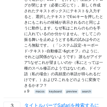
グが閉じます（必要に応じて）。新しく作成
されたテキストボックスにテキストを入力す
ると、選択したテキストでEscキーを押したと
きにもこれらの候補が表示されるのと同じよ
うに動作します。なぜ私はこれらのものを手
に入れているのか分かりません、そしてこの
振る舞いを止めようとする私の試みは今のと
ころ無駄です。（「システム設定-キーボー
ド-テキスト-自動修正-&gt;オフ」のように、
それとは関係がないようです） 誰もがアイデ
ア1.なぜこれが望ましいのか（私にとっては一
種のスペル修正のようではないため、ドイツ
語（私の場合）の高頻度の単語が得られるだ
けです。）および2.これをどのように変換で
きるかオフ？
9
macos
keyboard
preview
search
タイトルバーでSafariを検索するに
3