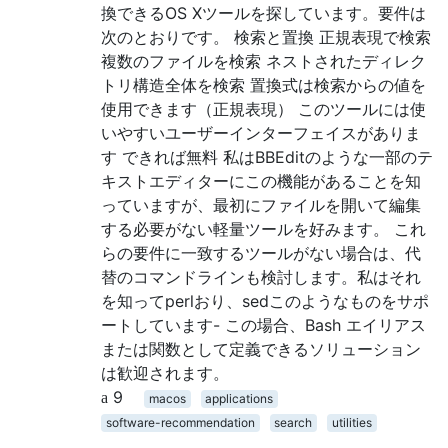
換できるOS Xツールを探しています。要件は
次のとおりです。 検索と置換 正規表現で検索
複数のファイルを検索 ネストされたディレク
トリ構造全体を検索 置換式は検索からの値を
使用できます（正規表現） このツールには使
いやすいユーザーインターフェイスがありま
す できれば無料 私はBBEditのような一部のテ
キストエディターにこの機能があることを知
っていますが、最初にファイルを開いて編集
する必要がない軽量ツールを好みます。 これ
らの要件に一致するツールがない場合は、代
替のコマンドラインも検討します。私はそれ
を知ってperlおり、sedこのようなものをサポ
ートしています- この場合、Bash エイリアス
または関数として定義できるソリューション
は歓迎されます。
9
macos
applications
software-recommendation
search
utilities