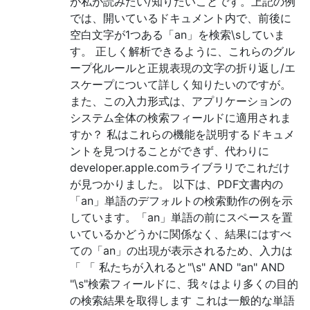
が私が読みたい/知りたいことです。上記の例
では、開いているドキュメント内で、前後に
空白文字が1つある「an」を検索\sしていま
す。 正しく解析できるように、これらのグル
ープ化ルールと正規表現の文字の折り返し/エ
スケープについて詳しく知りたいのですが。
また、この入力形式は、アプリケーションの
システム全体の検索フィールドに適用されま
すか？ 私はこれらの機能を説明するドキュメ
ントを見つけることができず、代わりに
developer.apple.comライブラリでこれだけ
が見つかりました。 以下は、PDF文書内の
「an」単語のデフォルトの検索動作の例を示
しています。「an」単語の前にスペースを置
いているかどうかに関係なく、結果にはすべ
ての「an」の出現が表示されるため、入力は
「 「 私たちが入れると"\s" AND "an" AND
"\s"検索フィールドに、我々はより多くの目的
の検索結果を取得します これは一般的な単語