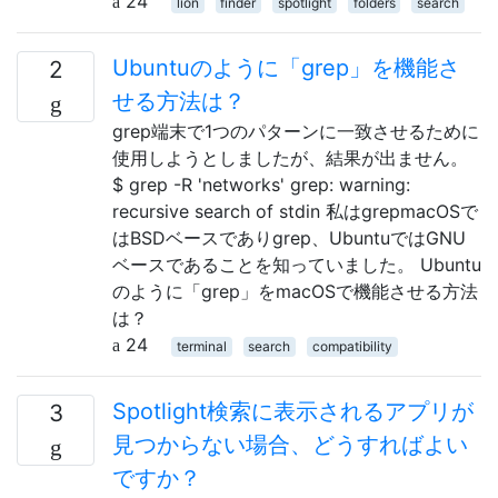
24
lion
finder
spotlight
folders
search
Ubuntuのように「grep」を機能さ
2
せる方法は？
grep端末で1つのパターンに一致させるために
使用しようとしましたが、結果が出ません。
$ grep -R 'networks' grep: warning:
recursive search of stdin 私はgrepmacOSで
はBSDベースでありgrep、UbuntuではGNU
ベースであることを知っていました。 Ubuntu
のように「grep」をmacOSで機能させる方法
は？
24
terminal
search
compatibility
Spotlight検索に表示されるアプリが
3
見つからない場合、どうすればよい
ですか？