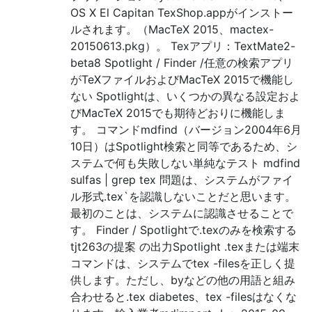
OS X El Capitan TexShop.appがインストー
ルされます。（MacTeX 2015、mactex-
20150613.pkg）。 Texアプリ：TextMate2-
beta8 Spotlight / Finder /任意の検索アプリ
がTeXファイルおよびMacTeX 2015で機能し
ない Spotlightは、いくつかの異なる設定およ
びMacTeX 2015でも期待どおりに機能しま
す。 コマンドmdfind（バージョン2004年6月
10日）はSpotlight検索と同等であるため、シ
ステムで何も失敗しない単純なテスト mdfind
sulfas | grep tex 問題は、システムがファイ
ル形式.tex`を認識しないことだと思います。
最初のことは、システムに認識させることで
す。 Finder / Spotlightで.texのみを検索する
tjt263の提案 の出力Spotlight .texまたは端末
コマンドは、システムでtex -filesを正しく提
供します。ただし、byなどの他の用語と組み
合わせると.tex diabetes、tex -filesはなくな