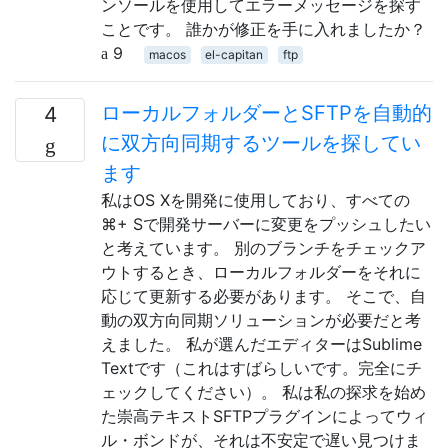
ンソールを使用してエラーメッセージを探す
ことです。 誰かが修正を手に入れましたか？
9
macos
el-capitan
ftp
ローカルフォルダーとSFTPを自動的
4
に双方向同期するツールを探してい
ます
私はOS Xを開発に使用しており、すべての
⌘+ Sで開発サーバーに変更をプッシュしたい
と考えています。 別のブランチをチェックア
ウトするとき、ローカルフォルダーをそれに
応じて更新する必要があります。 そこで、自
動の双方向同期ソリューションが必要だと考
えました。 私が選んだエディターはSublime
Textです（これはすばらしいです。完全にチ
ェックしてください）。 私は私の探求を始め
た崇高テキストSFTPプラグインによってウィ
ル・ボンドが、それは不安定で遅い見つけま