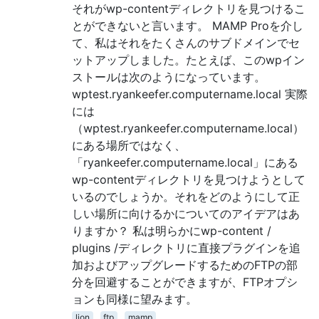
それがwp-contentディレクトリを見つけるこ
とができないと言います。 MAMP Proを介し
て、私はそれをたくさんのサブドメインでセ
ットアップしました。たとえば、このwpイン
ストールは次のようになっています。
wptest.ryankeefer.computername.local 実際
には
（wptest.ryankeefer.computername.local）
にある場所ではなく、
「ryankeefer.computername.local」にある
wp-contentディレクトリを見つけようとして
いるのでしょうか。それをどのようにして正
しい場所に向けるかについてのアイデアはあ
りますか？ 私は明らかにwp-content /
plugins /ディレクトリに直接プラグインを追
加およびアップグレードするためのFTPの部
分を回避することができますが、FTPオプシ
ョンも同様に望みます。
lion
ftp
mamp