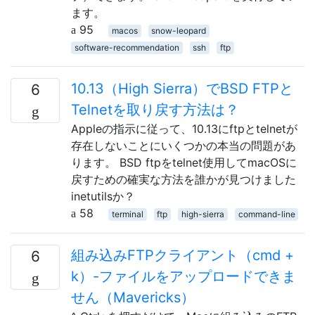
ます。
95
macos
snow-leopard
software-recommendation
ssh
ftp
10.13（High Sierra）でBSD FTPと
6
Telnetを取り戻す方法は？
Appleの指示に従って、10.13にftpとtelnetが
存在しないことにいくつかの本当の問題があ
ります。 BSD ftpをtelnet使用してmacOSに
戻すための確実な方法を誰かが見つけました
inetutilsか？
58
terminal
ftp
high-sierra
command-line
組み込みFTPクライアント（cmd +
6
k）-ファイルをアップロードできま
せん（Mavericks）