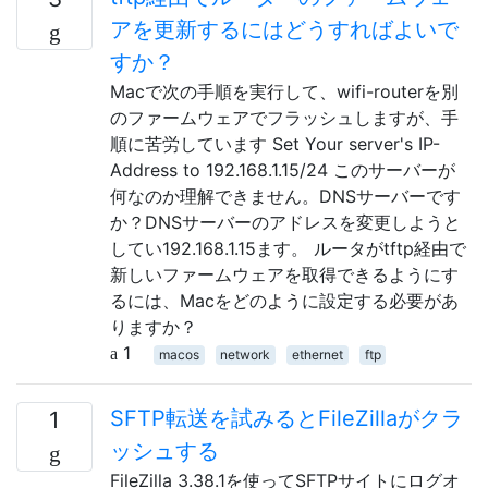
アを更新するにはどうすればよいで
すか？
Macで次の手順を実行して、wifi-routerを別
のファームウェアでフラッシュしますが、手
順に苦労しています Set Your server's IP-
Address to 192.168.1.15/24 このサーバーが
何なのか理解できません。DNSサーバーです
か？DNSサーバーのアドレスを変更しようと
してい192.168.1.15ます。 ルータがtftp経由で
新しいファームウェアを取得できるようにす
るには、Macをどのように設定する必要があ
りますか？
1
macos
network
ethernet
ftp
SFTP転送を試みるとFileZillaがクラ
1
ッシュする
FileZilla 3.38.1を使ってSFTPサイトにログオ