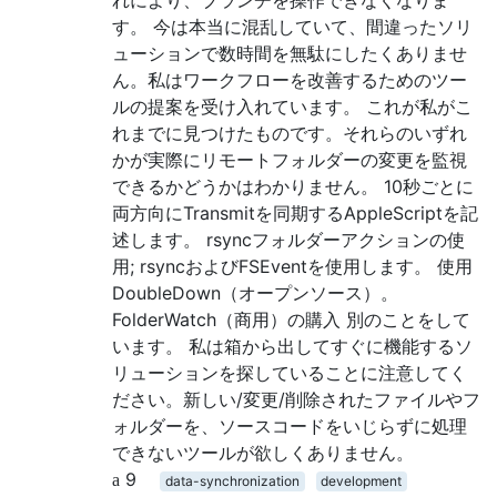
す。 今は本当に混乱していて、間違ったソリ
ューションで数時間を無駄にしたくありませ
ん。私はワークフローを改善するためのツー
ルの提案を受け入れています。 これが私がこ
れまでに見つけたものです。それらのいずれ
かが実際にリモートフォルダーの変更を監視
できるかどうかはわかりません。 10秒ごとに
両方向にTransmitを同期するAppleScriptを記
述します。 rsyncフォルダーアクションの使
用; rsyncおよびFSEventを使用します。 使用
DoubleDown（オープンソース）。
FolderWatch（商用）の購入 別のことをして
います。 私は箱から出してすぐに機能するソ
リューションを探していることに注意してく
ださい。新しい/変更/削除されたファイルやフ
ォルダーを、ソースコードをいじらずに処理
できないツールが欲しくありません。
9
data-synchronization
development