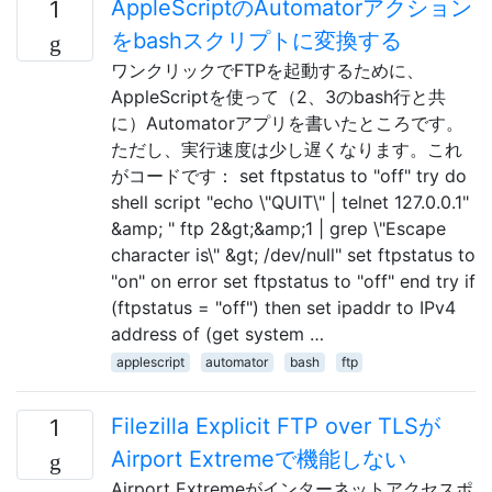
AppleScriptのAutomatorアクション
1
をbashスクリプトに変換する
ワンクリックでFTPを起動するために、
AppleScriptを使って（2、3のbash行と共
に）Automatorアプリを書いたところです。
ただし、実行速度は少し遅くなります。これ
がコードです： set ftpstatus to "off" try do
shell script "echo \"QUIT\" | telnet 127.0.0.1"
&amp; " ftp 2&gt;&amp;1 | grep \"Escape
character is\" &gt; /dev/null" set ftpstatus to
"on" on error set ftpstatus to "off" end try if
(ftpstatus = "off") then set ipaddr to IPv4
address of (get system …
applescript
automator
bash
ftp
Filezilla Explicit FTP over TLSが
1
Airport Extremeで機能しない
Airport Extremeがインターネットアクセスポ