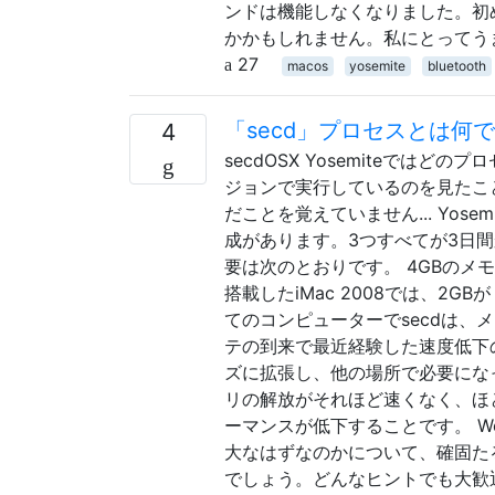
ンドは機能しなくなりました。初め
かかもしれません。私にとってう
27
macos
yosemite
bluetooth
「secd」プロセスとは何
4
secdOSX Yosemiteでは
ジョンで実行しているのを見たこ
だことを覚えていません... Yo
成があります。3つすべてが3日間
要は次のとおりです。 4GBのメモリを搭
搭載したiMac 2008では、2GBが 
てのコンピューターでsecdは、メ
テの到来で最近経験した速度低下
ズに拡張し、他の場所で必要にな
リの解放がそれほど速くなく、ほ
ーマンスが低下することです。 
大なはずなのかについて、確固た
でしょう。どんなヒントでも大歓迎