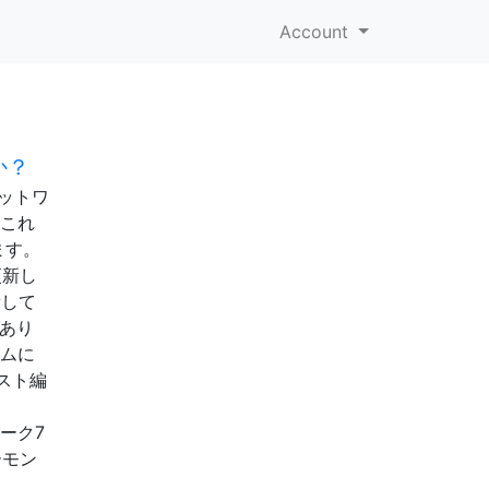
Account
か？
ネットワ
、これ
ます。
更新し
新して
があり
ラムに
スト編
ムワーク7
ーモン