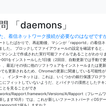
 「daemons」
た、着信ネットワーク接続が必要なのはなぜです
ップデートしたばかりで、再起動後、マシンが「rapportd」の着信
ました。 ブロックしてファイアウォールの設定を確認すると
rtd12月1日にマシン上で作成された実行可能ファイルであることがわかり
7-001をインストールした1日後（2回目、自動更新では手動で
）、最近/その頃に他のソフトウェアをインストールまたは更
eはいつでも更新されるため、Chromeの更新に関連している可能性
）。 インターネットは、これは、いくつかの銀行保護プログ
こにフィットしていないようだ、とバイナリの漠然としたテキ
ことを見ることができ
ameworks/Rapport.framework/Versions/A/Rapport（フレー
新します10月）では、これが新しいファーストパーティOSデ
apportdは何をしますか？