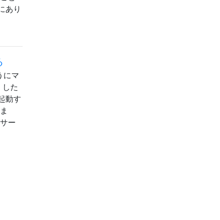
にあり
る
うにマ
。した
起動す
しま
r サー