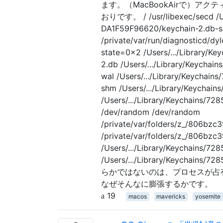
ます。（MacBookAirで）
おりです。 / /usr/libexec/secd /U
DA1F59F96620/keychain-2.db-shm 
/private/var/run/diagnosticd/dy
state=0x2 /Users/.../Library
2.db /Users/.../Library/Keych
wal /Users/.../Library/Keycha
shm /Users/.../Library/Keych
/Users/.../Library/Keychains
/dev/random /dev/random
/private/var/folders/z_/806b
/private/var/folders/z_/806bz
/Users/.../Library/Keychains
/Users/.../Library/Keychains
らかではないのは、プロセスが占
なぜそんなに膨張するかです。
19
macos
mavericks
yosemite