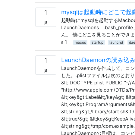
mysqlは起動時にどこで
1
起動時にmysqlを起動するMacbook
LaunchDaemons、.bash_pro
ん。 他にどこを見ることができ
1
macos
startup
launchd
da
LaunchDaemonの読み
1
LaunchDaemonを作成し
した。.plistファイルは次のとおりです。 &l
&lt;!DOCTYPE plist PUBLIC "-//
"http://www.apple.com/DTDs/Prope
&lt;key&gt;Label&lt;/key&gt; &lt
&lt;key&gt;ProgramArguments&lt;/
&lt;string&gt;/library/start.sh&lt
&lt;true/&gt; &lt;key&gt;KeepAliv
&lt;string&gt;/tmp/com.example.m
LaunchDaemonの目標は