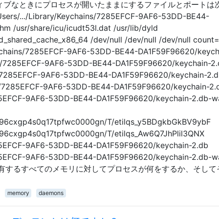
アクティブなときにプロセスが開いたままにするファイルとポートは
sers/.../Library/Keychains/7285EFCF-9AF6-53DD-BE44-
/usr/share/icu/icudt53l.dat /usr/lib/dyld
ld_shared_cache_x86_64 /dev/null /dev/null /dev/null count=
/Keychains/7285EFCF-9AF6-53DD-BE44-DA1F59F96620/keych
ains/7285EFCF-9AF6-53DD-BE44-DA1F59F96620/keychain-2.
ins/7285EFCF-9AF6-53DD-BE44-DA1F59F96620/keychain-2.d
ains/7285EFCF-9AF6-53DD-BE44-DA1F59F96620/keychain-2.
/7285EFCF-9AF6-53DD-BE44-DA1F59F96620/keychain-2.db-w
zc396cxgp4s0q17tpfwc0000gn/T/etilqs_y5BDgkbGkBV9ybF
c396cxgp4s0q17tpfwc0000gn/T/etilqs_Aw6Q7JhPlil3QNX
/7285EFCF-9AF6-53DD-BE44-DA1F59F96620/keychain-2.db
/7285EFCF-9AF6-53DD-BE44-DA1F59F96620/keychain-2.db-w
有するすべてのメモリに対してプロセスが何をするか、そして
memory
daemons