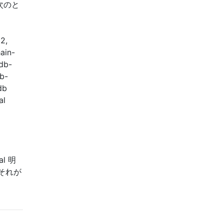
次のと
2,
ain-
db-
b-
db
al
al 明
それが