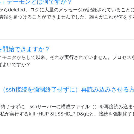
除済み」デーモンとは何ですか？
してからdeleted、ログに大量のメッセージが記録されていること
情報を見つけることができませんでした。誰もがこれが何をす
edを開始できますか？
ィビティモニタからして以来、それが実行されていません。プロセス
ればよいですか？
を（ssh接続を強制終了せずに）再読み込みさせる
のssh接続を終了せずに、sshサーバーに構成ファイル（）を再度読み込
するkill -HUP &lt;SSHD_PID&gt;と、接続を強制終