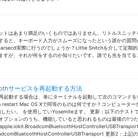
ットはあまり満足のいくものではありません。リトルスニッチ
すると、キーボード入力がスムーズになったという誰かの質問
arsecd実際に行うのでしょうか？Little Snitchを介して定期
ますが、それが何をするのか知りたいです。誰でも光を当てる
oothサービスを再起動する方法
サービスを再起動する場合は、単にターミナルを起動して次のコマンド
uetooth restart Mac OS Xで同等のものは何ですか？コンピュータ
起動したい。 を使用していYosemiteます。 更新：以下のテスト
オプションのうち、機能していると思われるものは最後の1つ
pple.iokit.BroadcomBluetoothHostControllerUSBTranspor
.BroadcomBluetoothHostControllerUSBTransport 更新2：上