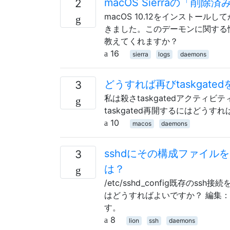
macOS Sierraの「削
2
macOS 10.12をインストール
きました。このデーモンに関する
教えてくれますか？
16
sierra
logs
daemons
どうすれば再びtaskgat
3
私は殺さtaskgatedアクテ
taskgated再開するにはどうす
10
macos
daemons
sshdにその構成ファイル
3
は？
/etc/sshd_config既存
はどうすればよいですか？ 編集：私が実行
す。
8
lion
ssh
daemons