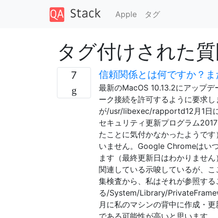
Apple
タグ
タグ付けされた質問
信頼関係とは何ですか？ま
7
最新のMacOS 10.13.2にア
ーク接続を許可するように要求し
が/usr/libexec/rappo
セキュリティ更新プログラム201
たことに気付かなかったようです
いません。Google Chrom
ます（最終更新日はわかりません
関連している示唆しているが、こ
集検査から、私はそれが参照する
る/System/Library/PrivateFr
月に私のマシンの背中に作成・更
である可能性が高いと思います。 r