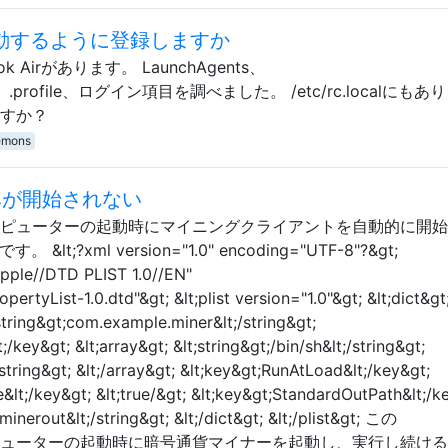
起動するように登録しますか
 Airがあります。 LaunchAgents、
file、.profile、ログイン項目を調べました。 /etc/rc.localにもあ
ますか？
emons
込みが開始されない
て、コンピューターの起動時にマイニングクライアントを自動的に開
t;?xml version="1.0" encoding="UTF-8"?&gt;
Apple//DTD PLIST 1.0//EN"
rtyList-1.0.dtd"&gt; &lt;plist version="1.0"&gt; &lt;dict&gt
;string&gt;com.example.miner&lt;/string&gt;
key&gt; &lt;array&gt; &lt;string&gt;/bin/sh&lt;/string&gt;
;/string&gt; &lt;/array&gt; &lt;key&gt;RunAtLoad&lt;/key&gt;
e&lt;/key&gt; &lt;true/&gt; &lt;key&gt;StandardOutPath&lt;/k
inerout&lt;/string&gt; &lt;/dict&gt; &lt;/plist&gt; この
、コンピューターの起動時に暗号通貨マイナーを起動し、実行し続け