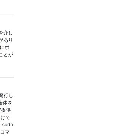
を介し
があり
的にポ
ことが
を発行し
ー全体を
で提供
だけで
t sudo
記のコマ