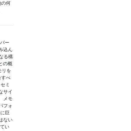
他の何
。
Sバー
み込ん
異なる構
との概
メモリを
3台すべ
ヨセミ
なサイ
、メモ
パフォ
なに巨
はない
してい