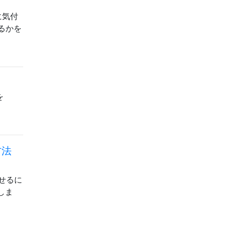
に気付
るかを
を
方法
ませるに
了しま