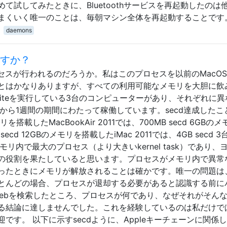
て試してみたときに、Bluetoothサービスを再起動したのは
まくいく唯一のことは、毎朝マシン全体を再起動することです
daemons
ですか？
どのプロセスが行われるのだろうか。私はこのプロセスを以前のMacO
とはかなりありますが、すべての利用可能なメモリを大胆に飲
semiteを実行している3台のコンピューターがあり、それぞれに
から1週間の期間にわたって稼働しています。secd達成したこ
載したMacBookAir 2011では、700MB secd 6GBの
secd 12GBのメモリを搭載したiMac 2011では、4GB secd 
モリ内で最大のプロセス（より大きいkernel task）であり、
の役割を果たしていると思います。プロセスがメモリ内で異常
ったときにメモリが解放されることは確かです。唯一の問題は
とんどの場合、プロセスが退却する必要があると認識する前に
Webを検索したところ、プロセスが何であり、なぜそれがそん
る結論に達しませんでした。これを経験しているのは私だけで
です。 以下に示すsecdように、Appleキーチェーンに関係