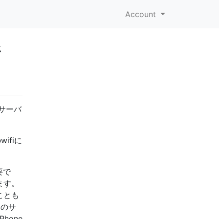
Account
ジ
ISサーバ
。
ifiに
要で
ます。
ことも
々のサ
hone