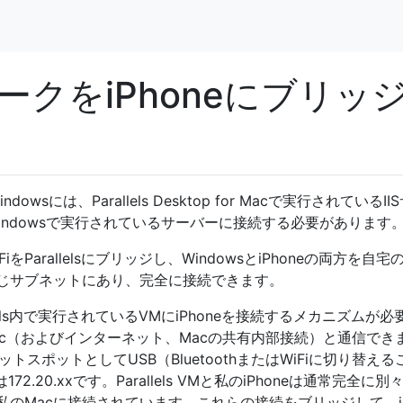
トワークをiPhoneにブリッ
dowsには、Parallels Desktop for Macで実行されているI
Windowsで実行されているサーバーに接続する必要があります
arallelsにブリッジし、WindowsとiPhoneの両方を自宅のw
じサブネットにあり、完全に接続できます。
els内で実行されているVMにiPhoneを接続するメカニズムが必
り、Mac（およびインターネット、Macの共有内部接続）と通信でき
ットスポットとしてUSB（BluetoothまたはWiFiに切り替える
.20.xxです。Parallels VMと私のiPhoneは通常完全に別
のMacに接続されています。これらの接続をブリッジして、iP