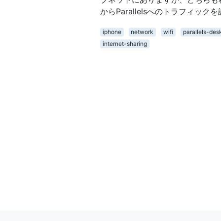
からParallelsへのトラフィッ
iphone
network
wifi
parallels-des
internet-sharing