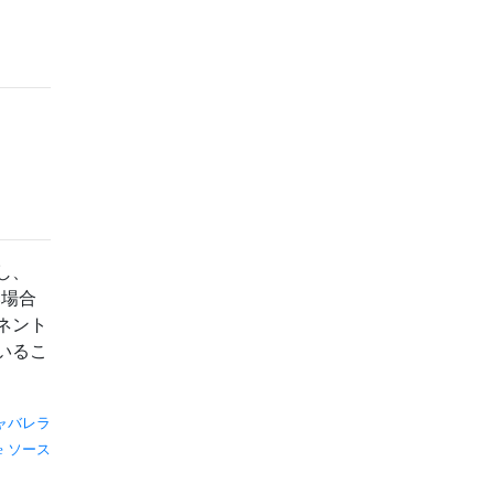
し、
い場合
ネント
いるこ
ャバレラ
ソース