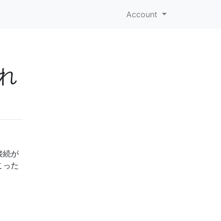
Account
れ
接続が
こった