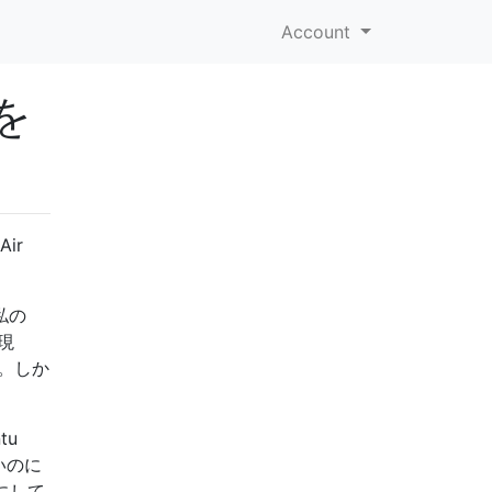
Account
ルを
Air
私の
現
ます。しか
tu
いのに
うにして