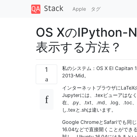
Apple
タグ
OS XのIPython
表示する方法？
私のシステム：OS X El Capitan 10.1
1
2013-Mid。
インターネットブラウザにLaTe
Jupyterには、.texビューア
在、.py、.txt、.md、.log、.t
し.texと.shは違います。
Google ChromeとSafariでも同
16.04などで直接開くことができる
対し、Ubuntu 16.04にはあ