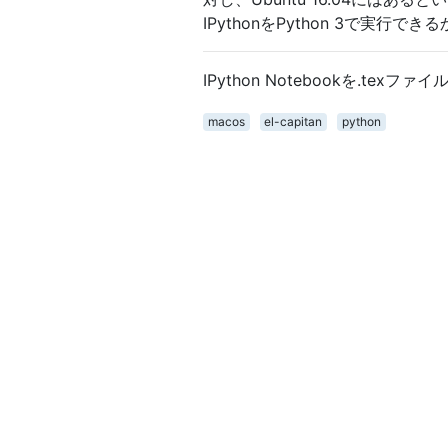
IPythonをPython 3で実行で
IPython Notebookを.t
macos
el-capitan
python