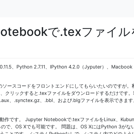
-Notebookで.texファイ
1.5、Python 2.7.11、IPython 4.2.0（Jyputer）、Macbook 
Xのソースコードをフロントエンドにしてもらいたいのですが。
はなく、クリックすると.texファイルをダウンロードするだけです。
oc、.aux、.synctex.gz、.bbl、および.blgファイルを表示でき
じ動作です。 Jupyter Notebookで.texファイルをLinux、Kubun
ので、OS Xでも可能です。 問題は、OS XにはPython 3がな
るということです。 システムPythonなしで、システム内でどのよ