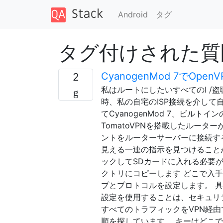
Android
タグ
タグ付けされた質問 
CyanogenMod 7でO
2
私はルートにしたいすべてのI /
時、私の自宅のISP接続を介して自分
てCyanogenMod 7、ビルト
TomatoVPNを搭載したルータ
ントをルーターサーバーに接続す
見える一連の指示を見つけること
ックしてSDカードに入れる必要があり
クトリにコピーします どこで入
プとプロトコルを設定します。 
設定を使用することは、セキュリ
すべてのトラフィックをVPN経
順を探しています。 キーはどこ