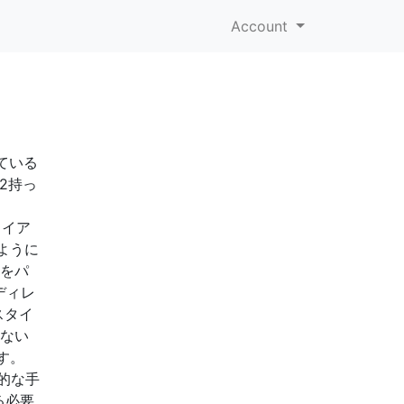
Account
ている
G2持っ
ライア
ように
ーをパ
ディレ
スタイ
しない
す。
的な手
る必要