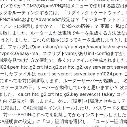
インですか？CM7のOpenVPN詳細メニューで使用する設定は
ックをルーティングするには、「リダイレクトゲートウェイ」
PNのBasicおよびAdvancedの設定は？「インターネットト
アントに指示しますか？」「DNSへの応答」？ 更新： 私は
失敗しました。ルーターまたは電話でキーを生成する方法はな
しようとしました。これらの指示に従ってキーを生成しようとし
の/usr/share/doc/openvpn/examples/easy-rsa
envpn-2.0/easy-rsa、スクリプトvarsがありinit-configます
指示を見つけた方が便利で、多くのファイルが生成されました
024.pem htc_g2.crt htc_g2.csr htc_g2.key server.crt server
ーしたファイルは ca.crt server.crt server.key dh1024.pem
、最初にすべてを前に剥ぎ取ります。ルーターサーバーが起動し、 
の長さ0 ステータスの下。サーバーが動作していると思いますか？ 次
rt htc_g2.crt htc_g2.key server.crt ta.key 
向で意見が一致しません。次に、[設定]→[場所とセキュリテ
ル]に移動し、CA証明書をインストールしたり、パスワードを追
前-----BEGINにすべてを削除してからインストールしました
、「CA証明書の設定」に「ca」証明書を選択し、「ユーザー証明