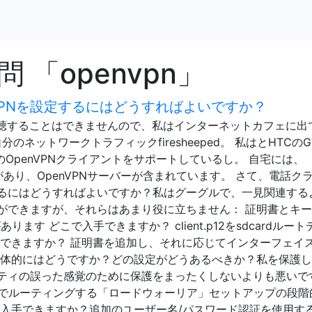
「openvpn」
penVPNを設定するにはどうすればよいですか？
盗聴することはできませんので、私はインターネットカフェに出
のネットワークトラフィックfiresheeped。 私はとHTCの
インのOpenVPNクライアントをサポートしているし。 自宅には、
ーがあり、OpenVPNサーバーが含まれています。 さて、電話ク
るにはどうすればよいですか？私はグーグルで、一見関連する
ができますが、それらはあまり役に立ちません： 証明書とキ
ます どこで入手できますか？ client.p12をsdcardルート
手できますか？ 証明書を追加し、それに応じてインターフェイ
具体的にはどうですか？どの設定がどうあるべきか？私を保護
ティの誤った感覚のために保護をまったくしないよりも悪いで
由でルーティングする「ロードウォーリア」セットアップの段階
で入手できますか？追加のユーザー名/パスワード認証を使用す