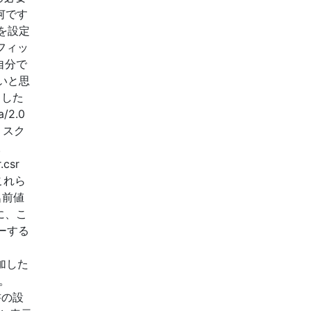
何です
を設定
ラフィッ
自分で
いと思
ました
/2.0
が、スク
。
.csr
 これら
名前値
に、こ
コピーする
加した
。
書の設