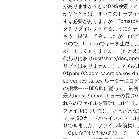
がありますか？どのDNS検索ドメ
か？たとえば、すべてのトラフィ
する必要がありますか？TomatoV
クをリダイレクトするようにクライ
もう一度試してみましたが、再び
うので、Ubuntuでキーを生成
が、正しくありません。（たとえば、フォルダは
代わりにあり/usr/share/doc/op
リプトはありません。）これらの
01.pem 02.pem ca.crt ca.key dh1
server.key ta.key ルーターにコピ
の指示-----BEGINに従って
最大bcast / mcastキュー
れらのファイルを電話にコピーしました。 ca.c
ファイルについては、さまざまな方
ィ]→[SDカードからインストー
りできました。ファイルを編集し、
「OpenVPN VPNの追加」で