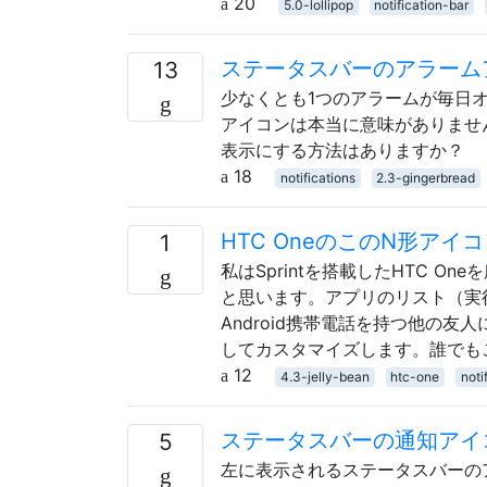
20
5.0-lollipop
notification-bar
ステータスバーのアラーム
13
少なくとも1つのアラームが毎日
アイコンは本当に意味がありません。 An
表示にする方法はありますか？
18
notifications
2.3-gingerbread
HTC OneのこのN形アイ
1
私はSprintを搭載したHTC 
と思います。アプリのリスト（実
Android携帯電話を持つ他の
してカスタマイズします。誰でも
12
4.3-jelly-bean
htc-one
noti
ステータスバーの通知アイ
5
左に表示されるステータスバーの