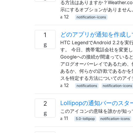
る方法はありますか？Weathe
示にするオプションがありません
12
notification-icons
どのアプリが通知を作成し
1
HTC LegendでAndroid
す。 今日、携帯電話会社を変更
Googleへの接続が間違ってい
アログオーバーレイであるため、
あるか、何らかの詐欺であるかを
スを特定する方法についてのアイ
12
notifications
notification-icons
Lollipopの通知バーの
2
このアイコンの意味を誰かが知っていま
11
5.0-lollipop
notification-icons