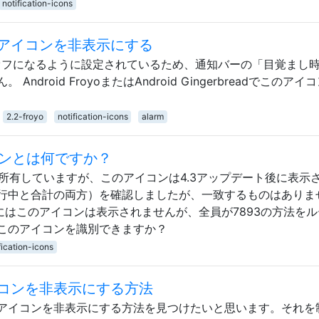
notification-icons
アイコンを非表示にする
オフになるように設定されているため、通知バーの「目覚まし
droid FroyoまたはAndroid Gingerbreadでこのアイ
2.2-froyo
notification-icons
alarm
コンとは何ですか？
Oneを所有していますが、このアイコンは4.3アップデート後に表示
行中と合計の両方）を確認しましたが、一致するものはありま
友人にはこのアイコンは表示されませんが、全員が7893の方法を
このアイコンを識別できますか？
fication-icons
コンを非表示にする方法
アイコンを非表示にする方法を見つけたいと思います。それを