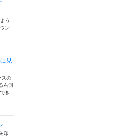
す
のよう
ダウン
うに見
ラスの
る右側
除でき
ン
の矢印