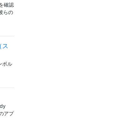
を確認
彼らの
（ス
シンボル
dy
のアプ