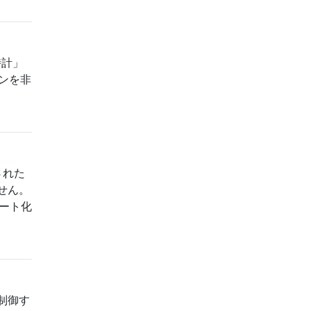
時計」
コンを非
された
せん。
ルート化
制御す