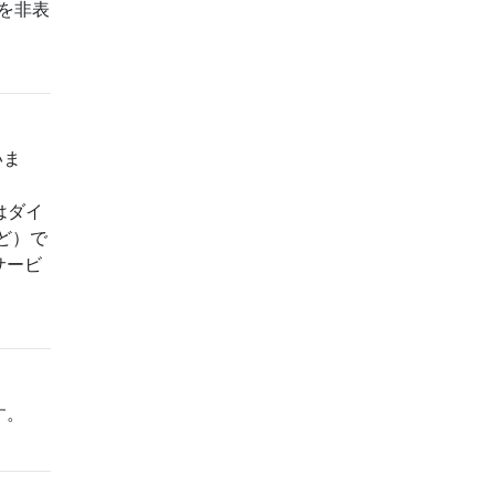
ンを非表
いま
はダイ
ど）で
サービ
す。