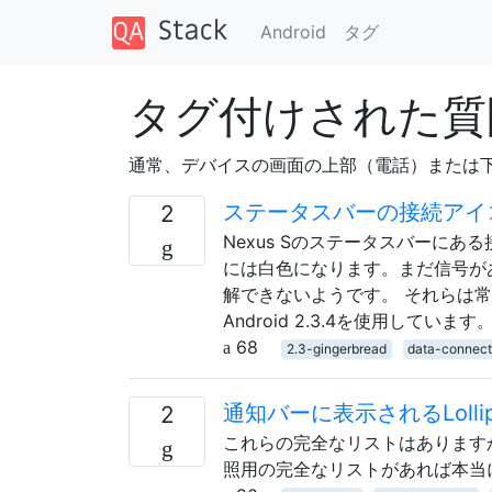
Android
タグ
タグ付けされた質問 「n
通常、デバイスの画面の上部（電話）または
ステータスバーの接続アイ
2
Nexus Sのステータスバーにあ
には白色になります。まだ信号が
解できないようです。 それらは
Android 2.3.4を使用しています
68
2.3-gingerbread
data-connect
通知バーに表示されるLoll
2
これらの完全なリストはあります
照用の完全なリストがあれば本当