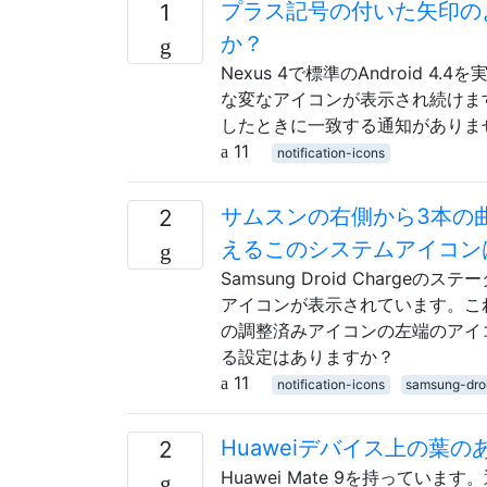
プラス記号の付いた矢印の
1
か？
Nexus 4で標準のAndroid
な変なアイコンが表示され続けま
したときに一致する通知がありま
11
notification-icons
サムスンの右側から3本の
2
えるこのシステムアイコン
Samsung Droid Char
アイコンが表示されています。こ
の調整済みアイコンの左端のアイ
る設定はありますか？
11
notification-icons
samsung-dro
Huaweiデバイス上の葉
2
Huawei Mate 9を持って