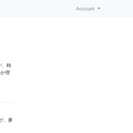
Account
」
が、時
のか理
が、参