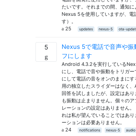
たいです。それまでの間、通知に
Nexus 5を使用していますが
す）。
25
updates
nexus-5
ota-updat
Nexus 5で電話で音声
5
フにします
Android 4.3.2を実行して
にし、電話で音や振動をトリガー
にして電話の音をオンのままにす
用の独立したスライダーはなく、Au
回答を試しましたが、設定はありま
も振動は止まりません。個々のアプ
レーションの設定はありません。
れは私が望んでいることではあり
ーションは必要ありません。
24
notifications
nexus-5
audio