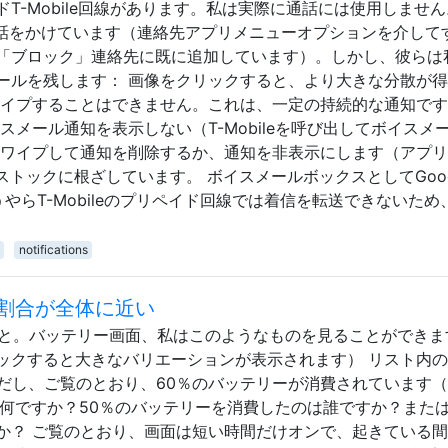
T-Mobile回線があります。私は実際に通話には使用しませ
電話をかけています（連絡先アプリメニューオプションを介して
「ブロック」連絡先に既に追加しています）。しかし、彼らは
ールを残します： 画像をクリックすると、より大きな分散が
ワイプすることはできません。これは、一定の持続的な通知です
スメール通知を表示しない（T-Mobileを呼び出してボイスメ
スワイプして通知を削除するか、通知を非表示にします（アプ
ストックに根ざしています。 ボイスメールボックスとしてGoog
うやらT-Mobileのプリペイド回線では着信を転送できないため
notifications
割合が全体に近い
5を見ると。バッテリー画面、私はこのようなものを見ることができ
ックすると大きなバリエーションが表示されます） リスト内
ただし、ご覧のとおり、60％のバッテリーが消費されています
は何ですか？50％のバッテリーを消費したのは誰ですか？また
か？ ご覧のとおり、画面は短い時間だけオンで、起きている