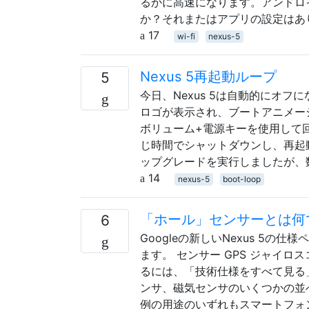
るかに高速になります。アンドロ
か？それまたはアプリの設定はあ
17
wi-fi
nexus-5
Nexus 5再起動ループ
5
今日、Nexus 5は自動的にオフ
ロゴが表示され、ブートアニメー
ボリューム+電源キーを使用して
じ時間でシャットダウンし、再起動
ップグレードを実行しましたが、
14
nexus-5
boot-loop
「ホール」センサーとは何
6
Googleの新しいNexus 5の
ます。 センサー GPS ジャイロ
るには、「技術仕様をすべて見る
ンサ、磁気センサのいくつかの並
例の用途のいずれもスマートフォ