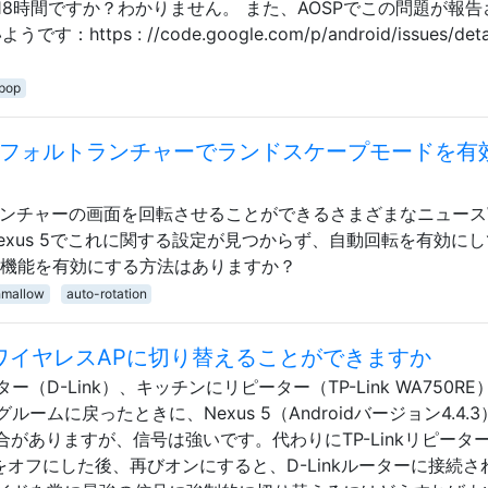
8時間ですか？わかりません。 また、AOSPでこの問題が報告
tps : //code.google.com/p/android/issues/detai
ipop
llowのデフォルトランチャーでランドスケープモードを有
lowでは、ランチャーの画面を回転させることができるさまざまなニュース
exus 5でこれに関する設定が見つからず、自動回転を有効に
の機能を有効にする方法はありますか？
hmallow
auto-rotation
号でワイヤレスAPに切り替えることができますか
D-Link）、キッチンにリピーター（TP-Link WA750RE
ムに戻ったときに、Nexus 5（Androidバージョン4.4.3
合がありますが、信号は強いです。代わりにTP-Linkリピータ
iをオフにした後、再びオンにすると、D-Linkルーターに接続さ