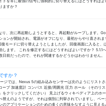
イドを常に最強の信号に強制的に切り替えるにはどうすればよ
りますか？
になり、次に再起動しようとすると、再起動がループします。Goo
ションが開始され、電源がオフになり、最初からやり直されま
回復モードに切り替えようとしましたが、回復画面に入ると、
します。 これを修正するにはどうすればよいですか？ 5.1.1
数日前だったので、それが関連するかどうかはわかりません。
ですか？
仕様ページでは、Nexus 5の組み込みセンサーは次のようにリスト
スコープ 加速度計 コンパス 近接/周囲光 圧力 ホール （そのリ
」をクリックしてください） 見上げるウィキペディア上のホ
べ替えのようですが、それは個別に列挙されていますし、ペー
ンのアプリケーションのための多くの意味をなすように見える