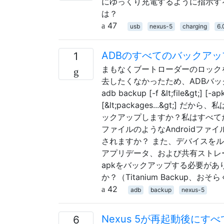
にゆっくり充電するように指示する
は？
47
usb
nexus-5
charging
6.
ADBのすべてのバックア
1
まもなくブートローダーのロックを
去したくなかったため、ADBバ
adb backup [-f &lt;file&gt;] [-a
[&lt;packages...&gt
ックアップしますか？私はすべて
ファイルのようなAndroidフ
されますか？ また、デバイスを
アプリデータ、および共有ストレ
apkをバックアップする必要があ
か？（Titanium Backup、
42
adb
backup
nexus-5
Nexus 5が再起動後にす
6