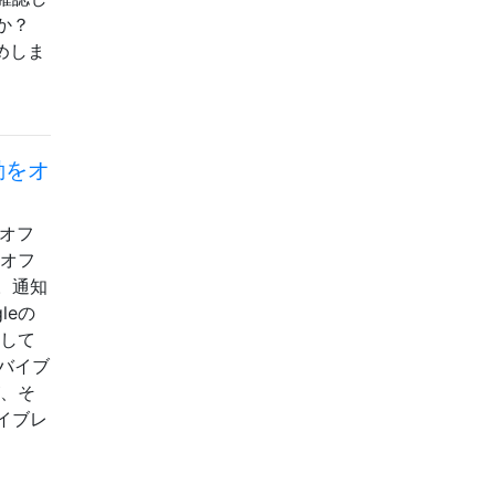
か？
めしま
動をオ
をオフ
をオフ
。通知
leの
定して
はバイブ
が、そ
イブレ