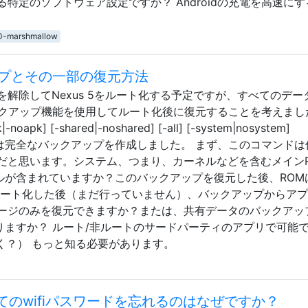
特定のソフトウェア設定ですか？ Androidの充電を高速にす
0-marshmallow
ップとその一部の復元方法
解除してNexus 5をルート化する予定ですが、すべてのデー
ックアップ機能を使用してルート化後に復元することを考えまし
pk|-noapk] [-shared|-noshared] [-all] [-system|nosystem]
;] だから、私は完全なバックアップを作成しました。 まず、このコマンド
だと思います。システム、つまり、カーネルなどを含むメインR
ァイルが含まれていますか？このバックアップを復元した後、ROM
ルート化した後（まだ行っていません）、バックアップからア
ージのみを復元できますか？または、共有データのバックアッ
りますか？ ルート/非ルートのサードパーティのアプリで可能
おそらく？） もっと知る必要があります。
べてのwifiパスワードを忘れるのはなぜですか？