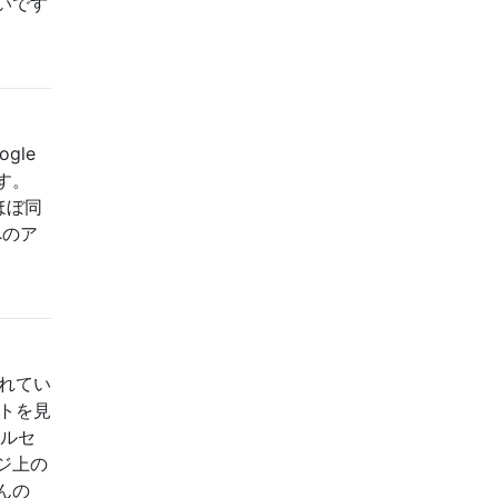
いです
gle
す。
ほぼ同
へのア
されてい
ストを見
ールセ
ジ上の
んの