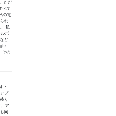
ん。ただ
すべて
私の電
得られ
。 私
ールボ
リなど
le
、その
ます：
のアプ
（残り
は、ア
間も同