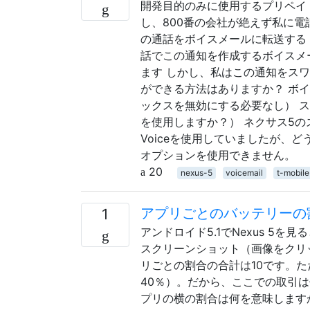
開発目的のみに使用するプリペイド
し、800番の会社が絶えず私に
の通話をボイスメールに転送する
話でこの通知を作成するボイスメ
ます しかし、私はこの通知をス
ができる方法はありますか？ ボイ
ックスを無効にする必要なし） 
を使用しますか？） ネクサス5の
Voiceを使用していましたが、ど
オプションを使用できません。
20
nexus-5
voicemail
t-mobile
アプリごとのバッテリーの
1
アンドロイド5.1でNexus 
スクリーンショット（画像をクリ
リごとの割合の合計は10です。
40％）。だから、ここでの取引
プリの横の割合は何を意味します