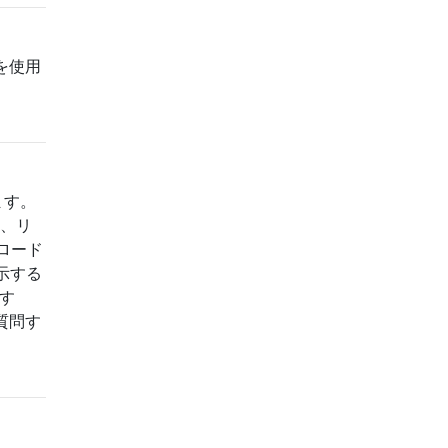
を使用
ります。
合、リ
ロード
示する
ます
で質問す