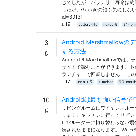
じでしたが、バッテリー寿命は約1
したが、Googleの誰も気にしないようです：ht
id=80131
19
battery-life
nexus-5
5.1-loll
Android Marshma
3
する方法
Android 6 Marshmal
サイトで読むことができます。 N
ランチャーで回転しません。 こ
17
nexus-5
launcher
6.0-mars
Androidは最も強い信
10
リビングルームにワイヤレスルーター（
ります。キッチンに行ってリビングルー
Linkルーターに切り替わらない場
続されたままになります。 Wi-F