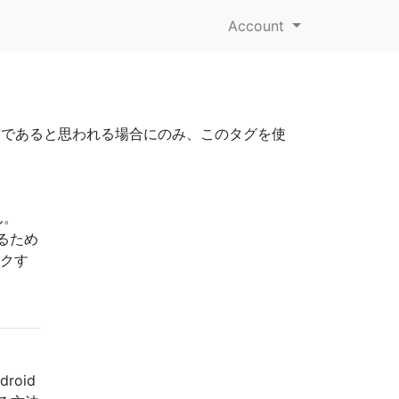
Account
 5に固有であると思われる場合にのみ、このタグを使
ん。
るため
ックす
oid