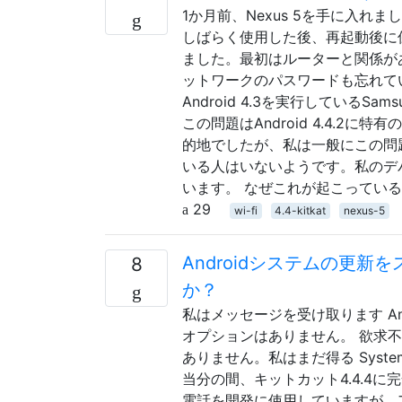
1か月前、Nexus 5を手に入れました。
しばらく使用した後、再起動後に保
ました。最初はルーターと関係が
ットワークのパスワードも忘れて
Android 4.3を実行しているSa
この問題はAndroid 4.4.2
的地でしたが、私は一般にこの問題
いる人はいないようです。私のデ
います。 なぜこれが起こってい
29
wi-fi
4.4-kitkat
nexus-5
Androidシステムの更
8
か？
私はメッセージを受け取ります Androi
オプションはありません。 欲求
ありません。私はまだ得る System
当分の間、キットカット4.4.4
電話を開発に使用していますが、