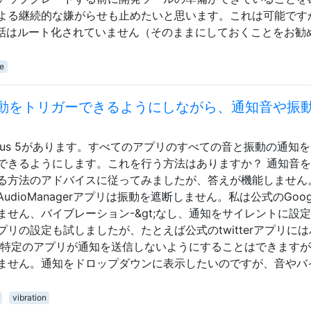
よる継続的な嫌がらせも止めたいと思います。これは可能です
、電話はルート化されていません（そのままにしておくことをお勧
e
や振動をトリガーできるようにしながら、通知音や振
いるNexus 5があります。すべてのアプリのすべての音と振動の通知
できるようにします。これを行う方法はありますか？ 通知音
る方法のアドバイスに従ってみましたが、答えが機能しません
dioManagerアプリは振動を遮断しません。私は公式のGoog
せん、バイブレーション-&gt;なし、通知をサイレントに設
リの設定も試しましたが、たとえば公式のtwitterアプリに
 特定のアプリが通知を送信しないようにすることはできます
ません。通知をドロップダウンに表示したいのですが、音やバ
vibration