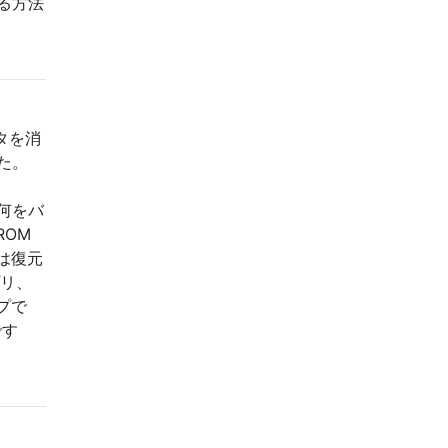
る方法
タを消
た。
は何をバ
OM
は復元
プリ、
プで
です