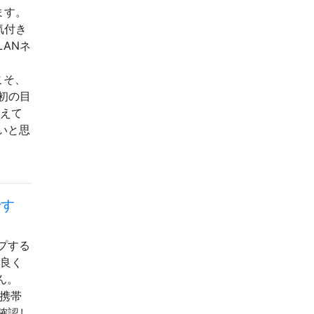
います。
気付き
ANネ
、
らこそ、
最初の目
抱えて
いと思
です
ップする
は良く
せん。
？携帯
確認し