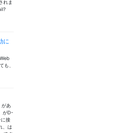
されま
l?
効に
Web
しても、
）があ
）がD-
ーに接
れ、は