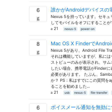
誰かがAndroidデバイ
6
Nexus 5を持っています。セ
してモバイルをオフにすることが
21
nexus-5
power-on
Mac OS X FinderでA
8
Nexus 5があり、Android F
それは機能していますが、私には
ストビューのみが表示され、サム
したい場合、携帯電話がFinde
必要があります。 たぶん、Samba
か？ PS：私はすでにこの質問をapp
ることを勧めました...
21
usb
nexus-5
file-transfer
ボイスメール通知を無効に
6