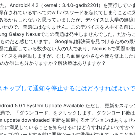
Android4.4.2（kernel：3.4.0-gadb2201）を実行して
存されているすべてのwifiパスワードを忘れてしまうことに
あるかもしれないと思っていましたが、デバイスは大学の無線L
いたので、問題にはなりません。このデバイスを入手する前に
msung Galaxy Nexusでこの問題は発生しませんでした。だか
に特有のものだと感じています。 Googleは解決策を見つけるための
に直面している数少ない人の1人であり、Nexus 5で問題を
バイスを再起動しますが、むしろ面倒な小さな不便を修正した
るのか誰にも分かりますか？解決策はありますか？
新をスキップして通知を停止するにはどうすればよい
d 5.0.1 System Update Available ただし、更新をスキ
不満で、「ダウンロード」をクリックします。ダウンロード後
 update downloaded 更新を回避するオプションはありま
に完全に満足していることを知らせるにはどうすればよいですか
アップグレードする前に開発ツールの準備ができていることを