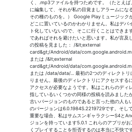
く、.mp3ファイルを持つためです。（たとえば
に編集して、それが私の目覚ましアラームにな
その種のものを。） Google Playミュージッ
どこに置いているのかわかりません。私はデバ
ト化していないので、そこに行くことはできま
であればそれを避けたいと思います。私が言及
の投稿を見ました： /&lt;external
card&gt;/Android/data/com.google.android.m
または /&lt;external
card&gt;/Android/data/com.google.android.mu
または /data/data/... 最初の2つのディレク
りません。最後のディレクトリにアクセスする
アクセスが必要なようです。私はこれらのディ
指しているいくつかの同様の投稿を読みました
古いバージョンのものであると言った他の人も
のバージョンは6.0.1984S.2219729です。そ
重要な場合、私はサムスンギャラクシーS4とAndr
ジョンを持っています5.0.1 これらのアプリが
くプレイすることを拒否するのは本当に不快で