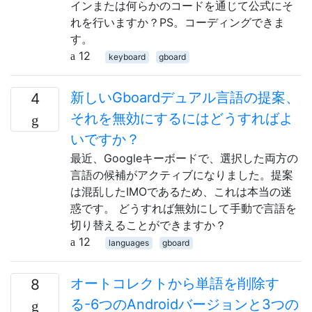
インまたは何らかのコードを通じて公式にそ
れを行いますか？PS。コーディングできま
す。
12
keyboard
gboard
新しいGboardデュアル言語の提案、
4
それを無効にするにはどうすればよ
いですか？
最近、Googleキーボードで、選択した両方の
言語の候補がアクティブになりました。提案
は混乱したIMOであるため、これは本当の迷
惑です。 どうすれば無効にして手動で言語を
切り替えることができますか？
12
languages
gboard
オートコレクトから単語を削除す
8
る-6つのAndroidバージョンと3つの