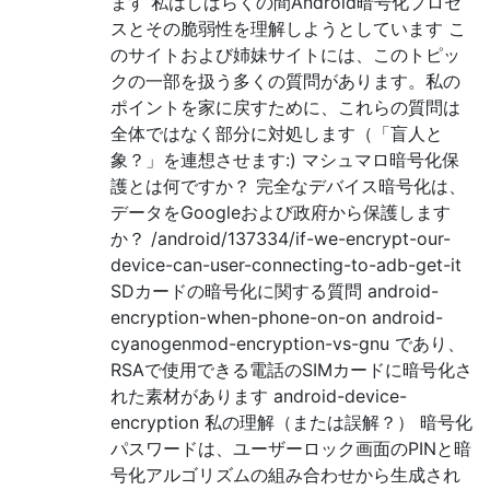
ます 私はしばらくの間Android暗号化プロセ
スとその脆弱性を理解しようとしています こ
のサイトおよび姉妹サイトには、このトピッ
クの一部を扱う多くの質問があります。私の
ポイントを家に戻すために、これらの質問は
全体ではなく部分に対処します（「盲人と
象？」を連想させます:) マシュマロ暗号化保
護とは何ですか？ 完全なデバイス暗号化は、
データをGoogleおよび政府から保護します
か？ /android/137334/if-we-encrypt-our-
device-can-user-connecting-to-adb-get-it
SDカードの暗号化に関する質問 android-
encryption-when-phone-on-on android-
cyanogenmod-encryption-vs-gnu であり、
RSAで使用できる電話のSIMカードに暗号化さ
れた素材があります android-device-
encryption 私の理解（または誤解？） 暗号化
パスワードは、ユーザーロック画面のPINと暗
号化アルゴリズムの組み合わせから生成され