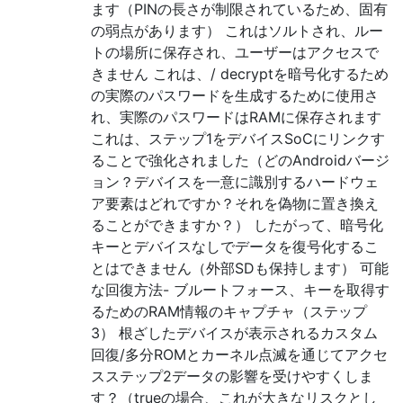
ます（PINの長さが制限されているため、固有
の弱点があります） これはソルトされ、ルー
トの場所に保存され、ユーザーはアクセスで
きません これは、/ decryptを暗号化するため
の実際のパスワードを生成するために使用さ
れ、実際のパスワードはRAMに保存されます
これは、ステップ1をデバイスSoCにリンクす
ることで強化されました（どのAndroidバージ
ョン？デバイスを一意に識別するハードウェ
ア要素はどれですか？それを偽物に置き換え
ることができますか？） したがって、暗号化
キーとデバイスなしでデータを復号化するこ
とはできません（外部SDも保持します） 可能
な回復方法- ブルートフォース、キーを取得す
るためのRAM情報のキャプチャ（ステップ
3） 根ざしたデバイスが表示されるカスタム
回復/多分ROMとカーネル点滅を通じてアクセ
スステップ2データの影響を受けやすくしま
す？（trueの場合、これが大きなリスクとし