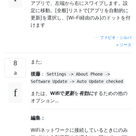
アプリで、左端から右にスワイプします。設
定に移動。[全般]リストで[アプリを自動的に
更新]を選択し、[Wi-Fi経由のみ]のドットを付
けます
—
ファビオ・シルバ
ソース
また;
8
後藤
：
Settings -> About Phone ->
Software Update -> Auto Update checked
または、
Wifiで
更新
を
有効に
するための他の
オプション...
編集：
WiFiネットワークに接続しているときにのみ