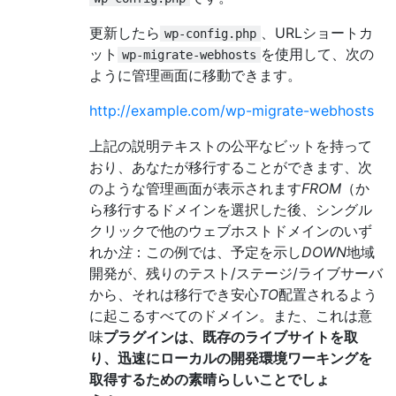
register_webhost
(
'live'
,
array
(
更新したら
、URLショートカ
'name'
wp-config.php
=>
'Example Live Site'
,
ット
'rootdir'
=>
'/home/example/public_html
を使用して、次の
wp-migrate-webhosts
'password'
=>
'%asd59kar12*fr'
,
ように管理画面に移動できます。
'domain'
=>
'www.example.com'
,
));
http://example.com/wp-migrate-webhosts
require_once
(
ABSPATH 
.
'wp-content/plugins
上記の説明テキストの公平なビットを持って
おり、あなたが移行することができます、次
のような管理画面が表示されます
FROM
（か
ら移行するドメインを選択した後、シングル
クリックで他のウェブホストドメインのいず
れか
注
：この例では、予定を示し
DOWN
地域
開発が、残りのテスト/ステージ/ライブサーバ
から、それは移行でき安心
TO
配置されるよう
に起こるすべてのドメイン。また、これは意
味
プラグインは、既存のライブサイトを取
り、迅速にローカルの開発環境ワーキングを
取得するための素晴らしいことでしょ