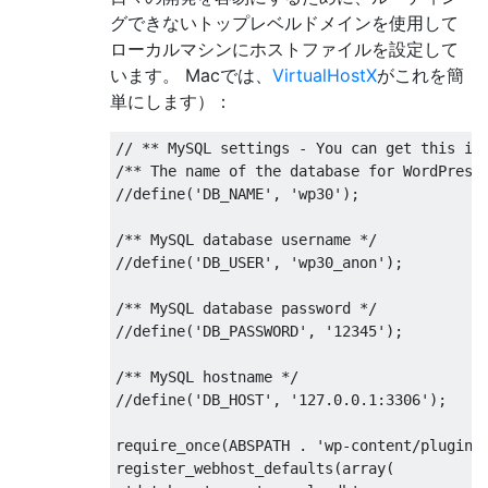
グできないトップレベルドメインを使用して
ローカルマシンにホストファイルを設定して
います。 Macでは、
VirtualHostX
がこれを簡
単にします）：
// ** MySQL settings - You can get this in
/** The name of the database for WordPress
//define('DB_NAME', 'wp30');
/** MySQL database username */
//define('DB_USER', 'wp30_anon');
/** MySQL database password */
//define('DB_PASSWORD', '12345');
/** MySQL hostname */
//define('DB_HOST', '127.0.0.1:3306');
require_once
(
ABSPATH 
.
'wp-content/plugins
register_webhost_defaults
(
array
(