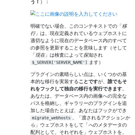
う！
）：
明確でない場合、このコンテキストでの「
移
行
」は、現在定義されているウェブホストに
適切なように現在のデータベース内のすべて
の参照を更新することを意味します（そして
「
現在
」は検査によって
探知
され
ます）
$_SERVER['SERVER_NAME']
プラグインの素晴らしい点は、いくつかの基
本的な移行を実装する
ことです
が、
誰でもそ
れをフックして独自の移行を実行できます
。
あなたは、データベース内の画像への完全な
パスを格納し、ギャラリーのプラグインを追
加した場合たとえば、あなたはフックができ
、「渡されるアクション
か
migrate_webhosts
ら
」ウェブホストをして「
へ
のメタデータの
配列として、それぞれを」ウェブホストを、