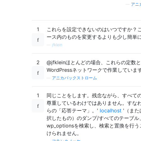
—
アニ
1
これらを設定できないのはいつですか？
ース内のものを変更するよりも少し簡単
—
jfklein
2
@jfkleinほとんどの場合、これらの定
WordPressネットワークで作業していま
—
アニカバックストローム
1
同じことをします。残念ながら、すべて
尊重しているわけではありません。すなわち
らの「応答テーマ」。'
localhost
'（また
択したもの）のダンプ/すべてのテーブル
wp_optionsを検索し、検索と置換を
けられません。