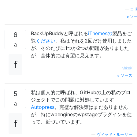
—
コ
ソ
BackUpBuddyと呼ばれる
iThemesの
製品をご
6
覧
ください
。私はそれを2回だけ使用しました
が、そのたびに1つか2つの問題がありました
が、全体的には有望に見えます。
—
MikeK
ソース
私は個人的に呼ばれ、GitHubの上の私のプロ
5
ジェクトでこの問題に対処しています
Autopress
。完璧な解決策はまだありません
が、特にwpengineのwpstageプラグインを使
って、近づいています。
—
ヴィッド・ルーサー