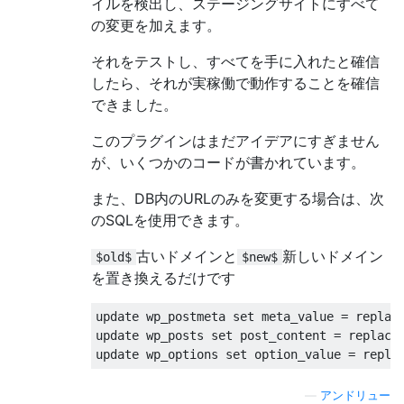
イルを検出し、ステージングサイトにすべて
の変更を加えます。
それをテストし、すべてを手に入れたと確信
したら、それが実稼働で動作することを確信
できました。
このプラグインはまだアイデアにすぎません
が、いくつかのコードが書かれています。
また、DB内のURLのみを変更する場合は、次
のSQLを使用できます。
古いドメインと
新しいドメイン
$old$
$new$
を置き換えるだけです
update
 wp_postmeta 
set
 meta_value 
=
 replac
update
 wp_posts 
set
 post_content 
=
 replace
update
 wp_options 
set
 option_value 
=
 repla
—
アンドリュー