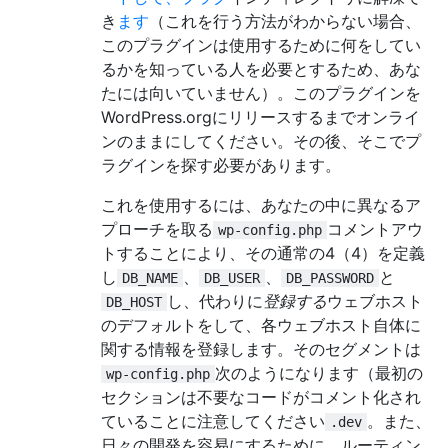
き
ます
（これを行う方法がわからない場合、
このプラグインは使用するために何をしてい
るかを知っている人を必要とするため、あな
たには向いていません）。このプラグインを
WordPress.orgにリリースするまでオンライ
ンのままにしてください。その後、そこでプ
ラグインを探す必要があります。
これを使用するには、あなたの中に異なるア
プローチを取る
コメントアウ
wp-config.php
トすることにより、その通常の4（4）を定義
し
、
、
と
DB_NAME
DB_USER
DB_PASSWORD
し、代わりに
登録する
ウェブホスト
DB_HOST
のデフォルトをして、各ウェブホスト自体に
関する情報を登録します。そのセグメントは
次のようになります（最初の
wp-config.php
セクションは不要なコードがコメント化され
ていることに注意してください
。また、
.dev
日々の開発を容易にするために、ルーティン