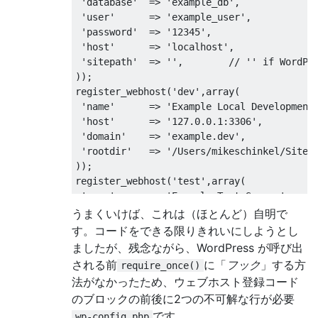
'database'
=>
'example_db'
,
'user'
=>
'example_user'
,
'password'
=>
'12345'
,
'host'
=>
'localhost'
,
'sitepath'
=>
''
,
// '' if WordPr
));
register_webhost
(
'dev'
,
array
(
'name'
=>
'Example Local Development
'host'
=>
'127.0.0.1:3306'
,
'domain'
=>
'example.dev'
,
'rootdir'
=>
'/Users/mikeschinkel/Sites
));
register_webhost
(
'test'
,
array
(
'name'
=>
'Example Test Server'
,
'rootdir'
=>
'/home/example/public_html
うまくいけば、これは（ほとんど）自明で
'domain'
=>
'test.example.com'
,
す。コードをできる限りきれいにしようとし
));
ましたが、残念ながら、WordPress が呼び出
register_webhost
(
'stage'
,
array
(
される前
に「
フック
」する方
require_once()
'name'
=>
'Example Staging Server'
,
法がなかったため、ウェブホスト登録コード
'rootdir'
=>
'/home/example/public_html
のブロックの前後に2つの不可解な行が必要
'domain'
=>
'stage.example.com'
,
です。
));
wp-config.php