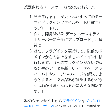
想定されるユースケースは次のとおりです。
開発者はまず、変更されたすべてのテー
マとプラグインファイルをFTP経由でア
ップロードし、
次に、開発MySQLデータベースをテス
トサーバーに完全にアップロードし、最
後に
次に
、プラグインを実行して、以前のド
メインからの参照を新しいドメインに移
行します。（私のプラグインがない
では
ない
生のデータを新しいデータベースフ
ィールドやテーブルのマージを解決しよ
うとすると、
それは
私が解決するかどう
かはわかりませんはるかに大きな問題で
す。）
私のウェブサイトから
プラグイン
を
ダウンロ
ードして、プラグ
インディレクトリに解凍で