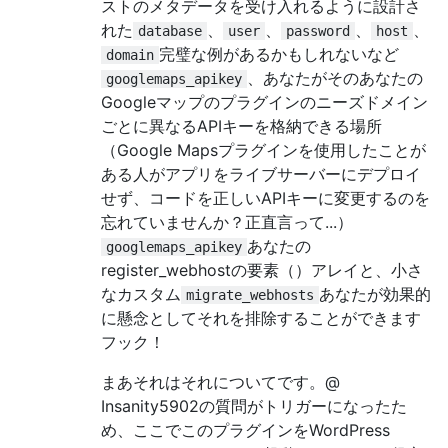
ストのメタデータを受け入れるように設計さ
れた
、
、
、
、
database
user
password
host
完璧な例があるかもしれないなど
domain
、あなたがそのあなたの
googlemaps_apikey
Googleマップのプラグインのニーズドメイン
ごとに異なるAPIキーを格納できる場所
（Google Mapsプラグインを使用したことが
ある人がアプリをライブサーバーにデプロイ
せず、コードを正しいAPIキーに変更するのを
忘れていませんか？正直言って...）
あなたの
googlemaps_apikey
register_webhostの要素（）アレイと、小さ
なカスタム
あなたが効果的
migrate_webhosts
に懸念としてそれを排除することができます
フック！
まあそれはそれについてです。@
Insanity5902の質問がトリガーになったた
め、ここでこのプラグインをWordPress