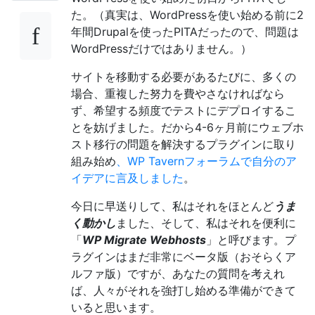
た。（真実は、WordPressを使い始める前に2
年間Drupalを使ったPITAだったので、問題は
WordPressだけではありません。）
サイトを移動する必要があるたびに、多くの
場合、重複した努力を費やさなければなら
ず、希望する頻度でテストにデプロイするこ
とを妨げました。だから4-6ヶ月前にウェブホ
スト移行の問題を解決するプラグインに取り
組み始め
、WP Tavernフォーラムで自分のア
イデアに言及しました
。
今日に早送りして、私はそれをほとんど
うま
く動かし
ました、そして、私はそれを便利に
「
WP Migrate Webhosts
」と呼びます。プ
ラグインはまだ非常にベータ版（おそらくア
ルファ版）ですが、あなたの質問を考えれ
ば、人々がそれを強打し始める準備ができて
いると思います。