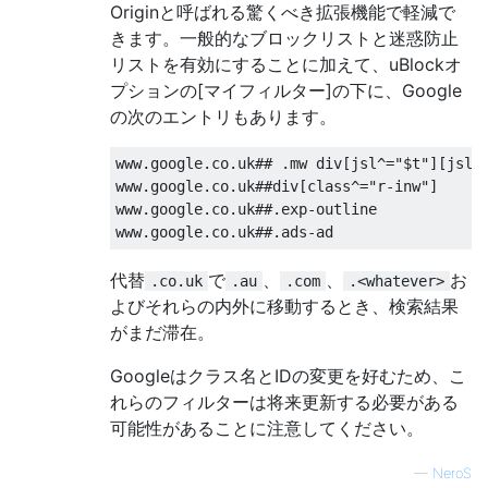
Originと呼ばれる驚くべき拡張機能で軽減で
きます。一般的なブロックリストと迷惑防止
リストを有効にすることに加えて、uBlockオ
プションの[マイフィルター]の下に、Google
の次のエントリもあります。
www.google.co.uk## .mw div[jsl^="$t"][jsl$=
www.google.co.uk##div[class^="r-inw"]

www.google.co.uk##.exp-outline

代替
で
、
、
お
.co.uk
.au
.com
.<whatever>
よびそれらの内外に移動するとき、検索結果
がまだ滞在。
Googleはクラス名とIDの変更を好むため、こ
れらのフィルターは将来更新する必要がある
可能性があることに注意してください。
—
NeroS