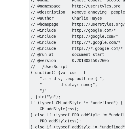
// @namespace     http://userstyles.org

// @description   Remove annoying 'people a
// @author        Charlie Hayes

// @homepage      https://userstyles.org/st
// @include       http://google.com/*

// @include       https://google.com/*

// @include       http://*.google.com/*

// @include       https://*.google.com/*

// @run-at        document-start

// @version       0.20180315072605

// ==/UserScript==

(function() {var css = [

    ".s + div, .exp-outline { ",

    "        display: none;",

    "}"

].join("\n");

if (typeof GM_addStyle != "undefined") {

    GM_addStyle(css);

} else if (typeof PRO_addStyle != "undefine
    PRO_addStyle(css);

} else if (typeof addStyle != "undefined") 