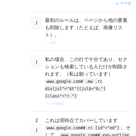
ソース
最初のルールは、ページから他の要素
も削除します（たとえば、画像リス
ト）。
—
goji
私の場合、この行で十分であり、セク
ションも検索している人だけが削除さ
れます。（私は願っています）
www.google.com# .mw .rc
div[jsl^="$t"][jsl$="0;"]
[class^="r-"]
—
vbriand
2
これは現時点でカバーしています
。そ
www.google.com##.rc [id^="ed"]
して、
www.google.com##.exp-outline