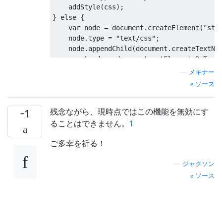
    addStyle(css);

} else {

    var node = document.createElement("styl
    node.type = "text/css";

    node.appendChild(document.createTextNod
    var heads = document.getElementsByTagNa
    if (heads.length > 0) {

—
メキナー
        heads[0].appendChild(node);

ソース
    } else {

        // no head yet, stick it whereever

残念ながら、現時点ではこの機能を無効にす
        document.documentElement.appendChil
-1
    }

ることはできません。
1
}

ご多幸を祈る！
—
ジャクソン
ソース