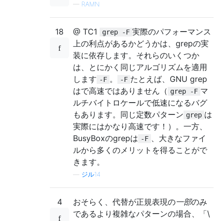
—
RAMN
18
@ TC1
実際のパフォーマンス
grep -F
上の利点があるかどうかは、grepの実
装に依存します。それらのいくつか
は、とにかく同じアルゴリズムを適用
します
。
たとえば、GNU grep
-F
-F
はで高速ではありません（
マ
grep -F
ルチバイトロケールで低速になるバグ
もあります。同じ定数パターン
は
grep
実際にはかなり高速です！）。一方、
BusyBoxのgrepは
、大きなファイ
-F
ルから多くのメリットを得ることがで
きます。
—
ジル14
4
おそらく、代替が正規表現の
一部
のみ
であるより複雑なパターンの場合、「\