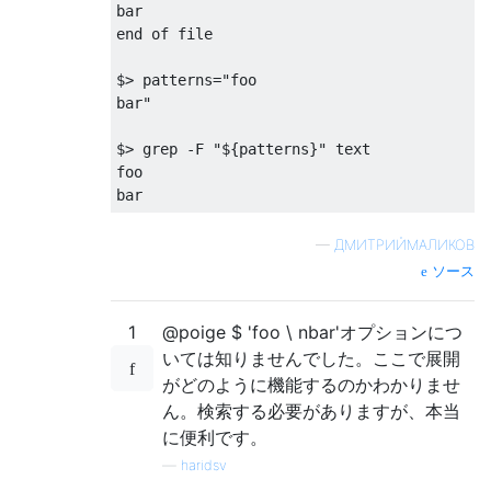
bar

end of file

$
>
 patterns
=
"foo

bar"
$
>
 grep 
-
F 
"${patterns}"
 text

foo

bar
—
ДМИТРИЙМАЛИКОВ
ソース
1
@poige $ 'foo \ nbar'オプションにつ
いては知りませんでした。ここで展開
がどのように機能するのかわかりませ
ん。検索する必要がありますが、本当
に便利です。
—
haridsv