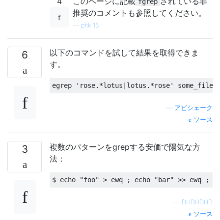
4
このページに記載
されている非
fgrep
推奨のコメントも参照してください。
—
phk 16
以下のコマンドを試して結果を取得できま
6
す。
egrep 
'rose.*lotus|lotus.*rose'
 some_file
—
アビシェーク
ソース
複数のパターンをgrepする安価で陽気な方
3
法：
$ echo 
"foo"
>
 ewq 
;
 echo 
"bar"
>>
 ewq 
;
 g
—
DHDHDHD
ソース