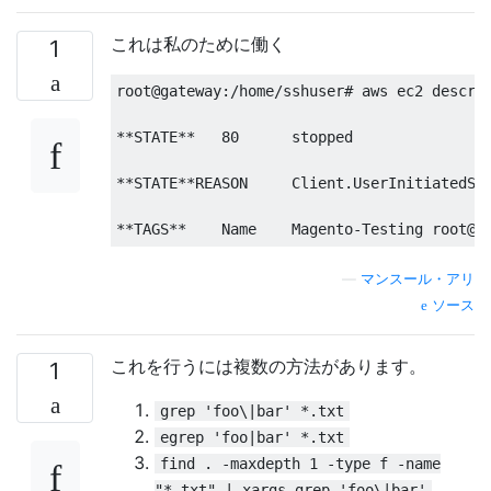
これは私のために働く
1
root@gateway:/home/sshuser# aws ec2 describ
**STATE**   80      stopped

**STATE**REASON     Client.UserInitiatedShu
**TAGS**    Name    Magento-Testing root@g
—
マンスール・アリ
ソース
これを行うには複数の方法があります。
1
grep 'foo\|bar' *.txt
egrep 'foo|bar' *.txt
find . -maxdepth 1 -type f -name
"*.txt" | xargs grep 'foo\|bar'