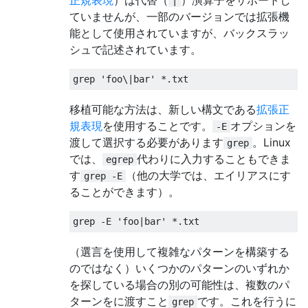
|
ていませんが、一部のバージョンでは拡張機
能として使用されていますが、バックスラッ
シュで記述されています。
grep 
'foo\|bar'
*.
txt
移植可能な方法は、新しい構文である
拡張正
規表現
を使用することです。
オプションを
-E
渡して選択する必要があります
。Linux
grep
では、
代わりに入力することもできま
egrep
す
（他の大学では、エイリアスにす
grep -E
ることができます）。
grep 
-
E 
'foo|bar'
*.
txt
（選言を使用して複雑なパターンを構築する
のではなく）いくつかのパターンのいずれか
を探している場合の別の可能性は、複数のパ
ターンをに渡すこと
です。これを行うに
grep