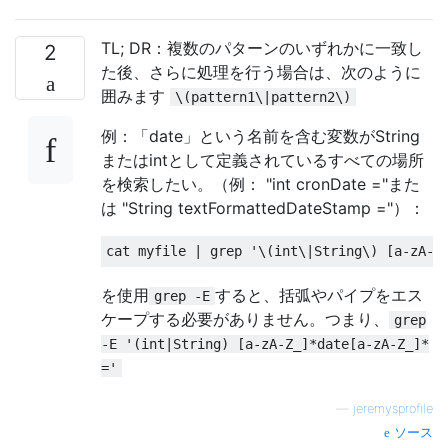
TL; DR：複数のパターンのいずれかに一致し
2
た後、さらに処理を行う場合は、次のように
囲みます
\(pattern1\|pattern2\)
例：「date」という名前を含む変数がString
またはintとして定義されているすべての場所
を検索したい。（例： "int cronDate ="また
は "String textFormattedDateStamp ="）：
cat myfile 
|
 grep 
'\(int\|String\) [a-zA-Z
を使用
すると、括弧やパイプをエス
grep -E
ケープする必要がありません。つまり、
grep
-E '(int|String) [a-zA-Z_]*date[a-zA-Z_]*
='
—
jeremysprofile
ソース