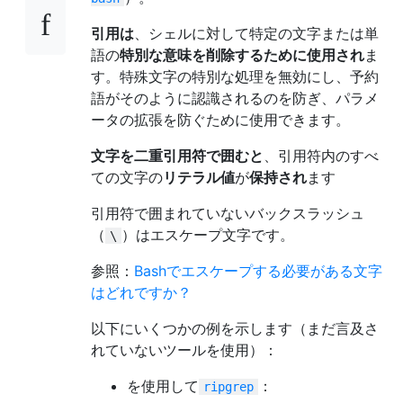
引用は
、シェルに対して特定の文字または単
語の
特別な意味を削除するために使用され
ま
す。特殊文字の特別な処理を無効にし、予約
語がそのように認識されるのを防ぎ、パラメ
ータの拡張を防ぐために使用できます。
文字を二重引用符で囲むと
、引用符内のすべ
ての文字の
リテラル値
が
保持され
ます
引用符で囲まれていないバックスラッシュ
（
）はエスケープ文字です。
\
参照：
Bashでエスケープする必要がある文字
はどれですか？
以下にいくつかの例を示します（まだ言及さ
れていないツールを使用）：
を使用して
：
ripgrep