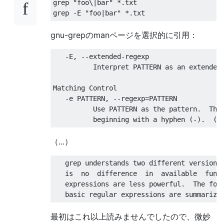
grep 
"foo\|bar"
*.
txt

grep 
-
E 
"foo|bar"
*.
txt
gnu-grepのmanページを選択的に引用：
-
E
,
--
extended
-
regexp

Interpret
 PATTERN as an extended
Matching
Control
-
e PATTERN
,
--
regexp
=
PATTERN

Use
 PATTERN as the pattern
.
Thi
          beginning with a hyphen 
(-).
(-
（...）
   grep understands two different versions
   is  no  difference  
in
  available  func
   expressions are less powerful
.
The
 fol
   basic regular expressions are summarize
最初はこれ以上読みませんでしたので、微妙