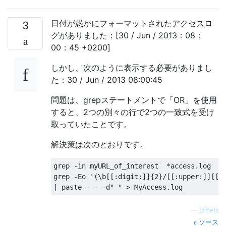
日付が愚かにフォーマットされたアクセスロ
3
グがありました：[30 / Jun / 2013：08：
00：45 +0200]
しかし、次のように表示する必要がありまし
た：30 / Jun / 2013 08:00:45
問題は、grepステートメントで「OR」を使用
すると、2つの別々の行で2つの一致式を受け
取っていたことです。
解決策は次のとおりです。
grep 
-
in
 myURL_of_interest  
*
access
.
log  
|
 
grep 
-
Eo
'(\b[[:digit:]]{2}/[[:upper:]][[:
|
 paste 
-
-
-
d
" "
>
MyAccess
.
log
—
tsmets
ソース