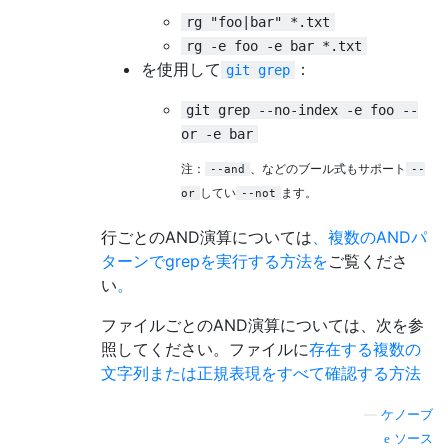
rg "foo|bar" *.txt
rg -e foo -e bar *.txt
を使用して
：
git grep
git grep --no-index -e foo --
or -e bar
注：
、などのブール式もサポート
--and
--
してい
ます。
or
--not
行ごとのAND演算については
、複数のANDパ
ターンでgrepを実行する方法を
ご覧くださ
い
。
ファイルごとのAND演算については、次を参
照してください。ファイルに
存在する複数の
文字列または正規表現をすべて確認する方法
—
ケノーブ
ソース