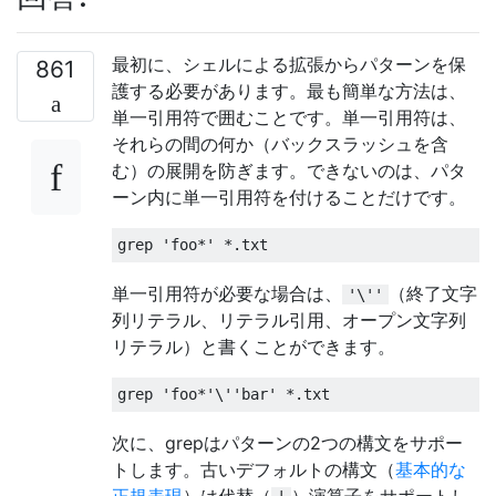
最初に、シェルによる拡張からパターンを保
861
護する必要があります。最も簡単な方法は、
単一引用符で囲むことです。単一引用符は、
それらの間の何か（バックスラッシュを含
む）の展開を防ぎます。できないのは、パタ
ーン内に単一引用符を付けることだけです。
grep 
'foo*'
*.
txt
単一引用符が必要な場合は、
（終了文字
'\''
列リテラル、リテラル引用、オープン文字列
リテラル）と書くことができます。
grep 
'foo*'
\'
'bar'
*.
txt
次に、grepはパターンの2つの構文をサポー
トします。古いデフォルトの構文（
基本的な
正規表現
）は代替（
）演算子をサポートし