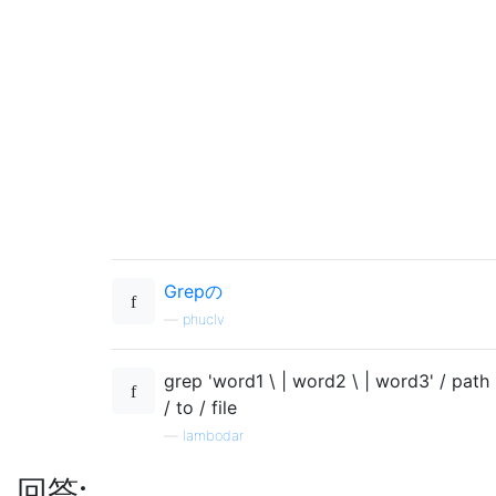
Grepの
—
phuclv
grep 'word1 \ | word2 \ | word3' / path
/ to / file
—
lambodar
回答: