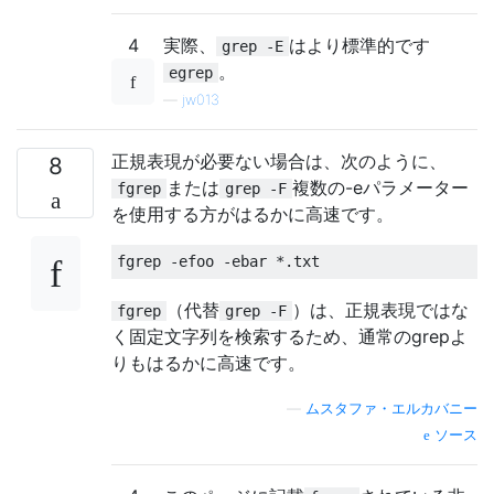
4
実際、
はより標準的です
grep -E
。
egrep
—
jw013
正規表現が必要ない場合は、次のように、
8
または
複数の-eパラメーター
fgrep
grep -F
を使用する方がはるかに高速です。
fgrep 
-
efoo 
-
ebar 
*.
txt
（代替
）は、正規表現ではな
fgrep
grep -F
く固定文字列を検索するため、通常のgrepよ
りもはるかに高速です。
—
ムスタファ・エルカバニー
ソース