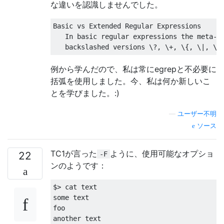
な違いを認識しませんでした。
Basic
 vs 
Extended
Regular
Expressions
In
 basic regular expressions the meta
-
c
   backslashed versions \?
,
 \+
,
 \{
,
 \|
,
 \(
例から学んだので、私は常にegrepと不必要に
括弧を使用しました。今、私は何か新しいこ
とを学びました。:)
—
ユーザー不明
ソース
TC1が言った
ように、使用可能なオプショ
22
-F
ンのようです：
$
>
 cat text

some text

foo

another text
