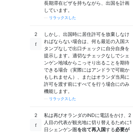
長期滞在ビザを持ちながら、出国を計画
しています。
—
リラックスした
2
しかし、出国時に居住許可を放棄しなけ
ればならない場合は、何も最近の入国ス
タンプなしで出口チェックに自分自身を
提示します。適切なチェックなしでシェ
ンゲン地域からこっそり出ることを期待
できる場合（実際にはアンドラで可能か
もしれません）、またはオランダ当局に
許可を渡す前にすべてを行う場合にのみ
機能します。
—
リラックスした
2
私は再びオランダのINDに電話をかけ、2
人目の代表が観光地に切り替えるために1
日シェンゲン圏
を出て再入国
する
必要が