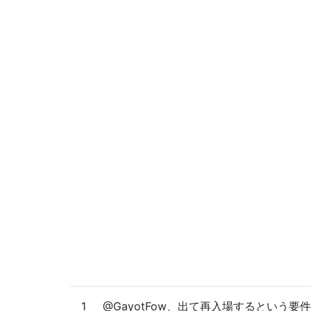
1
@GayotFow、出て再入場するという要件