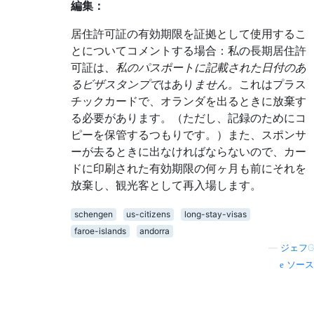
編集：
居住許可証の有効期限を証拠として使用するこ
とについてコメントする場合：私の長期居住許
可証は
、私のパスポートに記載された日付のあ
るビザスタンプで
はあり
ません。
これはプラス
チックカードで、オランダを出るときに放棄す
る必要があります。（ただし、記録のためにコ
ピーを保管するつもりです。）また、スポンサ
ーが去るときに出なければならないので、カー
ドに印刷された有効期限の何ヶ月も前にそれを
放棄し、観光客として再入場します。
schengen
us-citizens
long-stay-visas
faroe-islands
andorra
—
ジェフG
ソース