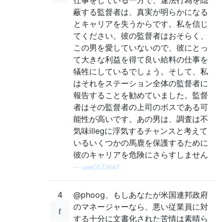
蔽する監督者は、真実が明らかになる
とキャリアを失うからです。私を信じ
てください。彼の監督者はおそらく、
この男を愛していないので、彼にとっ
て大きな利益を得て良い給料の仕事を
犠牲にしているでしょう。そして、私
はそれをステーション全体の監督者に
報告することを勧めていました。監督
者はその監督者の上司のボスである可
能性が高いです。あの男は、調査は不
気味illegに浮気するチャンスと考えて
いるいくつかの馬鹿を保護するために
彼のキャリアを危険にさらすしません
—
user3573647
4
@phoog、もしあなたが米国連邦政府
のマネージャーなら、悪い従業員に対
する十分に文書化された苦情は素晴ら