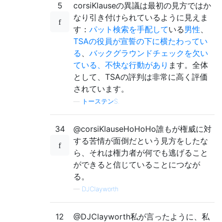
5
corsiKlauseの異議は最初の見方ではか
なり引き付けられているように見えま
す：
パット検索を手配して
いる
男性
、
TSAの役員が宣誓の下に横たわってい
る
、
バックグラウンドチェックを欠い
ている、不快な行動があり
ます。全体
として、TSAの評判は非常に高く評価
されています。
—
トーステンS.
34
@corsiKlauseHoHoHo誰もが権威に対
する苦情が面倒だという見方をしたな
ら、それは権力者が何でも逃げること
ができると信じていることにつなが
る。
—
DJClayworth
12
@DJClayworth私が言ったように、私