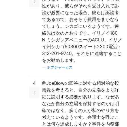
性があり、彼らがそれを受け入れて訴
訟が必要になった場合、彼らは訴訟者
であるので、おそらく費用をまかなう
でしょう。シカゴにいるようです。連
絡先は次のとおりです。イリノイ180
N.ミシガンアベニューのACLU、イリノ
イ州シカゴ60300スイート2300電話：
312-201-9740。それらに連絡すること
をお勧めします。
—
ボブジャービス
4
@JoeBlowの回答に対する相対的な投
票数を考えると、自分の立場をより詳
細に説明する必要があります。なぜあ
なたが自分の立場を保持するのかは明
確ではなく、多くの人が私のやり方を
考えているようです。弁護士を呼ぶこ
とは何を達成しますか？事件を内務部