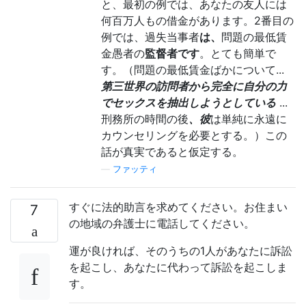
と、最初の例では、あなたの友人には
何百万人もの借金があります。2番目の
例では、過失当事者
は、
問題の最低賃
金愚者の
監督者です
。とても簡単で
す。（問題の最低賃金ばかについて...
第三世界の訪問者から完全に自分の力
でセックスを抽出しようとしている
...
刑務所の時間の後
、彼
は単純に永遠に
カウンセリングを必要とする。）この
話が真実であると仮定する。
—
ファッティ
すぐに法的助言を求めてください。お住まい
7
の地域の弁護士に電話してください。
運が良ければ、そのうちの1人があなたに訴訟
を起こし、あなたに代わって訴訟を起こしま
す。