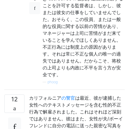
ことを許可する監督者は、しかし、彼
または彼女の仕事をしていませんでし
た。おそらく、この役員、または一般
的な役員に関する以前の苦情があり、
マネージャーは上司に苦情がまだ来て
いることを学んでほしくありません。
不正行為には制度上の原因がありま
す。それは常に不正な個人の唯一の過
失ではありません。だからこそ、将校
の上司よりも内政に不平を言う方が安
全です。
—
phoog
カリフォルニア
の警官
は最近、彼が逮捕した
12
女性へのテキストメッセージを含む性的不正
行為で解雇されました。これはそれほど深刻
ではありません。彼はまた、女性が夫/ボーイ
フレンドに自分の電話に送った親密な写真を