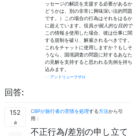
ッセージの解読を支援する必要があるか
どうかは、別の非常に興味深い法的問題
です。）この場合の行為はそれをはるか
に超えています。役員
が個人的な目的で
この情報
を
使用した場合、彼は仕事に関
する規制を破り、解雇されるべきです。
これをチャットに使用しますか？もしそ
うなら、国境調査の問題に対するあなた
の見解を支持すると思われる先例を持ち
込みます。
—
アンドリューラザロ
回答:
CBPが旅行者の苦情を処理
する
方法
から引
152
用：
不正行為/差別の申し立て