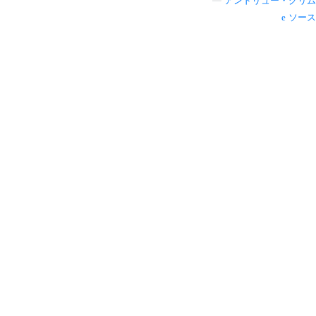
—
アンドリュー・グリム
ソース