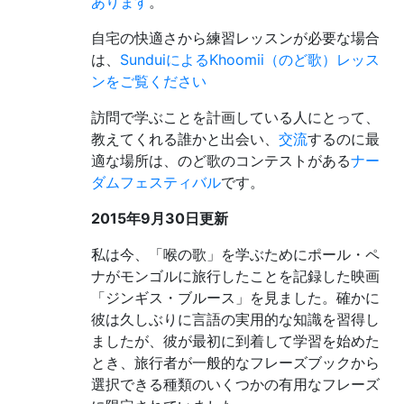
あります
。
自宅の快適さから練習レッスンが必要な場合
は、
SunduiによるKhoomii（のど歌）レッス
ンをご覧ください
訪問で学ぶことを計画している人にとって、
教えてくれる誰かと出会い、
交流
するのに最
適な場所は、のど歌のコンテストがある
ナー
ダムフェスティバル
です。
2015年9月30日更新
私は今、「喉の歌」を学ぶためにポール・ペ
ナがモンゴルに旅行したことを記録した映画
「ジンギス・ブルース」を見ました。確かに
彼は久しぶりに言語の実用的な知識を習得し
ましたが、彼が最初に到着して学習を始めた
とき、旅行者が一般的なフレーズブックから
選択できる種類のいくつかの有用なフレーズ