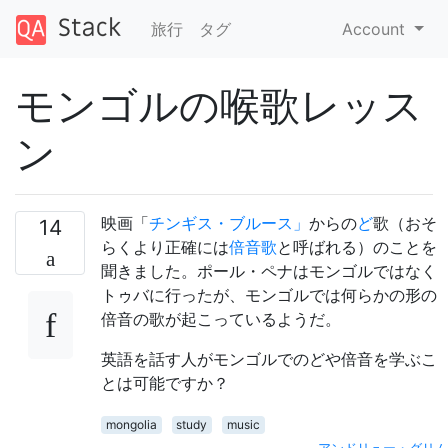
旅行
タグ
Account
モンゴルの喉歌レッス
ン
映画「
チンギス・ブルース」
からの
ど
歌（おそ
14
らくより正確には
倍音歌
と呼ばれる）のことを
聞きました。ポール・ペナはモンゴルではなく
トゥバに行ったが、モンゴルでは何らかの形の
倍音の歌が起こっているようだ。
英語を話す人がモンゴルでのどや倍音を学ぶこ
とは可能ですか？
mongolia
study
music