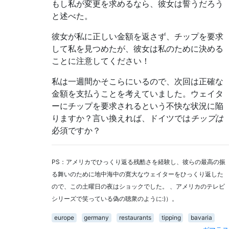
もし私が変更を求めるなら、彼女は誓うだろう
と述べた。
彼女が私に正しい金額を返さず、チップを要求
して私を見つめたが、彼女は私のために決める
ことに注意してください！
私は一週間かそこらにいるので、次回は正確な
金額を支払うことを考えていました。ウェイタ
ーにチップを要求されるという不快な状況に陥
りますか？言い換えれば、ドイツでは
チップは
必須ですか？
PS：アメリカでひっくり返る残酷さを経験し、彼らの最高の振
る舞いのために地中海中の寛大なウェイターをひっくり返した
ので、この土曜日の夜はショックでした。 、アメリカのテレビ
シリーズで笑っている偽の聴衆のように:)）。
europe
germany
restaurants
tipping
bavaria