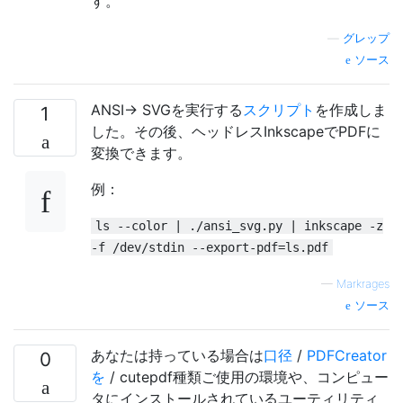
す。
—
グレップ
ソース
ANSI-> SVGを実行する
スクリプト
を作成しま
1
した。その後、ヘッドレスInkscapeでPDFに
変換できます。
例：
ls --color | ./ansi_svg.py | inkscape -z
-f /dev/stdin --export-pdf=ls.pdf
—
Markrages
ソース
あなたは持っている場合は
口径
/
PDFCreator
0
を
/ cutepdf種類ご使用の環境や、コンピュー
タにインストールされているユーティリティ