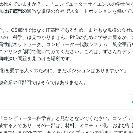
死んでいますか？」...「コンピューターサイエンスの学士号
私は
IT部門の
適当な規模の会社
で
スタートポジションを働いて
す。CS部門ではなくIT部門であるため、まともな規模の会社の
スの「科学」は見つかりません。PhDのために学校に戻るか、
高性能ネットワーク、コンピューター代数システム、航空宇宙
ニアリング部門で働いてみてください。これは、ずさんなデザ
興味深い問題を見つける場所です。
芸術を愛する人々のために、まだポジションはありますか？」
模企業のIT部門ではそうではありません。
「コンピューター科学者」と見なさないでください。コンピュ
成する人であり、その一部は、材料、ミニチュア化、および計
るまではまだSFです。それらはパイプラインの始まりにすぎま