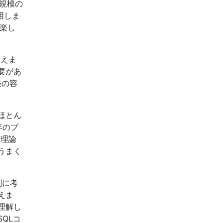
規模の
用しま
、楽し
思えま
要があ
発の容
ほとん
年のプ
、理論
うまく
剣に考
えま
理解し
QLコ