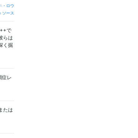
A・ロウ
ソース
++で
彼らは
深く掘
調症レ
または