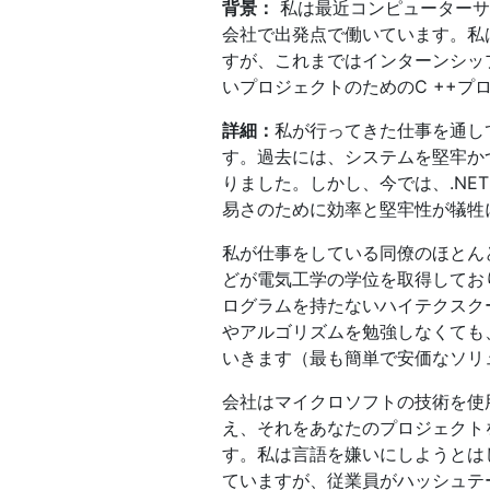
背景：
私は最近コンピューターサ
会社で出発点で働いています。私は主
すが、これまではインターンシッ
いプロジェクトのためのC ++プ
詳細：
私が行ってきた仕事を通し
す。過去には、システムを堅牢か
りました。しかし、今では、.NE
易さのために効率と堅牢性が犠牲
私が仕事をしている同僚のほとん
どが電気工学の学位を取得してお
ログラムを持たないハイテクスク
やアルゴリズムを勉強しなくても
いきます（最も簡単で安価なソリ
会社はマイクロソフトの技術を使用
え、それをあなたのプロジェクト
す。私は言語を嫌いにしようとは
ていますが、従業員がハッシュテ