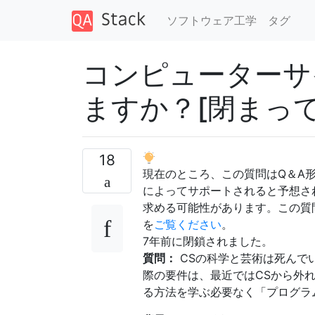
ソフトウェア工学
タグ
コンピューターサ
ますか？[閉まって
18
現在のところ、この質問はQ＆A
によってサポートされると予想さ
求める可能性があります。この質
を
ご覧ください
。
7年前に
閉鎖され
ました
。
質問：
CSの科学と芸術は死んで
際の要件は、最近ではCSから外
る方法を学ぶ必要なく「プログラ