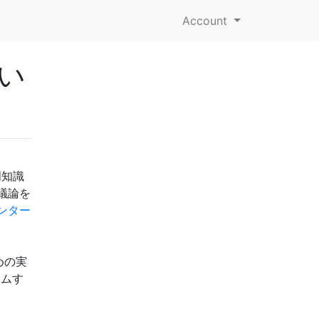
Account
い
門知識
議論を
ンター
めの実
ラムす