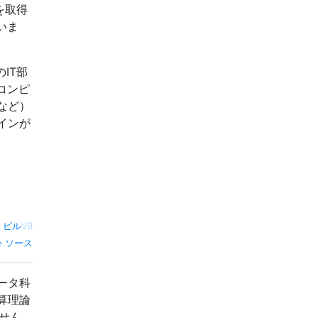
を取得
いま
IT部
コンピ
など）
インが
—
ビルVB
ソース
ータ科
算理論
せん。