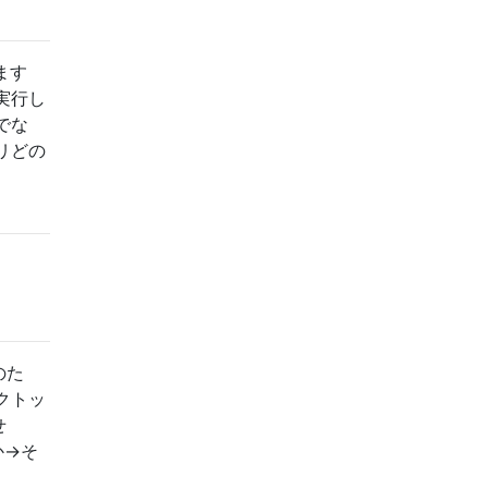
ます
実行し
でな
リどの
のた
クトッ
せ
->そ