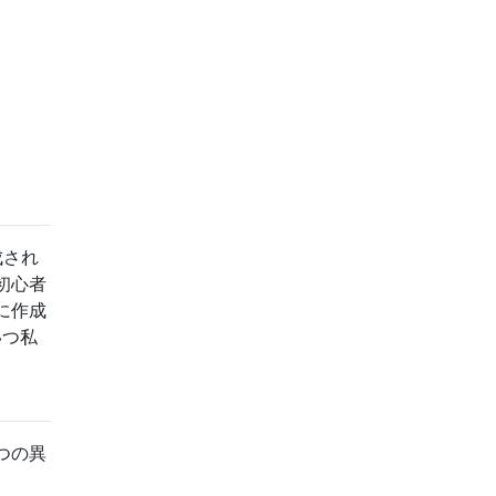
成され
初心者
に作成
いつ私
つの異