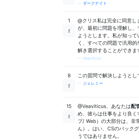
—
ダークナイト
1
@クリス私は完全に同意し
が、最初に問題を理解し、
ようとします。私が知って
く、すべての問題で汎用的
解き選択することができま
—
Veaviticus
8
この質問で解決しようとし
—
ジェレミー
15
@Veaviticus、あなたは
配
め、彼らは仕事をより良く
プ/ Web）の大部分は、
ん）。はい、CSのバックグ
うではありません。