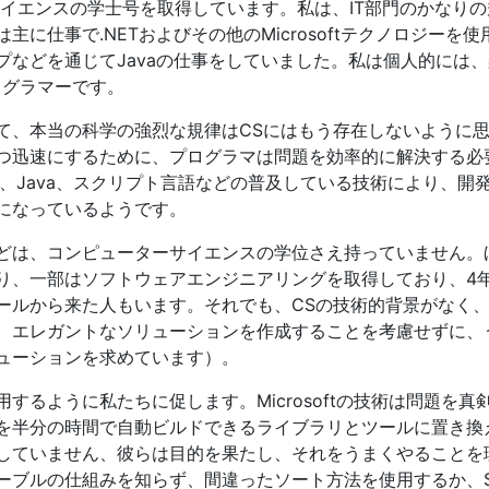
イエンスの学士号を取得しています。私は、IT部門のかなりの
に仕事で.NETおよびその他のMicrosoftテクノロジーを使
プなどを通じてJavaの仕事をしていました。私は個人的には
ログラマーです。
て、本当の科学の強烈な規律はCSにはもう存在しないように
つ迅速にするために、プログラマは問題を効率的に解決する必
T、Java、スクリプト言語などの普及している技術により、開
になっているようです。
どは、コンピューターサイエンスの学位さえ持っていません。
り、一部はソフトウェアエンジニアリングを取得しており、4
ールから来た人もいます。それでも、CSの技術的背景がなく
、エレガントなソリューションを作成することを考慮せずに、
ューションを求めています）。
するように私たちに促します。Microsoftの技術は問題を真
を半分の時間で自動ビルドできるライブラリとツールに置き換
していません、彼らは目的を果たし、それをうまくやることを
ーブルの仕組みを知らず、間違ったソート方法を使用するか、S